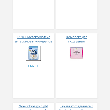
FANCL Мегакомплекс
Комплекс для
витаминов и минералов
похудения,
для мужчин с 60 лет 30
восстановления
пакетиков
микрофлоры и
омоложения Ultima Cut
Plus 1000 PTS 30
пакетиков
FANCL
Noevir Biosign night
Lipusa Pomegranate +