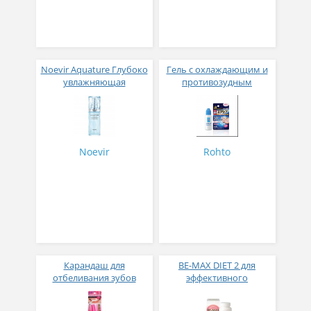
Noevir Aquature Глубоко
Гель с охлаждающим и
увлажняющая
противозудным
сыворотка 45 мл
эффектом для
профилактики и
лечения грибка кожи и
ногтей Rohto
Mentholatum 15г
Noevir
Rohto
Карандаш для
BE-MAX DIET 2 для
отбеливания зубов
эффективного
Tooth Tick
похудения и подтяжки
кожи № 90