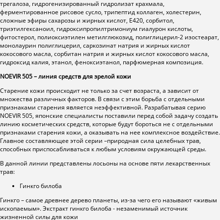
трегалоза, гидрогенизированный гидролизат крахмала,
ферментированное рисовое сусло, трипептид коллаген, холестерин,
сложные эфиры сахарозы и жирных кислот, Е420, сорбитол,
триэтилгексаноил, гидроксипропилтримониум гиалурон кислоты,
фитостерол, полиоксиэтилен метилглюкозид, полиглицерил-2 изостеарат,
монолаурин полиглицерил, саркозинат натрия и жирных кислот
кокосового масла, сорбитан натрия и жирных кислот кокосового масла,
гидроксид калия, этанол, феноксиэтанол, парфюмерная композиция.
NOEVIR
505 – линия средств для зрелой кожи
Старение кожи происходит не только за счет возраста, а зависит от
множества различных факторов. В связи с этим борьба с отдельными
признаками старения является неэффективной. Разрабатывая серию
NOEVIR 505, японские специалисты поставили перед собой задачу создать
линию косметических средств, которые будут бороться не с отдельными
признаками старения кожи, а оказывать на нее комплексное воздействие.
Главное составляющее этой серии –природная сила целебных трав,
способных приспосабливаться к любым условиям окружающей среды.
В данной линии представлены лосьоны на основе пяти лекарственных
трав:
Гинкго билоба
Гинкго – самое древнее дерево планеты, из-за чего его называют «живым
ископаемым». Экстракт гинкго билоба - незаменимый источник
жизненной силы для кожи