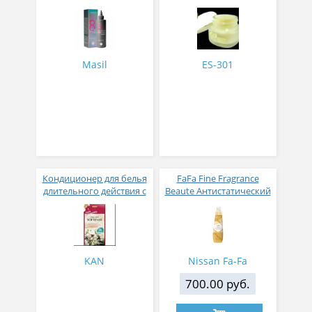
200 мл
Masil
ES-301
Кондиционер для белья
FaFa Fine Fragrance
длительного действия с
Beaute Антистатический
аромакапсулами с
кондиционер для белья
экзотическим ароматом
с ароматом цветов,
500 мл
мускуса и сандалового
дерева 600 мл
KAN
Nissan Fa-Fa
700.00 руб.