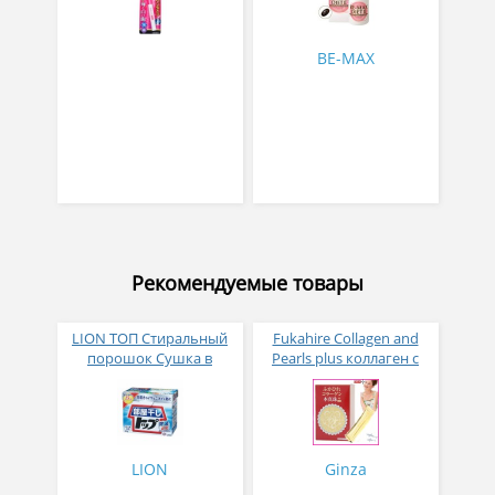
BE-MAX
Рекомендуемые товары
LION ТОП Стиральный
Fukahire Collagen and
порошок Сушка в
Pearls plus коллаген с
помещении коробка 900
жемчужным порошком
гр
№ 30
LION
Ginza