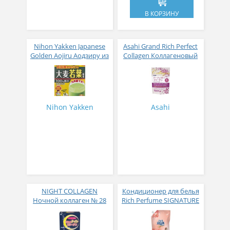
В КОРЗИНУ
Nihon Yakken Japanese
Asahi Grand Rich Perfect
Golden Aojiru Аодзиру из
Collagen Коллагеновый
листьев молодого
комплекс для женщин с
ячменя
плацентой и
изофлавонами сои 228
гр
Nihon Yakken
Asahi
NIGHT COLLAGEN
Кондиционер для белья
Ночной коллаген № 28
Rich Perfume SIGNATURE
парфюмированный
супер-концентрат с
ароматом Фиеста 1,6 л