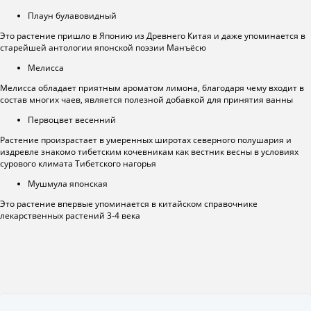
Плаун булавовидный
Это растение пришло в Японию из Древнего Китая и даже упоминается в
старейшей антологии японской поэзии Манъёсю
Мелисса
Мелисса обладает приятным ароматом лимона, благодаря чему входит в
состав многих чаев, является полезной добавкой для принятия ванны
Первоцвет весенний
Растение произрастает в умеренных широтах северного полушария и
издревле знакомо тибетским кочевникам как вестник весны в условиях
сурового климата Тибетского нагорья
Мушмула японская
Это растение впервые упоминается в китайском справочнике
лекарственных растений 3-4 века