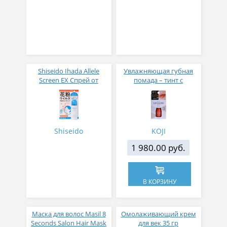
Shiseido Ihada Allele
Увлажняющая губная
Screen EX Спрей от
помада – тинт с
вирусов и аллергий 50
аппликатором KOJI,
гр
Красно-оранжевый
Shiseido
KOJI
1 980.00 руб.
В КОРЗИНУ
Маска для волос Masil 8
Омолаживающий крем
Seconds Salon Hair Mask
для век 35 гр