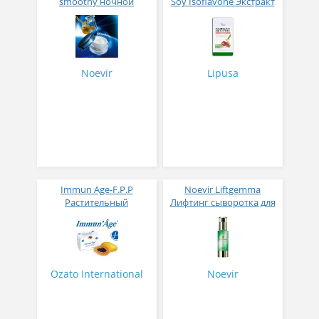
smoothy ночной
Soy Isoflavone Экстракт
омолаживающий крем-
граната и изофлавоны
коктейль 50гр
сои при гормональном
дисбалансе № 90
Noevir
Lipusa
Immun Age-F.P.P
Noevir Liftgemma
Растительный
Лифтинг сыворотка для
иммуномодулятор из
Совершенства Вашей
ферментированной
Кожи 50 мл
папайи № 30
Ozato International
Noevir