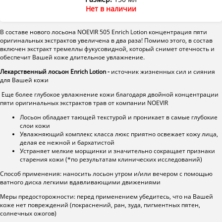
Нет в наличии
В составе нового лосьона NOEVIR 505 Enrich Lotion концентрация пяти
оригинальных экстрактов увеличена в два раза! Помимо этого, в состав
включен экстракт тремеллы фукусовидной, который снимет отечность и
обеспечит Вашей коже длительное увлажнение.
Лекарственный лосьон Enrich Lotion -
источник жизненных сил и сияния
для Вашей кожи
Еще более глубокое увлажнение кожи благодаря двойной концентрации
пяти оригинальных экстрактов трав от компании NOEVIR
Лосьон обладает тающей текстурой и проникает в самые глубокие
слои кожи
Увлажняющий комплекс класса люкс приятно освежает кожу лица,
делая ее нежной и бархатистой
Устраняет мелкие морщинки и значительно сокращает признаки
старения кожи (*по результатам клинических исследований)
Способ применения: наносить лосьон утром и/или вечером с помощью
ватного диска легкими вдавливающими движениями
Меры предосторожности: перед применением убедитесь, что на Вашей
коже нет повреждений (покраснений, ран, зуда, пигментных пятен,
солнечных ожогов)