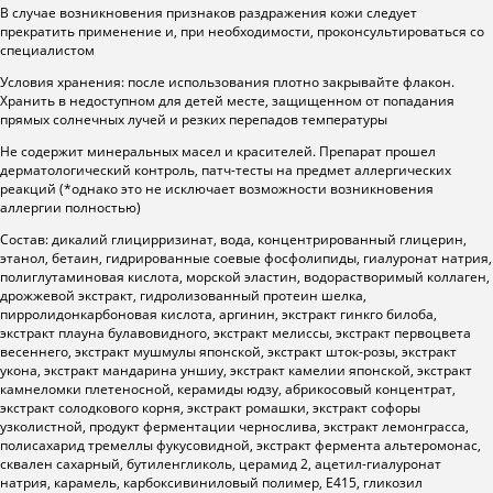
В случае возникновения признаков раздражения кожи следует
прекратить применение и, при необходимости, проконсультироваться со
специалистом
Условия хранения: после использования плотно закрывайте флакон.
Хранить в недоступном для детей месте, защищенном от попадания
прямых солнечных лучей и резких перепадов температуры
Не содержит минеральных масел и красителей. Препарат прошел
дерматологический контроль, патч-тесты на предмет аллергических
реакций (*однако это не исключает возможности возникновения
аллергии полностью)
Состав: дикалий глицирризинат, вода, концентрированный глицерин,
этанол, бетаин, гидрированные соевые фосфолипиды, гиалуронат натрия,
полиглутаминовая кислота, морской эластин, водорастворимый коллаген,
дрожжевой экстракт, гидролизованный протеин шелка,
пирролидонкарбоновая кислота, аргинин, экстракт гинкго билоба,
экстракт плауна булавовидного, экстракт мелиссы, экстракт первоцвета
весеннего, экстракт мушмулы японской, экстракт шток-розы, экстракт
укона, экстракт мандарина уншиу, экстракт камелии японской, экстракт
камнеломки плетеносной, керамиды юдзу, абрикосовый концентрат,
экстракт солодкового корня, экстракт ромашки, экстракт софоры
узколистной, продукт ферментации чернослива, экстракт лемонграсса,
полисахарид тремеллы фукусовидной, экстракт фермента альтеромонас,
сквален сахарный, бутиленгликоль, церамид 2, ацетил-гиалуронат
натрия, карамель, карбоксивиниловый полимер, E415, гликозил