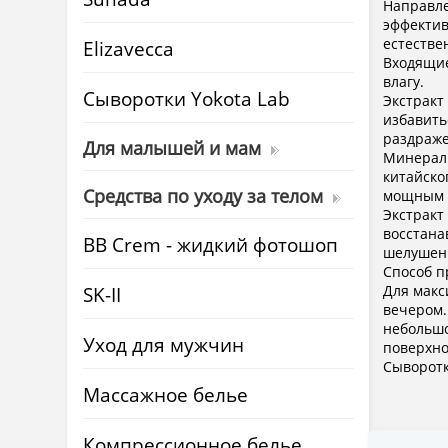
Направле
эффектив
естестве
Elizavecca
Входящие
влагу.
Cыворотки Yokota Lab
Экстракт
избавить
раздраже
Для малышей и мам
Минераль
китайско
Средства по уходу за телом
мощным 
Экстракт
восстана
BB Crem - жидкий фотошоп
шелушен
Способ 
SK-II
Для макс
вечером.
небольшо
Уход для мужчин
поверхно
Сыворотк
Массажное белье
Компрессионное белье