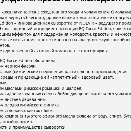
 кожа начинается с ежедневного ухода и увлажнения. Омолажи
вам вернуть блеск и здоровье вашей кожи, защитив ее от агре
 Edition – инновационная сыворотка от NOEVIR – ведущего про
Эквол, активный ингредиент эссенции EQ Force Edition, являе
щим эффектом для поддержания молодости, красоты и нежности
очные испытания, протестирована на аллергическую способнос
нтов.
не единственный активный компонент этого продукта.
EQ Force Edition обогащена:
ом черной фасоли,
лами (химические соединения растительного происхождения, 
среды и придающие ей «аппетитный», здоровый цвет),
ами,
и маслами римской ромашки и шалфея,
ом гидролизованных соевых бобов для дополнительного увлажн
ом листьев дерева ним,
ом плодов китайского финика,
ом стволовых клеток яблок.
е компоненты этого эфирного масла включают воду, спирт, бут
ванный лецитин.
ости и преимущества сыворотки