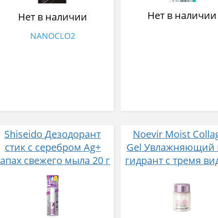
Нет в наличии
Нет в наличии
NANOCLO2
Shiseido Дезодорант
Noevir Moist Colla
стик с серебром Ag+
Gel Увлажняющий 
запах свежего мыла 20 г
гидрант с тремя в
коллагена 120 г