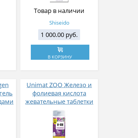
Товар в наличии
Shiseido
1 000.00 руб.
В КОРЗИНУ
gen
Unimat ZOO Железо и
гель
фолиевая кислота
идами
жевательные таблетки
р
со вкусом винограда №
150