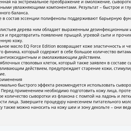
нная на экстремальное преображение и омоложение, сыворотка
ными увлажняющими компонентами. Результат – быстрое и глу
нного баланса.
 в состав эссенции полифенолы поддерживают барьерную фун
 листьев дерева ним обладает выраженным дезинфекционным 
ся и предотвратить появление прыщей, угревой сыпи и прочих
нную кожу.
ное масло EQ Force Edition возвращает коже эластичность и че
го финика, который содержит в себе большое количество витамин
антиоксидантным и омолаживающим действием.
 яблочных стволовых клеток, который также заявлен в составе с
вливающим действием, предупреждает старение кожи, стимулиру
ие.
применения
имально быстрого эффекта рекомендуется использовать сыворотку
 Перед применением необходимо подготовить кожу лица, проте
е количество сыворотки из флакона с помпой на ладонь и лег
сти лица. Завершите процедуру нанесением питательного молоч
у также можно наносить на кожу шеи и зону декольте – они вед