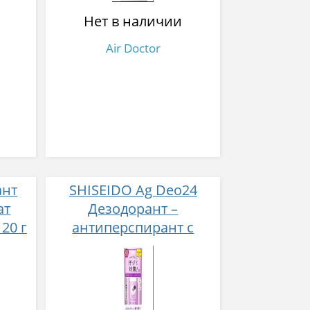
Нет в наличии
Air Doctor
ант
SHISEIDO Ag Deo24
ат
Дезодорант –
20 г
антиперспирант с
ионами серебра
роликовый аромат
свежего мыла 40 мл.