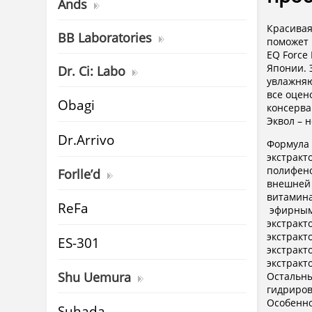
Ands
Красивая
BB Laboratories
поможет 
EQ Force
Японии. 
Dr. Ci: Labo
увлажняю
все оцен
Obagi
консерва
Эквол – 
Dr.Arrivo
Формула 
экстракт
полифено
Forlle’d
внешней 
витамин
ReFa
эфирным
экстракт
экстракт
ES-301
экстракт
экстракт
Shu Uemura
Остальны
гидриро
Особенн
Suhada