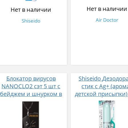
Нет в наличии
Нет в наличии
Air Doctor
Shiseido
Блокатор вирусов
Shiseido Дезодор
NANOCLO2 сэт 5 шт с
стик с Ag+ (аром
бейджем и шнурком в
детской присыпки) 
черном дизайне