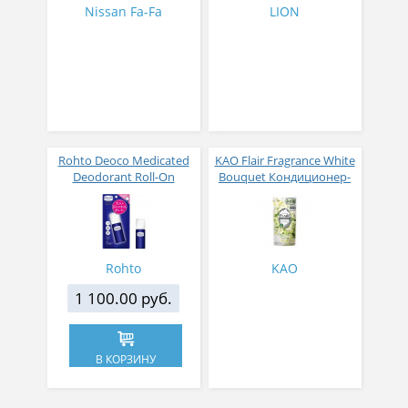
упаковка 800 мл
Nissan Fa-Fa
LION
Rohto Deoco Medicated
KAO Flair Fragrance White
Deodorant Roll-On
Bouquet Кондиционер-
Роликовый лечебный
смягчитель для белья с
дезодорант 30 мл
изящным ароматом
белых цветов 380 мл
Rohto
KAO
1 100.00 руб.
В КОРЗИНУ