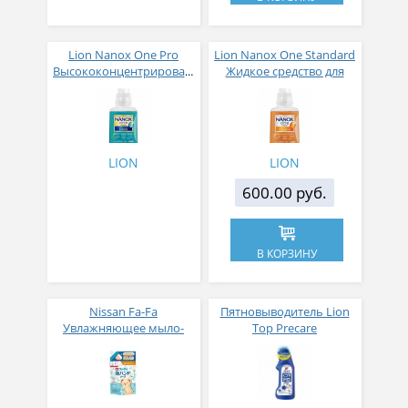
Lion Nanox One Pro
Lion Nanox One Standard
Высококонцентрированное
Жидкое средство для
жидкое средство для
стирки
стирки белья против
сильнозагрязненного
загрязнений
белья
неприятных запахов и
изменений цвета
LION
LION
600.00 руб.
В КОРЗИНУ
Nissan Fa-Fa
Пятновыводитель Lion
Увлажняющее мыло-
Top Precare
пенка для рук с цветной
предварительная
индикацией и
обработка глубоких
антибактериальным
пятен с крышкой-
эффектом мягкая
щеткой 220 мл