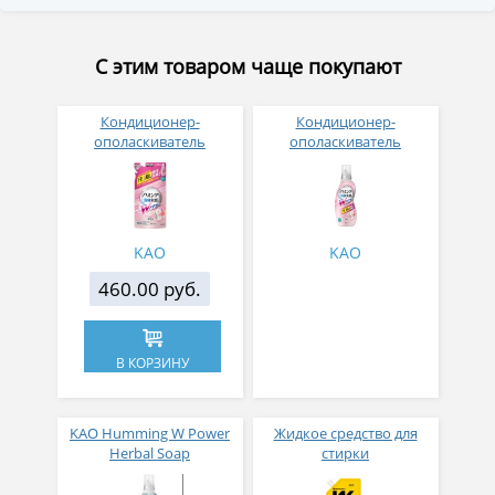
С этим товаром чаще покупают
Кондиционер-
Кондиционер-
ополаскиватель
ополаскиватель
Humming для белья
Humming для белья
концентрат, с двойным
концентрат, с двойным
дезодорирующим
дезодорирующим
эффектом, для сушки в
эффектом, для сушки в
помещении, аромат
помещении, аромат
KAO
KAO
Свежий букет 400 мл,
Свежий букет 530 мл
мягкая упаковка
460.00 руб.
В КОРЗИНУ
KAO Humming W Power
Жидкое средство для
Herbal Soap
стирки
Кондиционер для белья
сильнозагрязненной
смягчающий
экипировки для