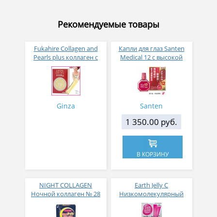
Рекомендуемые товары
Fukahire Collagen and
Капли для глаз Santen
Pearls plus коллаген с
Medical 12 с высокой
жемчужным порошком
концентрацией
№ 30
активных компонентов
12 мл
Ginza
Santen
1 350.00 руб.
В КОРЗИНУ
NIGHT COLLAGEN
Earth Jelly C
Ночной коллаген № 28
Низкомолекулярный
рыбный коллаген с
витамином С и 5