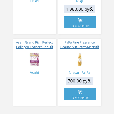
ITOH
KOJI
1 980.00 руб.
В КОРЗИНУ
Asahi Grand Rich Perfect
FaFa Fine Fragrance
Collagen Коллагеновый
Beaute Антистатический
комплекс для женщин с
кондиционер для белья
плацентой и
с ароматом цветов,
изофлавонами сои 228
мускуса и сандалового
гр
дерева 600 мл
Asahi
Nissan Fa-Fa
700.00 руб.
В КОРЗИНУ