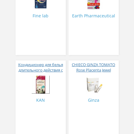
активных компонентов
с ягодным вкусом 8 гр
31 стик
Fine lab
Earth Pharmaceutical
Кондиционер для белья
CHIECO GINZA TOMATO
длительного действия с
Rose Placenta Jewel
аромакапсулами с
Экстракт плаценты розы
экзотическим ароматом
в желе № 30
500 мл
KAN
Ginza