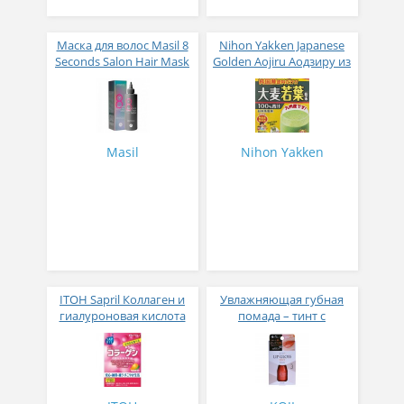
Маска для волос Masil 8
Nihon Yakken Japanese
Seconds Salon Hair Mask
Golden Aojiru Аодзиру из
200 мл
листьев молодого
ячменя
Masil
Nihon Yakken
ITOH Sapril Коллаген и
Увлажняющая губная
гиалуроновая кислота
помада – тинт с
со вкусом манго 30
аппликатором KOJI,
стиков
Красно-оранжевый