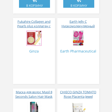
В КОРЗИНУ
В КОРЗИНУ
Fukahire Collagen and
Earth Jelly C
Pearls plus коллаген с
Низкомолекулярный
жемчужным порошком
рыбный коллаген с
№ 30
витамином С и 5
активных компонентов
с ягодным вкусом 8 гр
31 стик
Ginza
Earth Pharmaceutical
Маска для волос Masil 8
CHIECO GINZA TOMATO
Seconds Salon Hair Mask
Rose Placenta Jewel
200 мл
Экстракт плаценты розы
в желе № 30