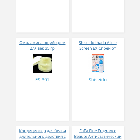
Омолаживающий крем
Shiseido Ihada Allele
для век 35 гр
Screen EX Спрей от
вирусов и аллергий 50
гр
ES-301
Shiseido
Кондиционер для белья
FaFa Fine Fragrance
длительного действия с
Beaute Антистатический