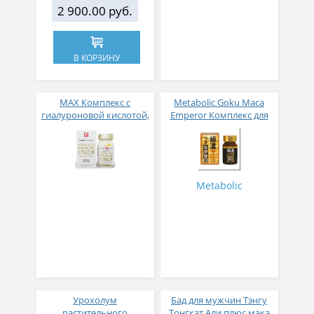
2 900.00 руб.
В КОРЗИНУ
МАХ Комплекс с
Metabolic Goku Maca
гиалуроновой кислотой,
Emperor Комплекс для
коллагеном, маточным
усиления потенции № 80
молочком и Омега 3 №
60
Metabolic
Урохолум
Бад для мужчин Тэнгу
растительного
Тонгкат Али плюс мака