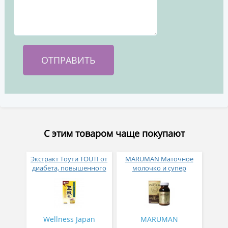
С этим товаром чаще покупают
Экстракт Тоути TOUTI от
MARUMAN Маточное
диабета, повышенного
молочко и супер
сахара в крови,
прополис
избыточного веса и тяги
к сладкому № 240
Wellness Japan
MARUMAN