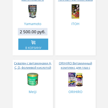
происхождения при
для мужского здоровья
заболевании почек и
и силы № 120
желчного пузыря № 240
Yamamoto
ITOH
2 500.00 руб.
В КОРЗИНУ
Сквален с витаминами А,
ORIHIRO Витаминный
С, D, фолиевой кислотой
комплекс для глаз с
и молочнокислыми
экстрактом черники и
бактериями
DHA № 120
жевательные таблетки
апельсиновый вкус
Noguchi Otonano Kanyu
Meiji
ORIHIRO
Drop № 120