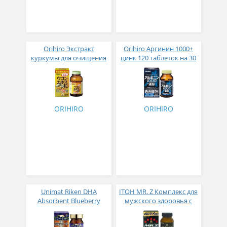
Orihiro Экстракт
Orihiro Аргинин 1000+
куркумы для очищения
цинк 120 таблеток на 30
и нормализации работы
дней
печени 520 таблеток
ORIHIRO
ORIHIRO
Unimat Riken DHA
ITOH MR. Z Комплекс для
Absorbent Blueberry
мужского здоровья с
Lutein
макой 7000 мг № 126
Высокоусвояемый