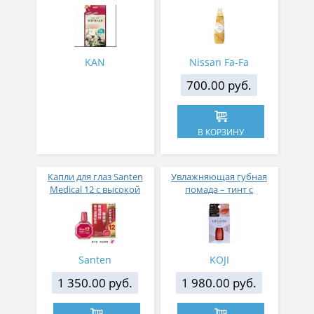
аромакапсулами с
кондиционер для белья
экзотическим ароматом
с ароматом цветов,
500 мл
мускуса и сандалового
дерева 600 мл
KAN
Nissan Fa-Fa
700.00 руб.
В КОРЗИНУ
Капли для глаз Santen
Увлажняющая губная
Medical 12 с высокой
помада – тинт с
концентрацией
аппликатором KOJI,
активных компонентов
Красно-оранжевый
12 мл
Santen
KOJI
1 350.00 руб.
1 980.00 руб.