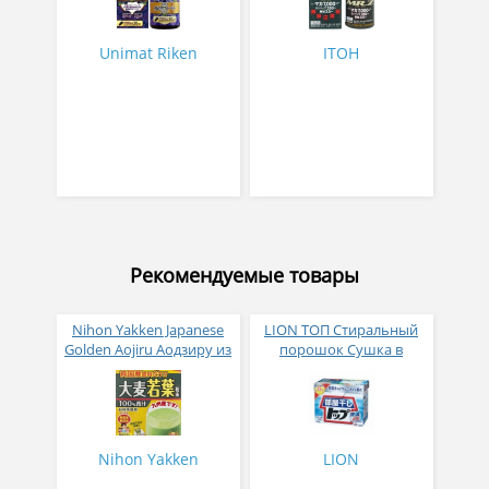
экстракт черники,
лютеин и DHA № 90
Unimat Riken
ITOH
Рекомендуемые товары
Nihon Yakken Japanese
LION ТОП Стиральный
Golden Aojiru Аодзиру из
порошок Сушка в
листьев молодого
помещении коробка 900
ячменя
гр
Nihon Yakken
LION