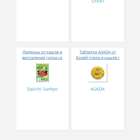
UYEKI
Леденцы от кашля и
Таблетки ASADA от
воспаления горла со
болей горла и кашля с
вкусом лайма без сахара
лимонным вкусом № 36
№ 24
Daiichi Sankyo
ASADA