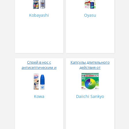
Kobayashi
Oyasu
Спрей в нос с
Капсулы длительного
антисептическим и
действия от
антибактериальным
хронического, острого и
эффектом Kowa
аллергического ринита
Korgengenkowa rhinitis
Daiichi Sankyo Precol
Jet 30 мл
Time № 30
Kowa
Daiichi Sankyo