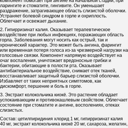
компонент помогает при ангине на начальной стадии, при
ларингите и стоматите, гингивите. Он уменьшает
раздражение, затрагивающее область слизистой оболочки.
Устраняет болевой синдром в горле и охриплость.
Облегчает и освежает дыхание.
2. Гипирризинат калия. Оказывает терапевтическое
воздействие при любых инфекциях, поражающих область
горла. Заболевания могут носить как острый, так и
хронический характер. Это может быть ангина, фарингит
или временная потеря голоса из-за чрезмерной нагрузки на
голосовые связки. Компонент напрямую воздействует на
очаг воспаления, уничтожает вредоносные грибки и
бактерии, обитающие в полости рта. Оказывает
антибактериальное воздействие, снимает отек тканей,
восстанавливает защитный барьер слизистой оболочки.
Избавляет от таких неприятных симптомов, как
дискомфорт, першение и боль в горле.
3. Экстракт колокольчика киокё. Это растение обладает
успокаивающим и противокашлевым свойством. Облегчает
состояние при стоматите и ангине, восполениях, отеках
слизистых.
Состав: цетилпиридиния хлорид 1 мг, гипирризинат калия
40 мг, экстракт колокольчика киокё 20 мг, сахароза, желатин,