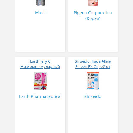
Masil
Pigeon Corporation
(Корея)
Earth Jelly C
Shiseido Ihada Allele
Низкомолекулярный
Screen EX Спрей от
рыбный коллаген с
вирусов и аллергий 50
витамином С и 5
гр
активных компонентов
с ягодным вкусом 8 гр
31 стик
Earth Pharmaceutical
Shiseido