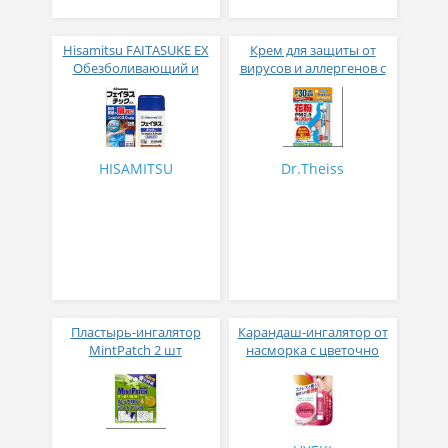
Hisamitsu FAITASUKE EX
Крем для защиты от
Обезболивающий и
вирусов и аллергенов с
противовоспалительный
ароматом ментола 5 гр
стик 53 гр
HISAMITSU
Dr.Theiss
Пластырь-ингалятор
Карандаш-ингалятор от
MintPatch 2 шт
насморка c цветочно
мятным ароматом 11 гр