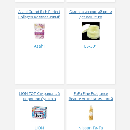
Asahi Grand Rich Perfect
Омолаживающий крем
Collagen Коллагеновый
для век 35 гр
комплекс для женщин с
плацентой и
изофлавонами сои 228
гр
Asahi
ES-301
LION ТОП Стиральный
FaFa Fine Fragrance
порошок Сушка в
Beaute Антистатический
помещении коробка 900
кондиционер для белья
гр
с ароматом цветов,
мускуса и сандалового
дерева 600 мл
LION
Nissan Fa-Fa