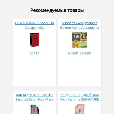
Рекомендуемые товары
GINZA TOMATO Shark Fin
Nihon Yakken Japanese
Collagen Jelly
Golden Aojiru Аодзиру из
Коллагеновое желе из
листьев молодого
плавников голубой
ячменя
акулы со вкусом манго
№ 14
Ginza
Nihon Yakken
Маска для волос Masil 8
Кондиционер для белья
Seconds Salon Hair Mask
Rich Perfume SIGNATURE
200 мл
парфюмированный
супер-концентрат с
ароматом Фиеста 1,6 л