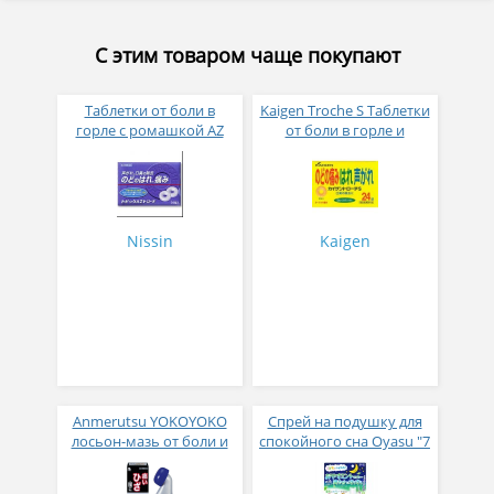
С этим товаром чаще покупают
Таблетки от боли в
Kaigen Troche S Таблетки
горле с ромашкой AZ
от боли в горле и
Troche 24таб
стимулирования
местного
неспецифического
иммунитета 24таблетки
Nissin
Kaigen
Anmerutsu YOKOYOKO
Спрей на подушку для
лосьон-мазь от боли и
спокойного сна Oyasu "7
воспаления 110 мл
эфирных масел" 60 мл