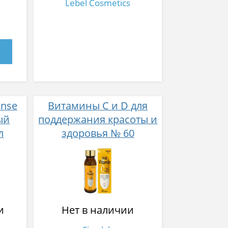
Lebel Cosmetics
inse
Витамины C и D для
ый
поддержания красоты и
л
здоровья № 60
и
Нет в наличии