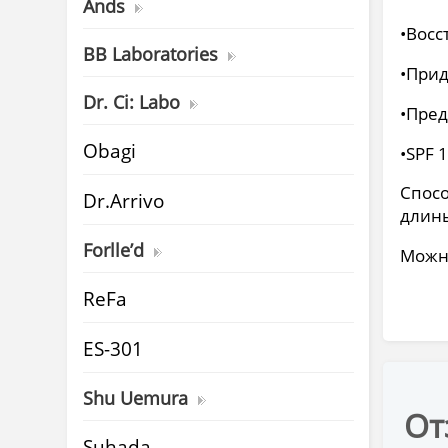
Ands
•Восс
BB Laboratories
•Прид
Dr. Ci: Labo
•Пред
Obagi
•SPF 1
Спосо
Dr.Arrivo
длины
Forlle’d
Можн
ReFa
ES-301
Shu Uemura
От
Suhada