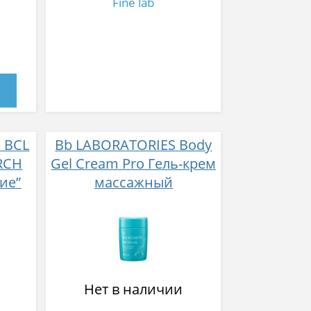
Fine lab
 BCL
Bb LABORATORIES Body
RCH
Gel Cream Pro Гель-крем
ие”
массажный
плацентарно-
сло
гиалуроновый для тела
жа,
270 гр
б для
Нет в наличии