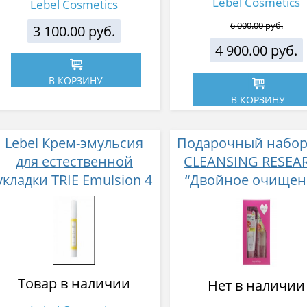
Lebel Cosmetics
Lebel Cosmetics
6 000.00 руб.
3 100.00 руб.
4 900.00 руб.
В КОРЗИНУ
В КОРЗИНУ
Lebel Крем-эмульсия
Подарочный набор
для естественной
CLEANSING RESEA
укладки TRIE Emulsion 4
“Двойное очищен
Очищающее и
увлажняющее ма
для снятия макия
145 мл + пена-скра
лица,120 г
Товар в наличии
Нет в наличии