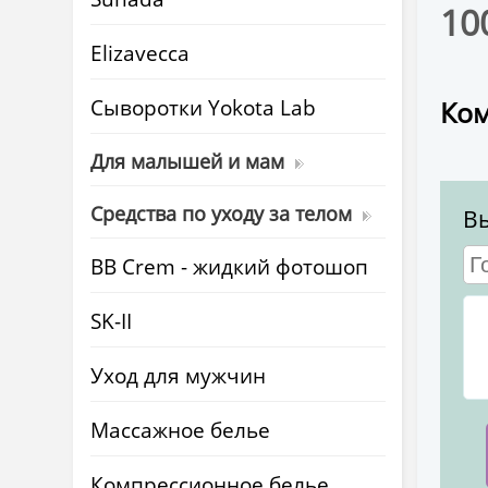
10
Elizavecca
Cыворотки Yokota Lab
Ком
Для малышей и мам
Средства по уходу за телом
В
BB Crem - жидкий фотошоп
SK-II
Уход для мужчин
Массажное белье
Компрессионное белье