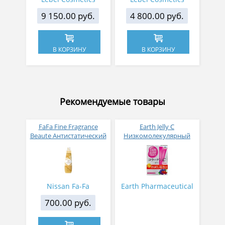
9 150.00 руб.
4 800.00 руб.
В КОРЗИНУ
В КОРЗИНУ
Рекомендуемые товары
FaFa Fine Fragrance
Earth Jelly C
Beaute Антистатический
Низкомолекулярный
кондиционер для белья
рыбный коллаген с
с ароматом цветов,
витамином С и 5
мускуса и сандалового
активных компонентов
дерева 600 мл
с ягодным вкусом 8 гр
31 стик
Nissan Fa-Fa
Earth Pharmaceutical
700.00 руб.