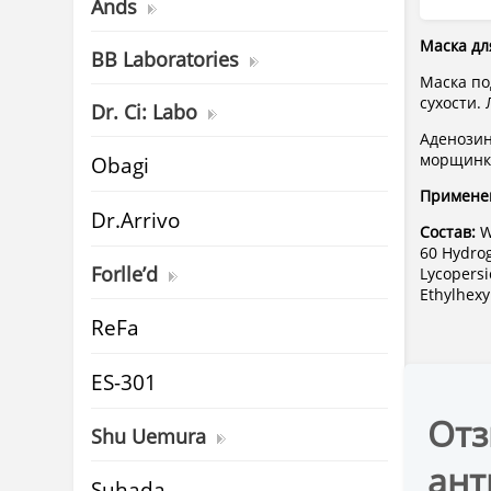
Ands
Маска дл
BB Laboratories
Маска по
сухости.
Dr. Ci: Labo
Аденозин
морщинки
Obagi
Примене
Dr.Arrivo
Состав:
W
60 Hydrog
Forlle’d
Lycopersi
Ethylhexy
ReFa
ES-301
Отз
Shu Uemura
ант
Suhada