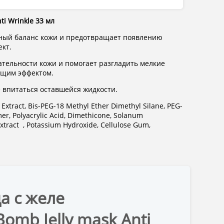
ti Wrinkle 33 мл
дный баланс кожи и предотвращает появлению
ект.
тельности кожи и помогает разгладить мелкие
яющим эффектом.
е впитаться оставшейся жидкости.
t Extract, Bis-PEG-18 Methyl Ether Dimethyl Silane, PEG-
r, Polyacrylic Acid, Dimethicone, Solanum
Extract , Potassium Hydroxide, Cellulose Gum,
а с желе
omb Jelly mask Anti