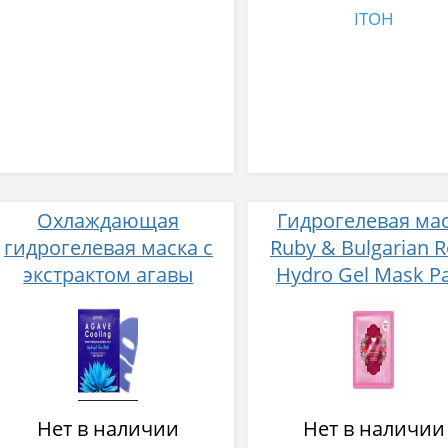
ITOH
Охлаждающая
Гидрогелевая ма
гидрогелевая маска с
Ruby & Bulgarian 
экстрактом агавы
Hydro Gel Mask P
Petitfee Agave Cooling
Koelf с экстракт
Hydrogel Face Mask 32г
болгарской розы
рубиновым поро
Нет в наличии
Нет в наличии