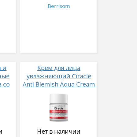
Berrisom
 и
Крем для лица
ные
увлажняющий Ciracle
з со
Anti Blemish Aqua Cream
 120
50 мл
и
Нет в наличии