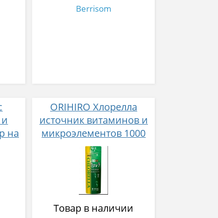
Berrisom
с
ORIHIRO Хлорелла
 и
источник витаминов и
р на
микроэлементов 1000
таблеток
Товар в наличии