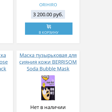
ORIHIRO
3 200.00 руб.
В КОРЗИНУ
ска
Маска пузырьковая для
Rose
сияния кожи BERRISOM
ack
Soda Bubble Mask
ом
Brighten Fruit 18 мл
 и
шком
Нет в наличии