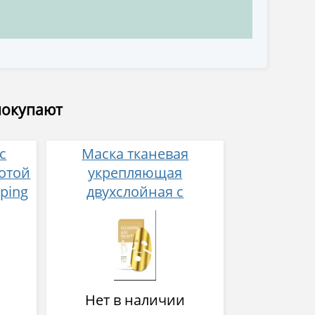
покупают
с
Маска тканевая
отой
укрепляющая
ping
двухслойная с
c
коллагеном Berrisom
л
Face Wrapping Mask
Collagen Solution 80
Нет в наличии