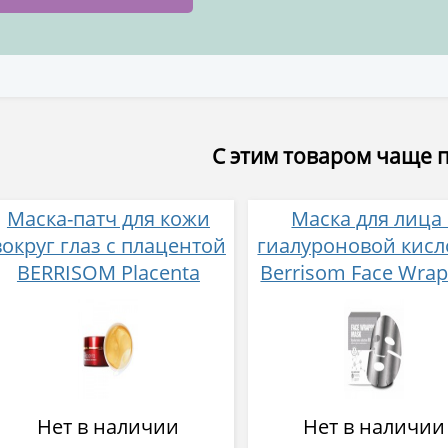
С этим товаром чаще 
Маска-патч для кожи
Маска для лица 
вокруг глаз с плацентой
гиалуроновой кисл
BERRISOM Placenta
Berrisom Face Wrap
Firming Hydrogel Eye
Mask Hyaruroni
Patch 60 шт
Solution 80 27 м
Нет в наличии
Нет в наличии