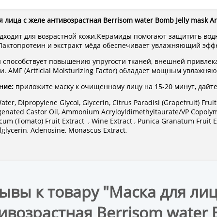
я лица с желе антивозрастная Berrisom water Bomb Jelly mask An
дходит для возрастной кожи.Керамиды помогают защитить во
 Лактопротеин и экстракт мёда обеспечивает увлажняющий эфф
 способствует повышению упругости тканей, внешней привлека
. AMF (Artficial Moisturizing Factor) обладает мощным увлажн
ние:
приложите маску к очищенному лицу на 15-20 минут, дайт
ater, Dipropylene Glycol, Glycerin, Citrus Paradisi (Grapefruit) Frui
enated Castor Oil, Ammonium Acryloyldimethyltaurate/VP Copolyme
cum (Tomato) Fruit Extract , Wine Extract , Punica Granatum Fruit 
lglycerin, Adenosine, Monascus Extract,
ывы к товару "Маска для лиц
ивозрастная Berrisom water B