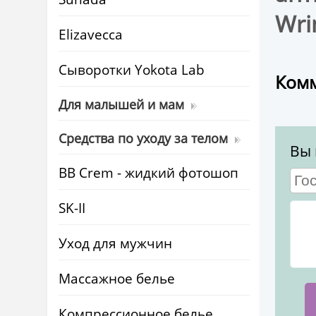
Wri
Elizavecca
Cыворотки Yokota Lab
Комм
Для малышей и мам
Средства по уходу за телом
Вы 
BB Crem - жидкий фотошоп
SK-II
Уход для мужчин
Массажное белье
Компрессионное белье