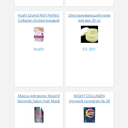
Asahi Grand Rich Perfect
Омолаживающий крем
Collagen Коллагеновый
для век 35 гр
комплекс для женщин с
плацентой и
изофлавонами сои 228
гр
Asahi
ES-301
Маска для волос Masil 8
NIGHT COLLAGEN
Seconds Salon Hair Mask
Ночной коллаген № 28
200 мл