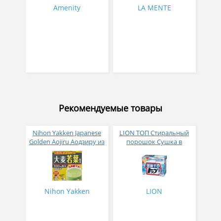
Amenity
LA MENTE
Рекомендуемые товары
Nihon Yakken Japanese
LION ТОП Стиральный
Golden Aojiru Аодзиру из
порошок Сушка в
листьев молодого
помещении коробка 900
ячменя
гр
Nihon Yakken
LION