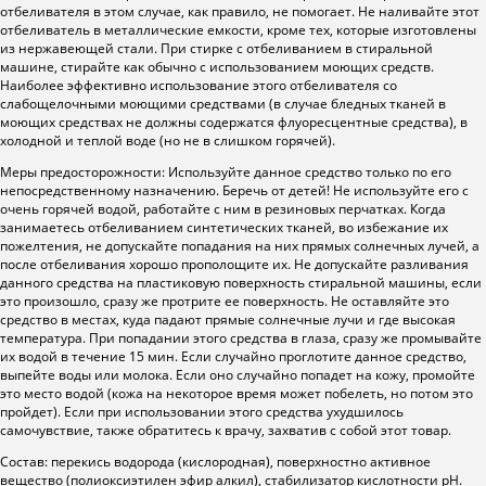
отбеливателя в этом случае, как правило, не помогает. Не наливайте этот
отбеливатель в металлические емкости, кроме тех, которые изготовлены
из нержавеющей стали. При стирке с отбеливанием в стиральной
машине, стирайте как обычно с использованием моющих средств.
Наиболее эффективно использование этого отбеливателя со
слабощелочными моющими средствами (в случае бледных тканей в
моющих средствах не должны содержатся флуоресцентные средства), в
холодной и теплой воде (но не в слишком горячей).
Меры предосторожности: Используйте данное средство только по его
непосредственному назначению. Беречь от детей! Не используйте его с
очень горячей водой, работайте с ним в резиновых перчатках. Когда
занимаетесь отбеливанием синтетических тканей, во избежание их
пожелтения, не допускайте попадания на них прямых солнечных лучей, а
после отбеливания хорошо прополощите их. Не допускайте разливания
данного средства на пластиковую поверхность стиральной машины, если
это произошло, сразу же протрите ее поверхность. Не оставляйте это
средство в местах, куда падают прямые солнечные лучи и где высокая
температура. При попадании этого средства в глаза, сразу же промывайте
их водой в течение 15 мин. Если случайно проглотите данное средство,
выпейте воды или молока. Если оно случайно попадет на кожу, промойте
это место водой (кожа на некоторое время может побелеть, но потом это
пройдет). Если при использовании этого средства ухудшилось
самочувствие, также обратитесь к врачу, захватив с собой этот товар.
Состав: перекись водорода (кислородная), поверхностно активное
вещество (полиоксиэтилен эфир алкил), стабилизатор кислотности рН.