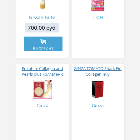
мускуса и сандалового
дерева 600 мл
Nissan Fa-Fa
ITOH
700.00 руб.
В КОРЗИНУ
Fukahire Collagen and
GINZA TOMATO Shark Fin
Pearls plus коллаген с
Collagen Jelly
жемчужным порошком
Коллагеновое желе из
№ 30
плавников голубой
акулы со вкусом манго
№ 14
Ginza
Ginza