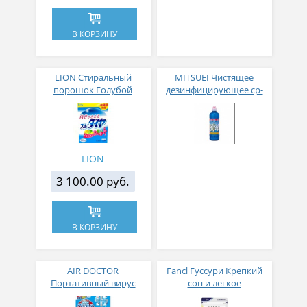
В КОРЗИНУ
LION Стиральный
MITSUEI Чистящее
порошок Голубой
дезинфицирующее ср-
бриллиант концентрат /
во для туалета 500мл
отбеливающий 3,2 кг
LION
3 100.00 руб.
В КОРЗИНУ
AIR DOCTOR
Fancl Гуссури Крепкий
Портативный вирус
сон и легкое
блокер с клипсой
пробуждение № 150