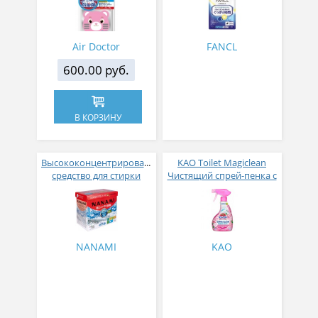
медведь
Air Doctor
FANCL
600.00 руб.
В КОРЗИНУ
Высококонцентрированное
KAO Toilet Magiclean
cредство для стирки
Чистящий спрей-пенка с
NANAMI с
противогрибковым
кондиционером для
эффектом для ванны с
белого белья 0,7 кг
ароматом розы 380 мл
NANAMI
KAO