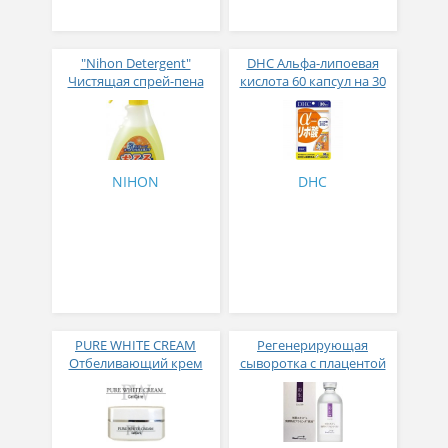
"Nihon Detergent"
DHC Альфа-липоевая
Чистящая спрей-пена
кислота 60 капсул на 30
для ванны (с
дней
антибактериальным
эффектом и
апельсиновым маслом),
400 мл
NIHON
DHC
PURE WHITE CREAM
Регенерирующая
Отбеливающий крем
сыворотка с плацентой
Saisei Moisturizing
Booster Serum 50 мл