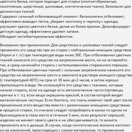
цветного белья, которое подходит для стирки (хлопчатобумажные,
полотняные, шерстяные, шелковые, синтетические ткани), безопасен для
деликатных тканей.
Содержит сильный отбеливающий элемент. Великолепно отбеливает,
эффективно выводит пятна, убирает желтизну и черноту с одежды,
улучшает краски цветного белья, делая их более яркими. Дезинфицирует
детскую одежду, эффективно удаляет запахи.
Обладает антибактериальным эффектом.
Внимание при применении: Для шерстяных и шелковых тканей следует
применять это средство при их стирке с нейтральным моющим средством
(Акрон и т. п.) при температуре воды ниже 30С. При отбеливании цветных
тканей нанесите это средство на загрязненное место, но не оставляйте
так, а сразу начинайте стирать с использованием стирального порошка.
При отбеливании цветных тканей с сильным загрязнением нанесите это
средство на загрязненное место и замочите в растворе моющего средства
(с температурой 40?С) на срок от 30 мин до 2 часов, а затем хорошо
прополощите в воде. Не используйте это средство с тканями, которые
нельзя стирать, если на одежде есть металлические части (пуговицы,
крючки и т. п.), если вещи окрашены краской, в состав которой входят
металлические частицы. Если боитесь, что ткань изменит свой цвет после
применения этого вещества вместе с различными моющими средствами
в процессе стирки, то сначала следует попробовать в каком-то одном не
бросающемся в глаза месте в течение 5 мин, если результат хороший,
изделие не меняет своего цвета и не обесцвечивается, то можете
применять его и дальше. В случае, когда синтетические волокна желтеют
из-за изменений, происходящих с самим материалом, то применение