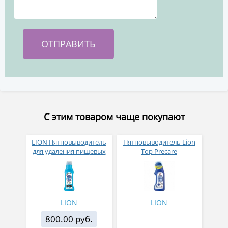
С этим товаром чаще покупают
LION Пятновыводитель
Пятновыводитель Lion
для удаления пищевых
Top Precare
пятен перед стиркой (с
предварительная
рифлёной крышкой)
обработка глубоких
160г
пятен с крышкой-
щеткой 220 мл
LION
LION
800.00 руб.