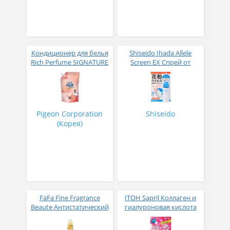
Кондиционер для белья
Shiseido Ihada Allele
Rich Perfume SIGNATURE
Screen EX Спрей от
парфюмированный
вирусов и аллергий 50
супер-концентрат с
гр
ароматом Фиеста 1,6 л
Pigeon Corporation
Shiseido
(Корея)
FaFa Fine Fragrance
ITOH Sapril Коллаген и
Beaute Антистатический
гиалуроновая кислота
кондиционер для белья
со вкусом манго 30
с ароматом цветов,
стиков