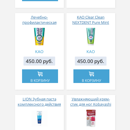
Лечебно-
KAO Clear Clean
профилактическая
NEXTDENT Pure Mint
зубная паста против
Лечебно-
бактерий и неприятного
профилактическая
запаха KAO Clear Clean
зубная паста с
NEXDENT Mild Citrus
микрогранулами и
цитрусовый вкус 130 гр
фтором вкус мяты 120 г
KAO
KAO
450.00 руб.
450.00 руб.
В КОРЗИНУ
В КОРЗИНУ
LION Зубная паста
Увлажняющий крем-
комплексного действия
стик для ног Kobayashi
"Clinica Advantage"
Smooth or stick 30 гр