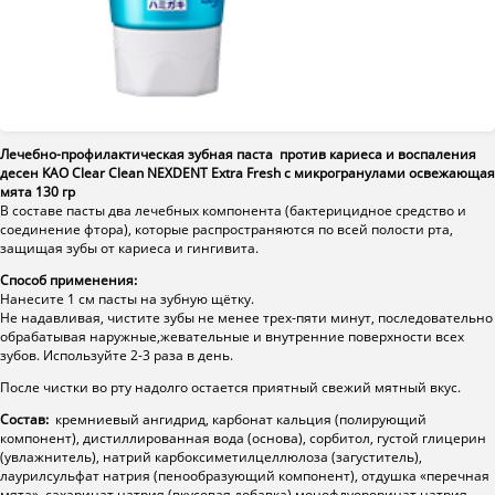
Лечебно-профилактическая зубная паста против кариеса и воспаления
десен KAO Clear Clean NEXDENT Extra Fresh с микрогранулами освежающая
мята 130 гр
В составе пасты два лечебных компонента (бактерицидное средство и
соединение фтора), которые распространяются по всей полости рта,
защищая зубы от кариеса и гингивита.
Способ применения:
Нанесите 1 см пасты на зубную щётку.
Не надавливая, чистите зубы не менее трех-пяти минут, последовательно
обрабатывая наружные,жевательные и внутренние поверхности всех
зубов. Используйте 2-3 раза в день.
После чистки во рту надолго остается приятный свежий мятный вкус.
Состав:
кремниевый ангидрид, карбонат кальция (полирующий
компонент), дистиллированная вода (основа), сорбитол, густой глицерин
(увлажнитель), натрий карбоксиметилцеллюлоза (загуститель),
лаурилсульфат натрия (пенообразующий компонент), отдушка «перечная
мята», сахаринат натрия (вкусовая добавка),монофлуороринат натрия,