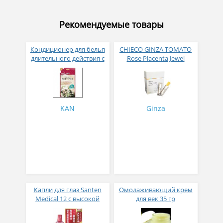
Рекомендуемые товары
Кондиционер для белья
CHIECO GINZA TOMATO
длительного действия с
Rose Placenta Jewel
аромакапсулами с
Экстракт плаценты розы
экзотическим ароматом
в желе № 30
500 мл
KAN
Ginza
Капли для глаз Santen
Омолаживающий крем
Medical 12 с высокой
для век 35 гр
концентрацией
активных компонентов