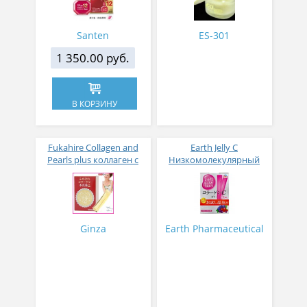
12 мл
Santen
ES-301
1 350.00 руб.
В КОРЗИНУ
Fukahire Collagen and
Earth Jelly C
Pearls plus коллаген с
Низкомолекулярный
жемчужным порошком
рыбный коллаген с
№ 30
витамином С и 5
активных компонентов
с ягодным вкусом 8 гр
31 стик
Ginza
Earth Pharmaceutical