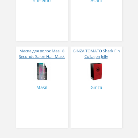
Shiseido
Asahi
Маска для волос Masil 8
GINZA TOMATO Shark Fin
Seconds Salon Hair Mask
Collagen Jelly
200 мл
Коллагеновое желе из
плавников голубой
акулы со вкусом манго
№ 14
Masil
Ginza