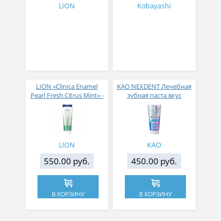
LION
Kobayashi
LION «Clinica Enamel
KAO NEXDENT Лечебная
Pearl Fresh Citrus Mint» -
зубная паста вкус
Зубная паста
натуральной мяты 110г
отбеливающего
действия с освежающим
ароматом цитруса и
мяты
LION
KAO
550.00 руб.
450.00 руб.
В КОРЗИНУ
В КОРЗИНУ