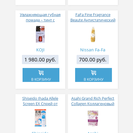
Увлажняющая губная
FaFa Fine Fragrance
помада – тинт с
Beaute Антистатический
аппликатором KOJI,
кондиционер для белья
Красно-оранжевый
с ароматом цветов,
мускуса и сандалового
дерева 600 мл
KOJI
Nissan Fa-Fa
1 980.00 руб.
700.00 руб.
В КОРЗИНУ
В КОРЗИНУ
Shiseido Ihada Allele
Asahi Grand Rich Perfect
Screen EX Спрей от
Collagen Коллагеновый
вирусов и аллергий 50
комплекс для женщин с
гр
плацентой и
изофлавонами сои 228
гр