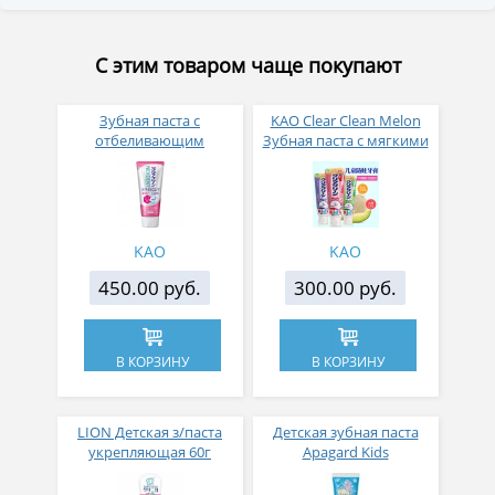
С этим товаром чаще покупают
Зубная паста с
KAO Clear Clean Мelon
отбеливающим
Зубная паста с мягкими
эффектом и
микрогранулами для
антибактериальным
детей 70 гр
действием KAO Clear
Clean Whitening Apple
CST с ароматом яблока
KAO
KAO
120 гр
450.00 руб.
300.00 руб.
В КОРЗИНУ
В КОРЗИНУ
LION Детская з/паста
Детская зубная паста
укрепляющая 60г
Apagard Kids