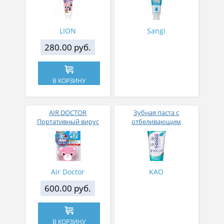
LION
Sangi
280.00 руб.
В КОРЗИНУ
AIR DOCTOR
Зубная паста с
Портативный вирус
отбеливающим
блокер с клипсой
эффектом и
медведь
антибактериальным
действием KAO Clear
Clean Whitening Clear M
ST мята 130 гр
Air Doctor
KAO
600.00 руб.
В КОРЗИНУ