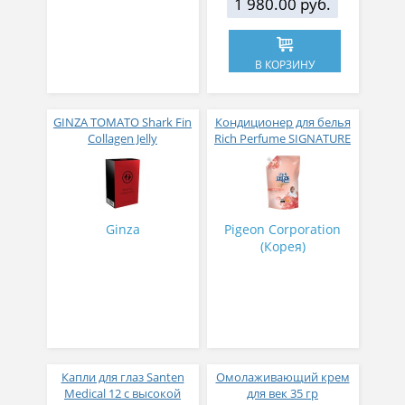
1 980.00 руб.
В КОРЗИНУ
GINZA TOMATO Shark Fin
Кондиционер для белья
Collagen Jelly
Rich Perfume SIGNATURE
Коллагеновое желе из
парфюмированный
плавников голубой
супер-концентрат с
акулы со вкусом манго
ароматом Фиеста 1,6 л
№ 14
Ginza
Pigeon Corporation
(Корея)
Капли для глаз Santen
Омолаживающий крем
Medical 12 с высокой
для век 35 гр