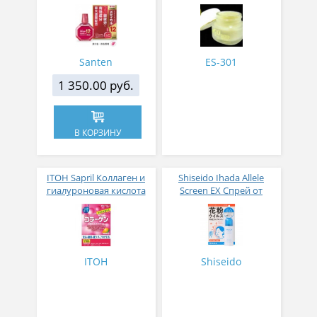
концентрацией
активных компонентов
12 мл
Santen
ES-301
1 350.00 руб.
В КОРЗИНУ
ITOH Sapril Коллаген и
Shiseido Ihada Allele
гиалуроновая кислота
Screen EX Спрей от
со вкусом манго 30
вирусов и аллергий 50
стиков
гр
ITOH
Shiseido