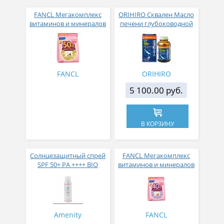
FANCL Мегакомплекс
ORIHIRO Сквален Масло
витаминов и минералов
печени глубоководной
для женщин с 50 лет 30
акулы 360 таблеток
пакетиков
FANCL
ORIHIRO
5 100.00 руб.
В КОРЗИНУ
Солнцезащитный спрей
FANCL Мегакомплекс
SPF 50+ PA ++++ BIO
витаминов и минералов
PLANT UV CUT SPRAY 80
для женщин старше с 40
гр
лет 30 пакетиков
Amenity
FANCL