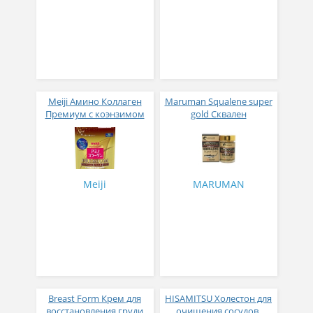
Meiji Амино Коллаген
Maruman Squalene super
Премиум с коэнзимом
gold Сквален
Q10, гиалуроновой
глубоководной акулы
кислотой и аргинином
300 капсул на 60 дней
196 г
Meiji
MARUMAN
Breast Form Крем для
HISAMITSU Холестон для
восстановления груди
очищения сосудов,