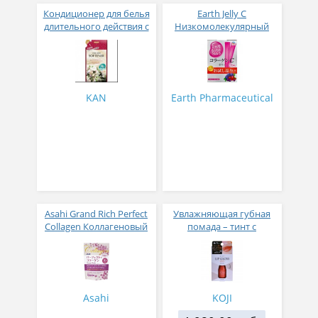
Кондиционер для белья
Earth Jelly C
длительного действия с
Низкомолекулярный
аромакапсулами с
рыбный коллаген с
экзотическим ароматом
витамином С и 5
500 мл
активных компонентов
с ягодным вкусом 8 гр
31 стик
KAN
Earth Pharmaceutical
Asahi Grand Rich Perfect
Увлажняющая губная
Collagen Коллагеновый
помада – тинт с
комплекс для женщин с
аппликатором KOJI,
плацентой и
Красно-оранжевый
изофлавонами сои 228
гр
Asahi
KOJI