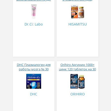
понижения холестерин
и нормализации
периферического
кровообращения № 168
Dr.Ci: Labo
HISAMITSU
DHC Плазмалоген для
Orihiro Аргинин 1000+
работы мозга № 30
цинк 120 таблеток на 30
дней
DHC
ORIHIRO