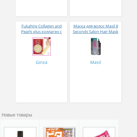
Fukahire Collagen and
Маска для волос Masil 8
Pearls plus коллаген с
Seconds Salon Hair Mask
жемчужным порошком
200 мл
№ 30
Ginza
Masil
Новые товары