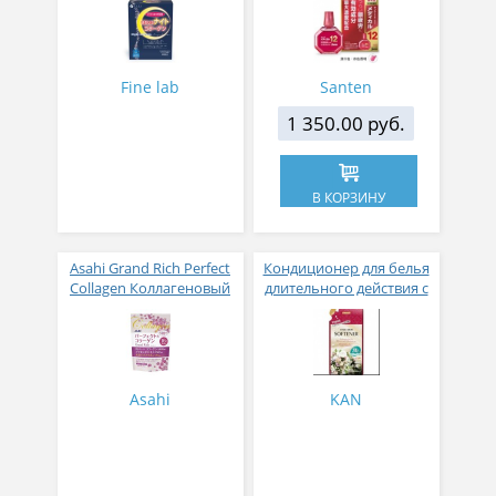
активных компонентов
12 мл
Fine lab
Santen
1 350.00 руб.
В КОРЗИНУ
Asahi Grand Rich Perfect
Кондиционер для белья
Collagen Коллагеновый
длительного действия с
комплекс для женщин с
аромакапсулами с
плацентой и
экзотическим ароматом
изофлавонами сои 228
500 мл
гр
Asahi
KAN