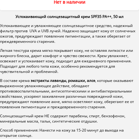
Нет в наличии
Успокаивающий солнцезащитный крем SPF35 PA++, 50 мл
Успокаивающее и увлажняющее солнцезащитное средство, надежный
фильтр против UVA и UVB лучей. Надежно защищает кожу от солнечных
ожогов, предупреждает появление пигментации, а также оберегает от
преждевременного старения.
Легкая текстура крема мягко покрывает кожу, не оставляя липкости или
жирного блеска, дарит комфорт и чувство свежести. Крем увлажняет,
освежает и успокаивает кожу, подходит для ежедневного применения.
Подходит для любого типа кожи, особенно рекомендуется для
чувствительной и проблемной.
В составе крема
экстракты лаванды, ромашки, алоэ
, которые оказывают
выраженное увлажняющее действие, обладают
противовоспалительными, антисептическими и антибактериальными
свойствами, ускоряют заживление различных повреждений кожи,
предупреждают появление акне, мягко осветляют кожу, оберегают ее от
появления пигментации и преждевременного старения.
Солнцезащитный крем НЕ содержит парабены, спирт, бензофенон,
минеральные масла, тальк, синтетические отдушки.
Способ применения: Нанести на кожу за 15-20 минут до выхода на
открытое солнце.