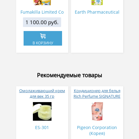
Fumakilla Limited Co
Earth Pharmaceutical
1 100.00 руб.
В КОРЗИНУ
Рекомендуемые товары
Омолаживающий крем
Кондиционер для белья
для век 35 гр
Rich Perfume SIGNATURE
парфюмированный
супер-концентрат с
ароматом Фиеста 1,6 л
ES-301
Pigeon Corporation
(Корея)