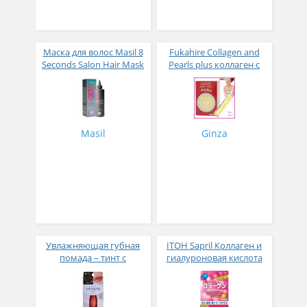
Маска для волос Masil 8
Fukahire Collagen and
Seconds Salon Hair Mask
Pearls plus коллаген с
200 мл
жемчужным порошком
№ 30
Masil
Ginza
Увлажняющая губная
ITOH Sapril Коллаген и
помада – тинт с
гиалуроновая кислота
аппликатором KOJI,
со вкусом манго 30
Красно-оранжевый
стиков