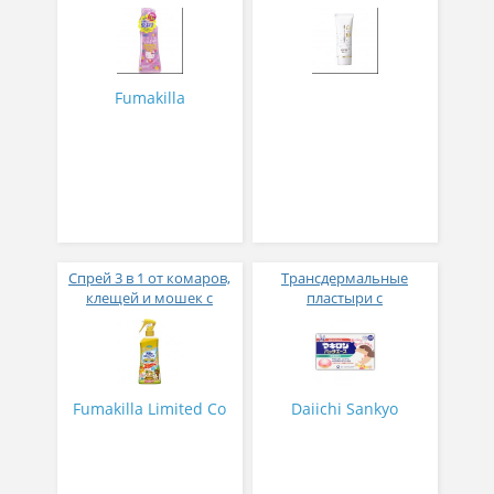
основе от комаров,
плацентой Hakkoh
мошек, слепней, клещей
placenta UV gel SPF 50+
Fumakilla Skin Vape Mist
50 мл
Hello Kitty 200 мл
Fumakilla
Спрей 3 в 1 от комаров,
Трансдермальные
клещей и мошек с
пластыри с
гиалуроновой кислотой
антигистаминным,
Fumakilla insect repellent
противовоспалительным
for skin 200 мл
и ранозаживляющим
действием № 24
Fumakilla Limited Co
Daiichi Sankyo