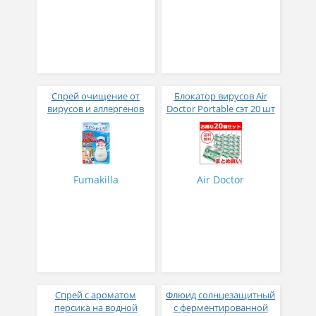
Спрей очищение от
Блокатор вирусов Air
вирусов и аллергенов
Doctor Portable сэт 20 шт
слабокислый Virus Kafun
70 мл
Fumakilla
Air Doctor
Спрей с ароматом
Флюид солнцезащитный
персика на водной
с ферментированной