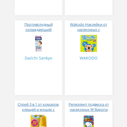
Противозудный
Wakodo Наклейки от
охлаждающий
насекомых с
аппликатор после
натуральными маслами
укусов насекомых 50 мл
эвкалипта и цитронеллы
24 штуки
Daiichi Sankyo
WAKODO
Спрей 3 в 1 от комаров,
Репеллент подвеска от
клещей и мошек с
насекомых W Bapona
гиалуроновой кислотой
snoopy на 260 дней
Fumakilla Angel Beast
Premium 60 мл