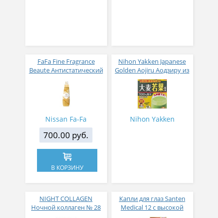
FaFa Fine Fragrance
Nihon Yakken Japanese
Beaute Антистатический
Golden Aojiru Аодзиру из
кондиционер для белья
листьев молодого
с ароматом цветов,
ячменя
мускуса и сандалового
дерева 600 мл
Nissan Fa-Fa
Nihon Yakken
700.00 руб.
В КОРЗИНУ
NIGHT COLLAGEN
Капли для глаз Santen
Ночной коллаген № 28
Medical 12 с высокой
концентрацией