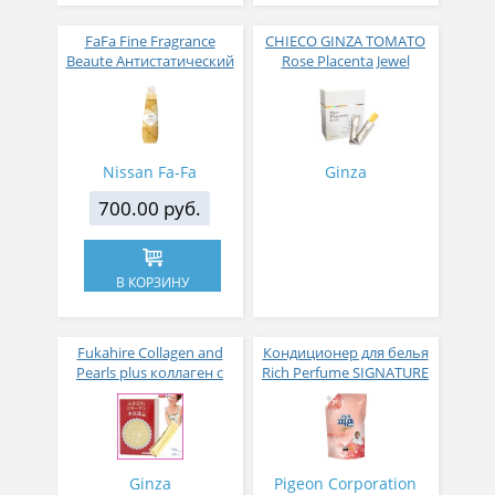
FaFa Fine Fragrance
CHIECO GINZA TOMATO
Beaute Антистатический
Rose Placenta Jewel
кондиционер для белья
Экстракт плаценты розы
с ароматом цветов,
в желе № 30
мускуса и сандалового
дерева 600 мл
Nissan Fa-Fa
Ginza
700.00 руб.
В КОРЗИНУ
Fukahire Collagen and
Кондиционер для белья
Pearls plus коллаген с
Rich Perfume SIGNATURE
жемчужным порошком
парфюмированный
№ 30
супер-концентрат с
ароматом Фиеста 1,6 л
Ginza
Pigeon Corporation