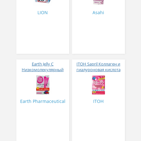
гр
LION
Asahi
Earth Jelly C
ITOH Sapril Коллаген и
Низкомолекулярный
гиалуроновая кислота
рыбный коллаген с
со вкусом манго 30
витамином С и 5
стиков
активных компонентов
с ягодным вкусом 8 гр
31 стик
Earth Pharmaceutical
ITOH