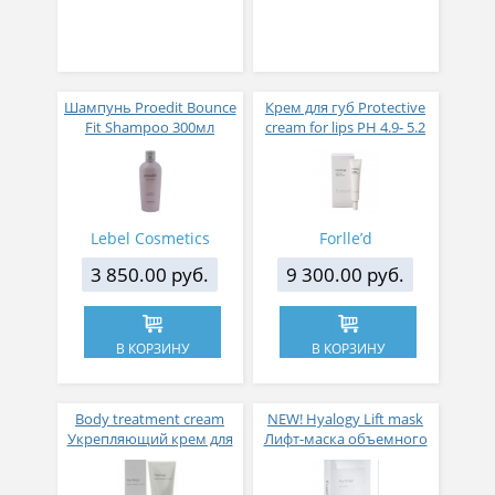
Шампунь Proedit Bounce
Крем для губ Protective
Fit Shampoo 300мл
cream for lips РН 4.9- 5.2
Lebel Cosmetics
Forlle’d
3 850.00 руб.
9 300.00 руб.
В КОРЗИНУ
В КОРЗИНУ
Body treatment cream
NEW! Hyalogy Lift mask
Укрепляющий крем для
Лифт-маска объемного
тела с увлажняющим и
3D-моделирования 5шт
лифтинг эффектом 200 г
по 33 мл