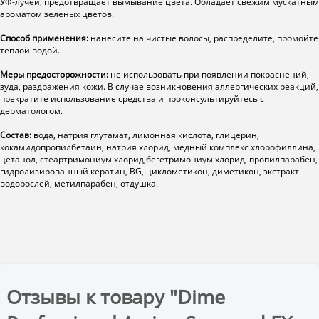
УФ-лучей, предотвращает вымывание цвета. Обладает свежим мускатным
ароматом зеленых цветов.
Способ применения:
нанесите на чистые волосы, распределите, промойте
теплой водой.
Меры предосторожности:
не использовать при появлении покраснений,
зуда, раздражения кожи. В случае возникновения аллергических реакций,
прекратите использование средства и проконсультируйтесь с
дерматологом.
Состав:
вода, натрия глутамат, лимонная кислота, глицерин,
кокамидопропилбетаин, натрия хлорид, медный комплекс хлорофиллина,
цетанол, стеартримониум хлорид,бегетримониум хлорид, пропилпарабен,
гидролизированный кератин, BG, циклометикон, диметикон, экстракт
водорослей, метилпарабен, отдушка.
Отзывы к товару "Dime