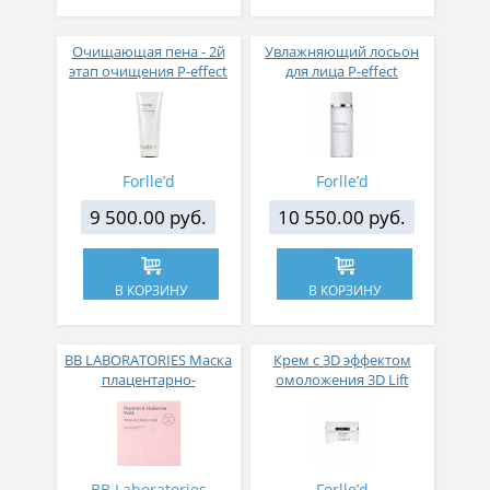
Очищающая пена - 2й
Увлажняющий лосьон
этап очищения P-effect
для лица P-effect
re-purerance wash РН 9.0-
refinishing lotion РН 5.4-
11.0
6.4
Forlle’d
Forlle’d
9 500.00 руб.
10 550.00 руб.
В КОРЗИНУ
В КОРЗИНУ
BB LABORATORIES Маска
Крем с 3D эффектом
плацентарно-
омоложения 3D Lift
гиалуроновая (отек
cream
лица, разглаживание
морщин, лифтинг
эффект) Placenta &
Hualurone Mask,
BB Laboratories
Forlle’d