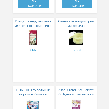
В КОРЗИНУ
В КОРЗИНУ
Кондиционер для белья
Омолаживающий крем
длительного действия с
для век 35 гр
аромакапсулами с
экзотическим ароматом
500 мл
KAN
ES-301
LION ТОП Стиральный
Asahi Grand Rich Perfect
порошок Сушка в
Collagen Коллагеновый
помещении коробка 900
комплекс для женщин с
гр
плацентой и
изофлавонами сои 228