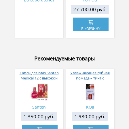
27 700.00 руб.
В КОРЗИНУ
Рекомендуемые товары
Капли для глаз Santen
Увлажняющая губная
Medical 12 с высокой
помада – тинт с
концентрацией
аппликатором KOJI,
активных компонентов
Красно-оранжевый
12 мл
Santen
KOJI
1 350.00 руб.
1 980.00 руб.