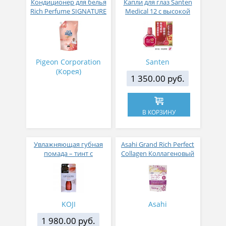
Кондиционер для белья
Капли для глаз Santen
Rich Perfume SIGNATURE
Medical 12 с высокой
парфюмированный
концентрацией
супер-концентрат с
активных компонентов
ароматом Фиеста 1,6 л
12 мл
Pigeon Corporation
Santen
(Корея)
1 350.00 руб.
В КОРЗИНУ
Увлажняющая губная
Asahi Grand Rich Perfect
помада – тинт с
Collagen Коллагеновый
аппликатором KOJI,
комплекс для женщин с
Красно-оранжевый
плацентой и
изофлавонами сои 228
гр
KOJI
Asahi
1 980.00 руб.