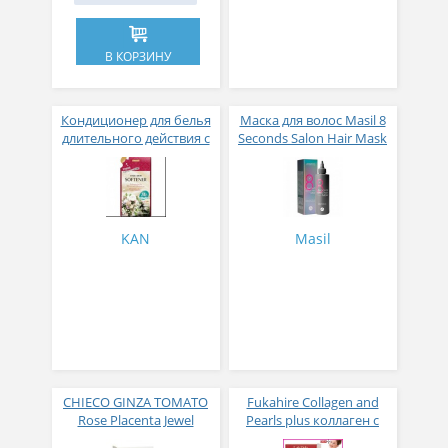
В КОРЗИНУ
Кондиционер для белья
Маска для волос Masil 8
длительного действия с
Seconds Salon Hair Mask
аромакапсулами с
200 мл
экзотическим ароматом
500 мл
KAN
Masil
CHIECO GINZA TOMATO
Fukahire Collagen and
Rose Placenta Jewel
Pearls plus коллаген с
Экстракт плаценты розы
жемчужным порошком