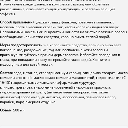
Применение кондиционера в комплексе с шампунем облегчает
расчёсывание, оказывает кондиционирующий и разглаживающий
эффекты.
Способ применения:
держа крышку флакона, повернуть колпачок с
носиком против часовой стрелки так, чтобы колпачок поднялся вверх.
Несколькими нажатиями выдавить и нанести на чистые влажные волосы
необходимое количество средства, хорошо смыть тёплой водой.
Меры предосторожности:
не используйте средство, если оно вызывает
покраснение, раздражение, зуд или воспаление кожи головы и
проконсультируйтесь с врачом-дерматологом. Избегайте попадания в
глаза, при попадании сразу же промойте глаза водой. Храните в
недоступных для детей местах.
Состав:
вода, цетанол, стеартримониум хлорид, глицерила стеарат, масло
камелии японской, масло семян камелии маслянистой, гидроксиалкил (С
16-18) гидрокси-димер-линолеил эфир, масло мурумуру,
гликозилтрегалоза, гидрогенизированный гидролизат крахмала,
гидролизированный шёлк, (аминоэтил-аминопропил-метикон/
диметикон) сополимер, диметикон, изопропанол, пальмовое масло,
парабен, парфюмерная отдушка.
Объем:
500 мл