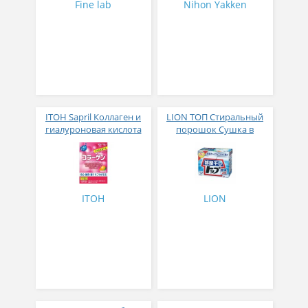
Fine lab
Nihon Yakken
ITOH Sapril Коллаген и
LION ТОП Стиральный
гиалуроновая кислота
порошок Сушка в
со вкусом манго 30
помещении коробка 900
стиков
гр
ITOH
LION