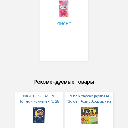
и комаров с ароматом
розы 30 штук
KINCHO
Рекомендуемые товары
NIGHT COLLAGEN
Nihon Yakken Japanese
Ночной коллаген № 28
Golden Aojiru Аодзиру из
листьев молодого
ячменя