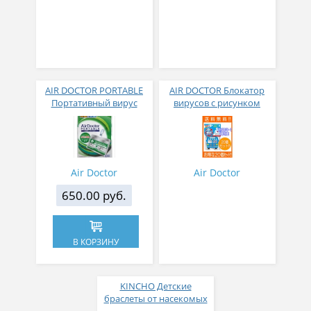
AIR DOCTOR PORTABLE
AIR DOCTOR Блокатор
Портативный вирус
вирусов с рисунком
блокер бейдж
автобус для детей с
клипсой сэт 20 шт
Air Doctor
Air Doctor
650.00 руб.
В КОРЗИНУ
KINCHO Детские
браслеты от насекомых