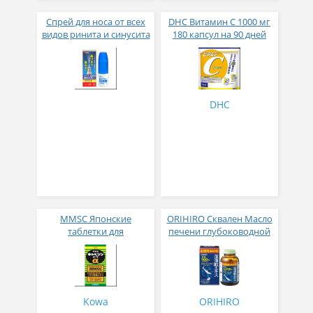
Спрей для носа от всех
DHC Витамин С 1000 мг
видов ринита и синусита
180 капсул на 90 дней
Vita Treal Spray Plus 30мл
DHC
MMSC Японские
ORIHIRO Сквален Масло
таблетки для
печени глубоководной
пищеварительного
акулы 360 таблеток
тракта 300 табл
Kowa
ORIHIRO