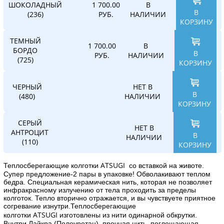
1 700.00
ШОКОЛАДНЫЙ
В
В
РУБ.
(236)
НАЛИЧИИ
КОРЗИНУ
ТЕМНЫЙ
1 700.00
В
БОРДО
В
РУБ.
НАЛИЧИИ
(725)
КОРЗИНУ
ЧЕРНЫЙ
НЕТ В
В
(480)
НАЛИЧИИ
КОРЗИНУ
СЕРЫЙ
НЕТ В
АНТРОЦИТ
В
НАЛИЧИИ
(110)
КОРЗИНУ
ATSUGI
Теплосберегающие колготки
со вставкой на животе.
Супер предложение-2 пары в упаковке! Обволакивают теплом
бедра. Специальная керамическая нить, которая не позволяет
инфракрасному излучению от тела проходить за пределы
колготок. Тепло вторично отражается, и вы чувствуете приятное
согревание изнутри.Теплосберегающие
ATSUGI
колготки
изготовлены из нити одинарной обкрутки.
Внутри Лайкра (Полеуретан), прочная нить, поглощающая