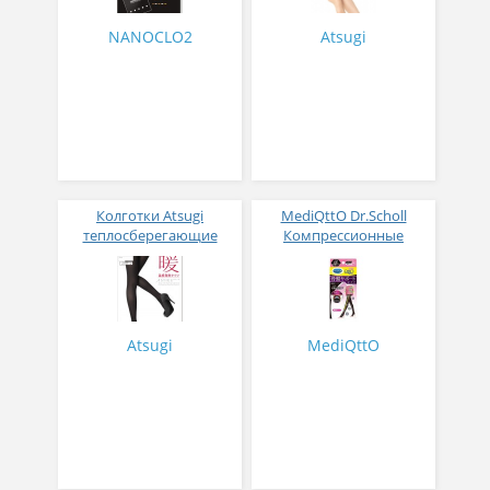
NANOCLO2
Atsugi
Колготки Atsugi
MediQttO Dr.Scholl
теплосберегающие
Компрессионные
бархатные черные 110
колготки для дневного
ден 1 пара размер M-L
ношения с утяжкой в
области живота и 3D
поддержкой ягодиц цвет
черный
Atsugi
MediQttO