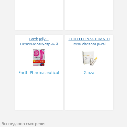
Earth Jelly C
CHIECO GINZA TOMATO
Низкомолекулярный
Rose Placenta Jewel
рыбный коллаген с
Экстракт плаценты розы
витамином С и 5
в желе № 30
активных компонентов
с ягодным вкусом 8 гр
31 стик
Earth Pharmaceutical
Ginza
Вы недавно смотрели