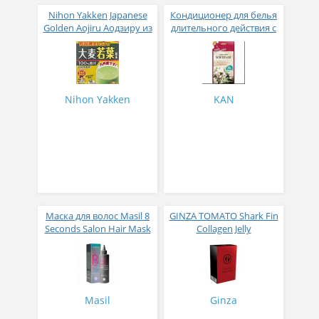
Nihon Yakken Japanese
Кондиционер для белья
Golden Aojiru Аодзиру из
длительного действия с
листьев молодого
аромакапсулами с
ячменя
экзотическим ароматом
500 мл
Nihon Yakken
KAN
Маска для волос Masil 8
GINZA TOMATO Shark Fin
Seconds Salon Hair Mask
Collagen Jelly
200 мл
Коллагеновое желе из
плавников голубой
акулы со вкусом манго
№ 14
Masil
Ginza