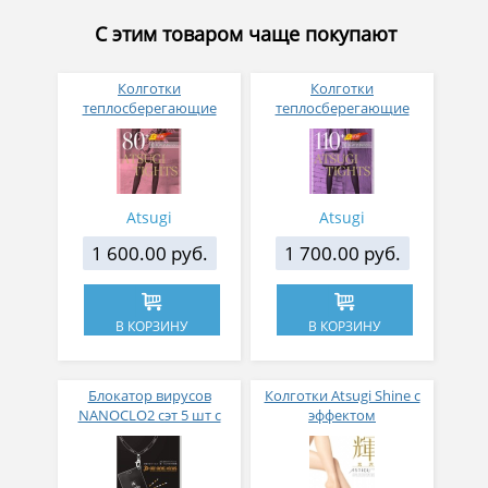
С этим товаром чаще покупают
Колготки
Колготки
теплосберегающие
теплосберегающие
ATSUGI TIGHTS L-LL 2
ATSUGI TIGHTS S-M 2
пары 80 ден цвет
пары 110 ден
шоколадный
Atsugi
Atsugi
1 600.00 руб.
1 700.00 руб.
В КОРЗИНУ
В КОРЗИНУ
Блокатор вирусов
Колготки Atsugi Shine с
NANOCLO2 сэт 5 шт с
эффектом
бейджем и шнурком в
переливающихся нитей
черном дизайне
черные M-L