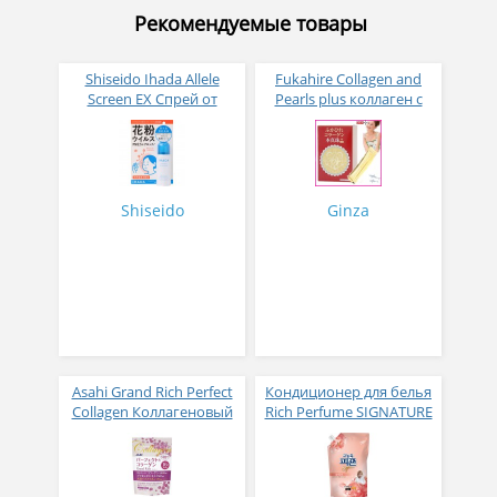
Рекомендуемые товары
Shiseido Ihada Allele
Fukahire Collagen and
Screen EX Спрей от
Pearls plus коллаген с
вирусов и аллергий 50
жемчужным порошком
гр
№ 30
Shiseido
Ginza
Asahi Grand Rich Perfect
Кондиционер для белья
Collagen Коллагеновый
Rich Perfume SIGNATURE
комплекс для женщин с
парфюмированный
плацентой и
супер-концентрат с
изофлавонами сои 228
ароматом Фиеста 1,6 л
гр