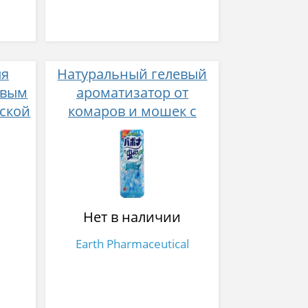
ля
Натуральный гелевый
овым
ароматизатор от
ской
комаров и мошек с
ния
запахом свежести на
шего
160 дней
ния
г
Нет в наличии
Earth Pharmaceutical