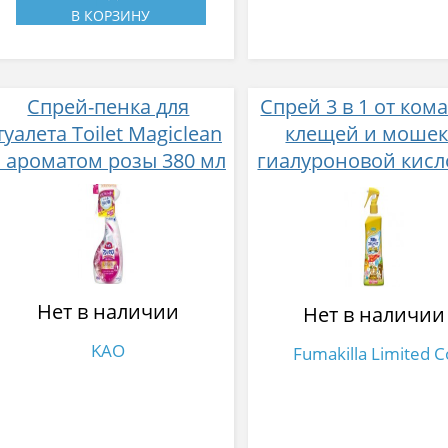
В КОРЗИНУ
Спрей-пенка для
Спрей 3 в 1 от ком
туалета Toilet Magiclean
клещей и мошек
с ароматом розы 380 мл
гиалуроновой кисл
Fumakilla insect repe
for skin 200 мл
Нет в наличии
Нет в наличии
KAO
Fumakilla Limited C