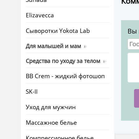
Комм
Elizavecca
Cыворотки Yokota Lab
Вы 
Для малышей и мам
Средства по уходу за телом
BB Crem - жидкий фотошоп
SK-II
Уход для мужчин
Массажное белье
Компрессионное белье