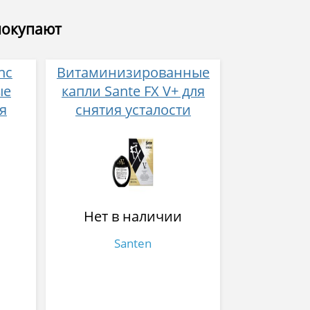
покупают
nc
Витаминизированные
ые
капли Sante FX V+ для
я
снятия усталости
и покраснения глаз
ков
ом
Нет в наличии
Santen