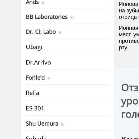
Ands
Инновац
на зубы
BB Laboratories
отрица
Ионная 
Dr. Ci: Labo
мест, у
против
Obagi
рту.
Dr.Arrivo
Forlle’d
Отз
ReFa
уро
ES-301
гол
Shu Uemura
Suhada