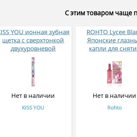
С этим товаром чаще 
KISS YOU ионная зубная
ROHTO Lycee Bla
щетка с сверхтонкой
Японские глазн
двухуровневой
капли для сняти
щетиной
красноты и
суперкомпактная
отбеливания бел
головка (средней
глаз с бергамот
жесткости)
Нет в наличии
Нет в наличии
KISS YOU
Rohto