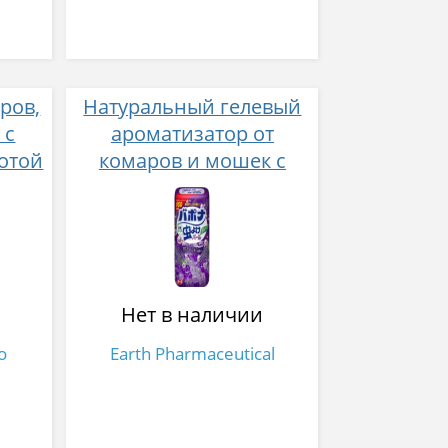
аров,
Натуральный гелевый
 с
ароматизатор от
отой
комаров и мошек с
llent
запахом лаванды на 160
дней
Нет в наличии
o
Earth Pharmaceutical