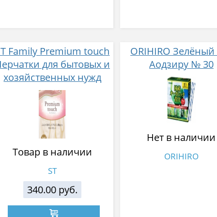
ST Family Premium touch
ORIHIRO Зелёный 
Перчатки для бытовых и
Аодзиру № 30
хозяйственных нужд
(винил, пропитаны
гиалуроновой
кислотой, средней
толщины)
Нет в наличии
Товар в наличии
ORIHIRO
ST
340.00 руб.