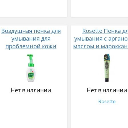
Воздушная пенка для
Rosette Пенка д
умывания для
умывания с арган
проблемной кожи
маслом и мароккан
Mentholatum Acnes
глиной для удале
Cream Face Wash, Rohto
старого ороговев
160 мл
слоя и выравнива
цвета кожи 120 
Нет в наличии
Нет в наличии
Rosette