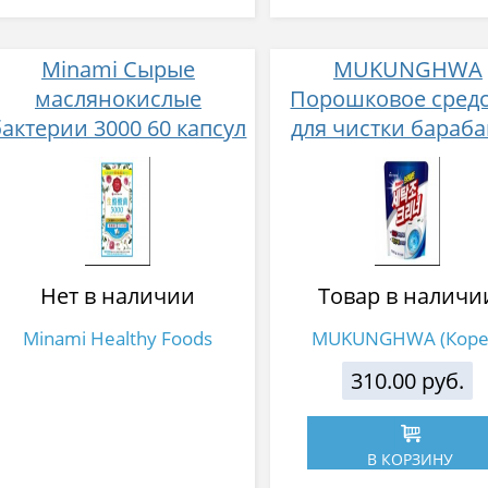
Minami Сырые
MUKUNGHWA
маслянокислые
Порошковое сред
бактерии 3000 60 капсул
для чистки бараб
на 30 дней приема
стиральных машин
гр
Нет в наличии
Товар в наличи
Minami Healthy Foods
MUKUNGHWA (Коре
310.00 руб.
В КОРЗИНУ