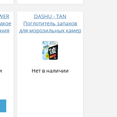
WER
DASHU - TAN
дкое
Поглотитель запахов
ения
для морозильных камер
угольный 70 г
слом
и
Нет в наличии