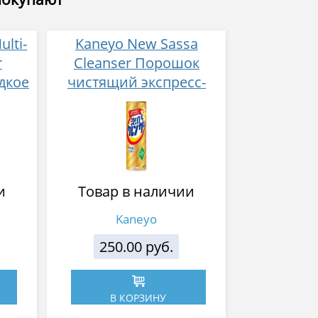
lti-
Kaneyo New Sassa
r
Cleanser Порошок
дкое
чистящий экспресс-
 для
действия 400 г
ми
и
Товар в наличии
Kaneyo
250.00 руб.
В КОРЗИНУ