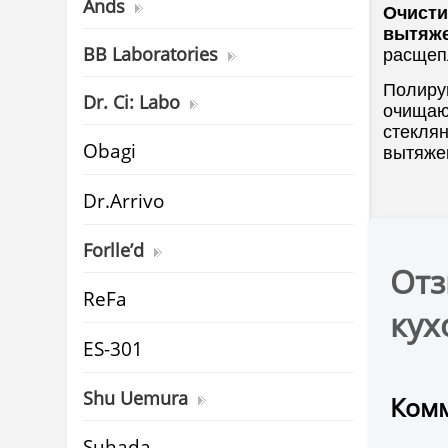
Ands
Очисти
вытяже
BB Laboratories
расщепл
Полиру
Dr. Ci: Labo
очищаю
стеклян
Obagi
вытяже
Dr.Arrivo
Forlle’d
Отз
ReFa
кух
ES-301
Shu Uemura
Комм
Suhada