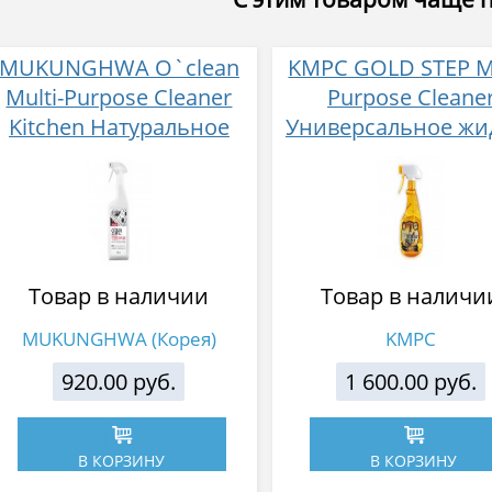
MUKUNGHWA O`clean
KMPC GOLD STEP Mu
Multi-Purpose Cleaner
Purpose Cleane
Kitchen Натуральное
Универсальное жи
экологически
чистящее средство
безопасное
дома с частица
многоцелевое
золота 550 мл
чистящее средство для
кухни 750 мл
Товар в наличии
Товар в наличи
MUKUNGHWA (Корея)
KMPC
920.00 руб.
1 600.00 руб.
В КОРЗИНУ
В КОРЗИНУ