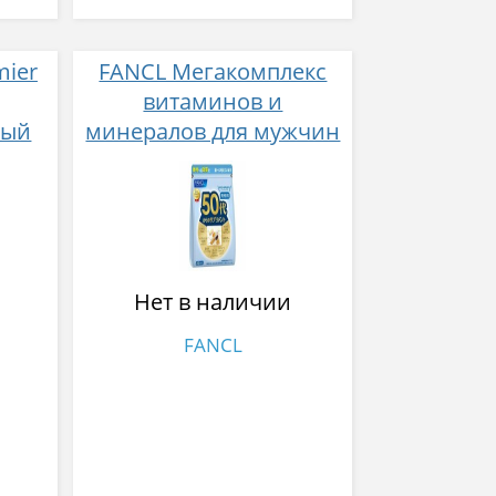
mier
FANCL Мегакомплекс
витаминов и
ный
минералов для мужчин
c 50 лет 30 пакетиков
с 16
я
сти
Нет в наличии
FANCL