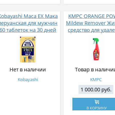
Kobayashi Maca EX Мака
KMPC ORANGE PO
перуанская для мужчин
Mildew Remover Жи
60 таблеток на 30 дней
средство для удал
приема
плесени c
апельсиновым ма
600 мл
Нет в наличии
Товар в наличи
Kobayashi
KMPC
1 000.00 руб.
В КОРЗИНУ