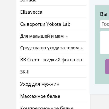
Elizavecca
Вы 
Cыворотки Yokota Lab
Для малышей и мам
Средства по уходу за телом
BB Crem - жидкий фотошоп
SK-II
Уход для мужчин
Массажное белье
Компрессионное белье