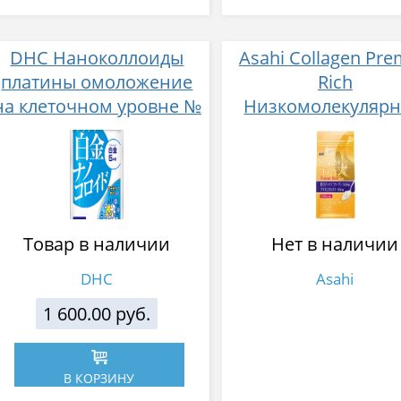
DHC Наноколлоиды
Asahi Collagen Pre
платины омоложение
Rich
на клеточном уровне №
Низкомолекуляр
30
коллаген с
наноколагеном плю
компонентов дл
красоты и молодо
378 г
Товар в наличии
Нет в наличии
DHC
Asahi
1 600.00 руб.
В КОРЗИНУ