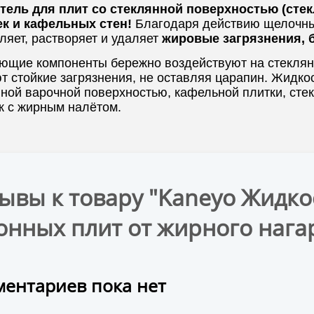
тель для плит со стеклянной поверхностью (стекл
к и кафельных стен!
Благодаря действию щелочны
яет, растворяет и удаляет
жировые загрязнения, б
ющие компоненты бережно воздействуют на стеклянн
т стойкие загрязнения, не оставляя царапин. Жидко
ной варочной поверхностью, кафельной плитки, сте
к с жирным налётом.
ывы к товару "Kaneyo Жидко
онных плит от жирного нагар
ентариев пока нет