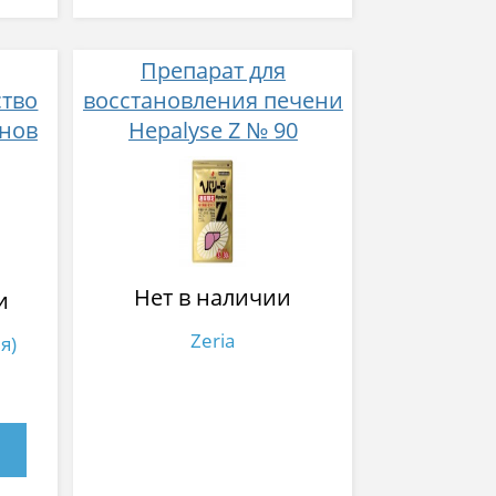
Препарат для
ство
восстановления печени
анов
Hepalyse Z № 90
 500
Нет в наличии
и
Zeria
я)