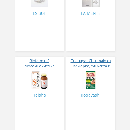
ES-301
LA MENTE
Biofermin S
Препарат Chikunain от
Молочнокислые
насморка, синусита и
бактерии для
гайморита № 112
кишечника № 540
Taisho
Kobayashi