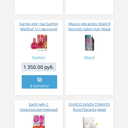
Капли для глаз Santen
Маска для волос Masil 8
Medical 12 с высокой
Seconds Salon Hair Mask
концентрацией
200 мл
активных компонентов
12 мл
Santen
Masil
1 350.00 руб.
В КОРЗИНУ
Earth Jelly C
CHIECO GINZA TOMATO
Низкомолекулярный
Rose Placenta Jewel
рыбный коллаген с
Экстракт плаценты розы
витамином С и 5
в желе № 30
активных компонентов