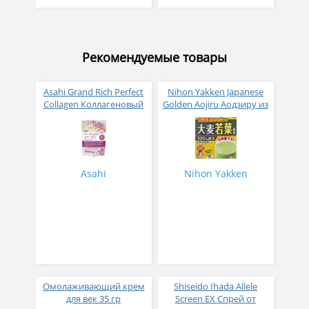
Рекомендуемые товары
Asahi Grand Rich Perfect
Nihon Yakken Japanese
Collagen Коллагеновый
Golden Aojiru Аодзиру из
комплекс для женщин с
листьев молодого
плацентой и
ячменя
изофлавонами сои 228
гр
Asahi
Nihon Yakken
Омолаживающий крем
Shiseido Ihada Allele
для век 35 гр
Screen EX Спрей от