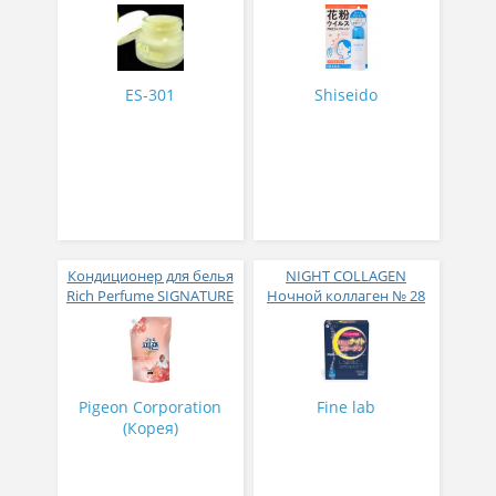
вирусов и аллергий 50
гр
ES-301
Shiseido
Кондиционер для белья
NIGHT COLLAGEN
Rich Perfume SIGNATURE
Ночной коллаген № 28
парфюмированный
супер-концентрат с
ароматом Фиеста 1,6 л
Pigeon Corporation
Fine lab
(Корея)