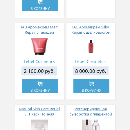
В КОРЗИНУ
IAU Аромакрем Melt
IAU Аромакрем Silky
Repair с тающей
Repair с шелковистой
текстурой для
текстурой для
увлажнения волос 200
укрепления волос 600
мл
мл
Lebel Cosmetics
Lebel Cosmetics
2 100.00 руб.
8 000.00 руб.
В КОРЗИНУ
В КОРЗИНУ
Natural Skin Care ReCell
Регенерирующая
LFT Pack Ночная
сыворотка с плацентой
омолаживающая
Saisei Moisturizing
лифтинг маска для лица
Booster Serum 50 мл
30 гр