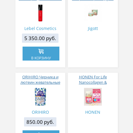
мл
Rose Flower Energizing
Cream 100 мл
Lebel Cosmetics
Jigott
5 350.00 руб.
В КОРЗИНУ
ORIHIRO Черника и
HONEN For Life
лютеин жевательные
Nanocollagen &
витамины для глаз со
Hyaluronic Acid Нано
вкусом черники № 120
коллаген и
гиалуроновая кислота
120 капсул
ORIHIRO
HONEN
850.00 руб.