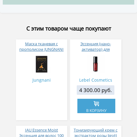
С этим товаром чаще покупают
Маска тканевая с
Эссенция (нано-
прополисом JUNGNANI
активатор) для
JNN-II URBAN DAILY
восстановления волос
ROUTINE PROPOLIS
Pure Booster
MASK 27 мл
Jungnani
Lebel Cosmetics
4 300.00 руб.
В КОРЗИНУ
IAU Essence Moist
Тонизирующий крем с
Эссенция для волос 100
экстрактом розы Jigott