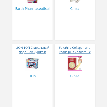
с ягодным вкусом 8 гр
31 стик
Earth Pharmaceutical
Ginza
LION ТОП Стиральный
Fukahire Collagen and
порошок Сушка в
Pearls plus коллаген с
помещении коробка 900
жемчужным порошком
гр
№ 30
LION
Ginza