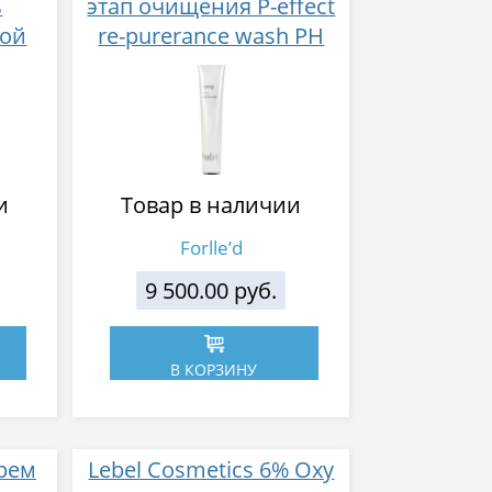
ь
этап очищения P-effect
хой
re-purerance wash РН
 мл
9.0-11.0
и
Товар в наличии
Forlle’d
9 500.00 руб.
В КОРЗИНУ
рем
Lebel Cosmetics 6% Oxy