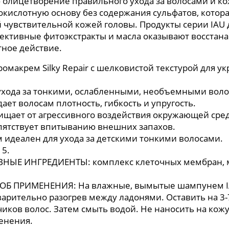
 олицетворение правильного ухода за волосами и 
кислотную основу без содержания сульфатов, котора
 чувствительной кожей головы. Продукты серии IAU д
ективные фитоэкстракты и масла оказывают восста
ное действие.
ромакрем Silky Repair с шелковистой текстурой для у
ухода за тонкими, ослабленными, необъемными воло
дает волосам плотность, гибкость и упругость.
ищает от агрессивного воздействия окружающей сре
пятствует впитыванию внешних запахов.
м идеален для ухода за детскими тонкими волосами.
15.
ВНЫЕ ИНГРЕДИЕНТЫ: комплекс клеточных мембран, м
ОБ ПРИМЕНЕНИЯ: На влажные, вымытые шампунем IA
арительно разогрев между ладонями. Оставить на 3-
чиков волос. Затем смыть водой. Не наносить на кож
енения.