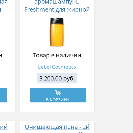
ная
аромашампунь
я
Freshment для жирной
кожи головы 200 мл
0 мл
и
Товар в наличии
Lebel Cosmetics
3 200.00 руб.
В КОРЗИНУ
щий
Очищающая пена - 2й