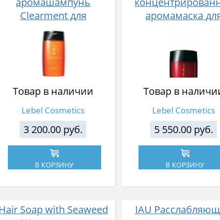
аромашампунь
концентрирован
Clearment для
аромамаска дл
нормальной кожи
интенсивного
головы 200 мл
восстановления 17
Товар в наличии
Товар в наличи
Lebel Cosmetics
Lebel Cosmetics
3 200.00 руб.
5 550.00 руб.
В КОРЗИНУ
В КОРЗИНУ
Hair Soap with Seaweed
IAU Расслабляю