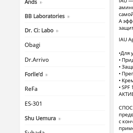
IAU —
Ands
амино
самой
BB Laboratories
А эфф
защит
Dr. Ci: Labo
IAU А
Obagi
•Для 
Dr.Arrivo
• При
• Защ
• Пре
Forlle’d
• Кре
• SPF 
ReFa
АКТИ
ES-301
СПОС
предв
Shu Uemura
с кон
прим
Suhada