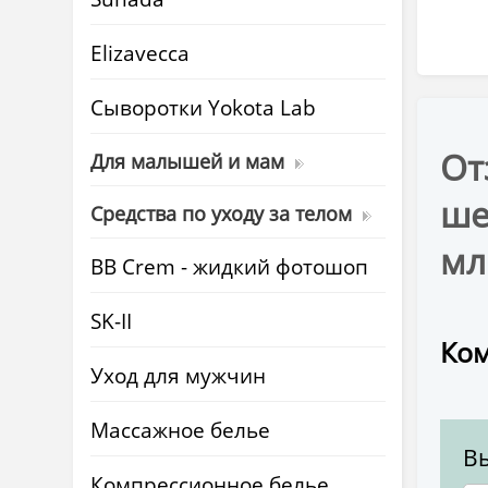
Elizavecca
Cыворотки Yokota Lab
От
Для малышей и мам
ше
Средства по уходу за телом
мл
BB Crem - жидкий фотошоп
SK-II
Ком
Уход для мужчин
Массажное белье
В
Компрессионное белье