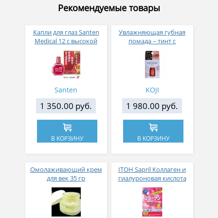
Рекомендуемые товары
Капли для глаз Santen
Увлажняющая губная
Medical 12 с высокой
помада – тинт с
концентрацией
аппликатором KOJI,
активных компонентов
Красно-оранжевый
12 мл
Santen
KOJI
1 350.00 руб.
1 980.00 руб.
В КОРЗИНУ
В КОРЗИНУ
Омолаживающий крем
ITOH Sapril Коллаген и
для век 35 гр
гиалуроновая кислота
со вкусом манго 30
стиков