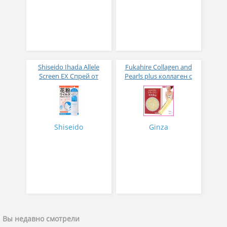
Shiseido Ihada Allele
Fukahire Collagen and
Screen EX Спрей от
Pearls plus коллаген с
вирусов и аллергий 50
жемчужным порошком
гр
№ 30
Shiseido
Ginza
Вы недавно смотрели