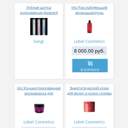
Зубная щетка
IAU Расслабляющий
королевская Apagard
аромашампунь
ионная 1 штука
Relaxment для сухой
кожи головы 600 мл
Sangi
Lebel Cosmetics
8 000.00 руб.
В КОРЗИНУ
IAU Концентрированная
Энергетический крем
аромамаска для
для волос и кожи головы
непослушных и
Energy Relaxing 360 г
вьющихся волос 170 мл
Lebel Cosmetics
Lebel Cosmetics