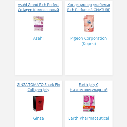
Asahi Grand Rich Perfect
Кондиционер для белья
Collagen Коллагеновый
Rich Perfume SIGNATURE
комплекс для женщин с
парфюмированный
плацентой и
супер-концентрат с
изофлавонами сои 228
ароматом Фиеста 1,6 л
гр
Asahi
Pigeon Corporation
(Корея)
GINZA TOMATO Shark Fin
Earth Jelly C
Collagen Jelly
Низкомолекулярный
Коллагеновое желе из
рыбный коллаген с
плавников голубой
витамином С и 5
акулы со вкусом манго
активных компонентов
№ 14
с ягодным вкусом 8 гр
31 стик
Ginza
Earth Pharmaceutical