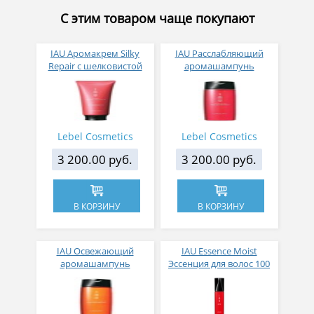
С этим товаром чаще покупают
IAU Аромакрем Silky
IAU Расслабляющий
Repair с шелковистой
аромашампунь
текстурой для
Relaxment для сухой
укрепления волос 200
кожи головы 200 мл
мл
Lebel Cosmetics
Lebel Cosmetics
3 200.00 руб.
3 200.00 руб.
В КОРЗИНУ
В КОРЗИНУ
IAU Освежающий
IAU Essence Moist
аромашампунь
Эссенция для волос 100
Clearment для
мл
нормальной кожи
головы 200 мл