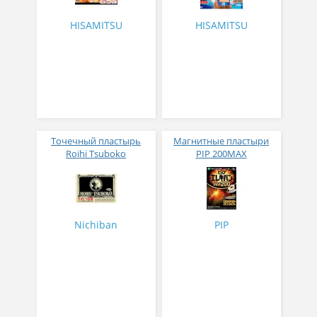
согревающим эффектом
№16
HISAMITSU
HISAMITSU
Точечный пластырь
Магнитные пластыри
Roihi Tsuboko
PIP 200MAX
согревающий с
противовоспалительным
и обезболивающим
эффектом № 156
Nichiban
PIP