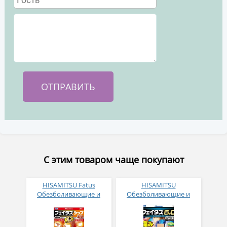
С этим товаром чаще покупают
HISAMITSU Fatus
HISAMITSU
Обезболивающие и
Обезболивающие и
противовоспалительные
противовоспалительные
пластыри длительного
пластыри длительного
действия с
действия 14 шт