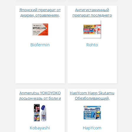
Японский препарат от
Антигистаминный
диареи, отравлениях,
препарат последнего
спазмах и болях в
поколения ROHTO
желудочно-кишечном
ALGAARD RHINITIS ORAL
тракте с
MEDICINE Z II № 10
молочнокислыми
бактериями 12 стиков
Biofermin
Rohto
Anmerutsu YOKOYOKO
HapYcom Happ Skutamu
лосьон-мазь от боли и
Обезболивающий,
воспаления 110 мл
противовоспалительный
пластырь с настойкой
арники и охлаждающим
эффектом 10 см × 7 см 12
штук
Kobayashi
HapYcom