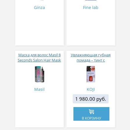
Ginza
Fine lab
Маска для волос Masil 8
Увлажняющая губная
Seconds Salon Hair Mask
помада – тинт с
200 мл
аппликатором KOJI,
Красно-оранжевый
Masil
KOJI
1 980.00 руб.
В КОРЗИНУ