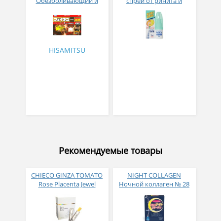
Обезболивающий и
спрей от ринита и
противовоспалительный
аллергического
пластырь с
насморка 30 мл
согревающим эффектом
большого размера № 7
HISAMITSU
Рекомендуемые товары
CHIECO GINZA TOMATO
NIGHT COLLAGEN
Rose Placenta Jewel
Ночной коллаген № 28
Экстракт плаценты розы
в желе № 30