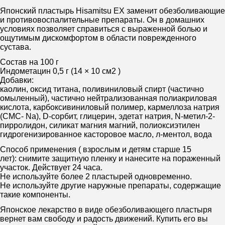
Японский пластырь Hisamitsu EX заменит обезболивающие
и противовоспалительные препараты. Он в домашних
условиях позволяет справиться с выраженной болью и
ощутимым дискомфортом в области поврежденного
сустава.
Состав на 100 г
Индометацин 0,5 г (14 × 10 см2 )
Добавки:
каолин, оксид титана, поливиниловый спирт (частично
омыленный), частично нейтрализованная полиакриловая
кислота, карбоксивиниловый полимер, кармеллоза натрия
(CMC- Na), D-сорбит, глицерин, эдетат натрия, N-метил-2-
пирролидон, силикат магния магний, полиоксиэтилен
гидрогенизированное касторовое масло, л-ментол, вода
Способ применения ( взрослым и детям старше 15
лет): снимите защитную пленку и нанесите на пораженный
участок. Действует 24 часа.
Не используйте более 2 пластырей одновременно.
Не используйте другие наружные препараты, содержащие
такие компоненты.
Японское лекарство в виде обезболивающего пластыря
вернет вам свободу и радость движений. Купить его вы