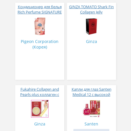
Кондиционер для белья
GINZA TOMATO Shark Fin
Rich Perfume SIGNATURE
Collagen Jelly
парфюмированный
Коллагеновое желе из
супер-концентрат с
плавников голубой
ароматом Фиеста 1,6 л
акулы со вкусом манго
№ 14
Pigeon Corporation
Ginza
(Корея)
Fukahire Collagen and
Капли для глаз Santen
Pearls plus коллаген с
Medical 12 с высокой
жемчужным порошком
концентрацией
№ 30
активных компонентов
12 мл
Ginza
Santen