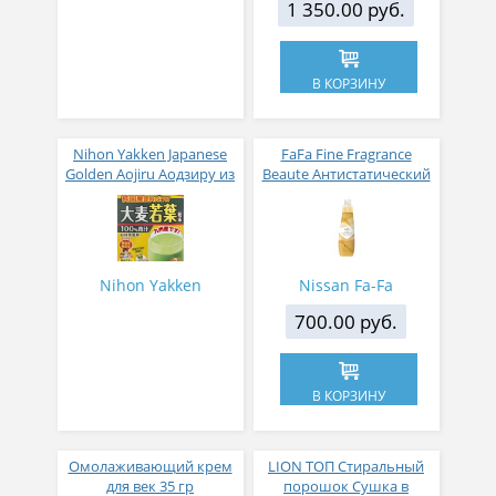
1 350.00 руб.
В КОРЗИНУ
Nihon Yakken Japanese
FaFa Fine Fragrance
Golden Aojiru Аодзиру из
Beaute Антистатический
листьев молодого
кондиционер для белья
ячменя
с ароматом цветов,
мускуса и сандалового
дерева 600 мл
Nihon Yakken
Nissan Fa-Fa
700.00 руб.
В КОРЗИНУ
Омолаживающий крем
LION ТОП Стиральный
для век 35 гр
порошок Сушка в