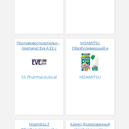
Противовосполительный
HISAMITSU
препарат Eve A EX с
Обезболивающий и
усиленным
противовоспалительный
обезболивающим
лосьон длительного
эффектом № 20
действия
SS Pharmaceutical
HISAMITSU
Hisamitsu Z
Kaigen Дозированный