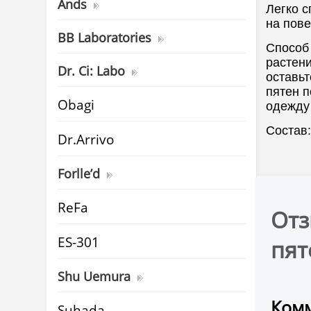
Ands
Легко с
на пове
BB Laboratories
Способ
растени
Dr. Ci: Labo
оставьт
пятен п
Obagi
одежду
Состав
Dr.Arrivo
Forlle’d
ReFa
Отз
ES-301
пят
Shu Uemura
Комм
Suhada