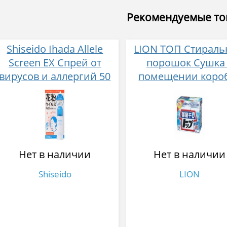
Рекомендуемые т
Shiseido Ihada Allele
LION ТОП Стирал
Screen EX Спрей от
порошок Сушка
вирусов и аллергий 50
помещении коро
гр
900 гр
Нет в наличии
Нет в наличии
Shiseido
LION