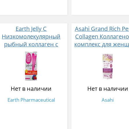
Earth Jelly C
Asahi Grand Rich Pe
Низкомолекулярный
Collagen Коллаген
рыбный коллаген с
комплекс для женщ
витамином С и 5
плацентой и
активных компонентов
изофлавонами сои
с ягодным вкусом 8 гр
гр
31 стик
Нет в наличии
Нет в наличии
Earth Pharmaceutical
Asahi