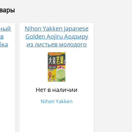
овары
ьный
Nihon Yakken Japanese
 в
Golden Aojiru Аодзиру
бка
из листьев молодого
ячменя
Нет в наличии
Nihon Yakken