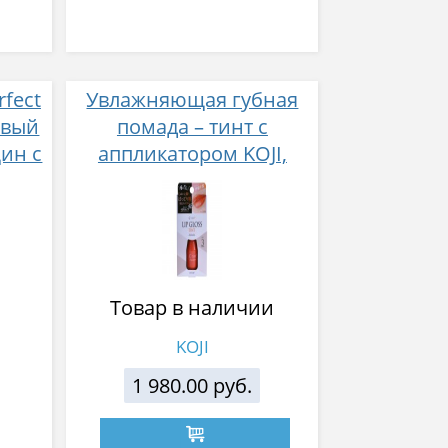
rfect
Увлажняющая губная
овый
помада – тинт с
ин с
аппликатором KOJI,
Красно-оранжевый
 228
Товар в наличии
KOJI
1 980.00 руб.