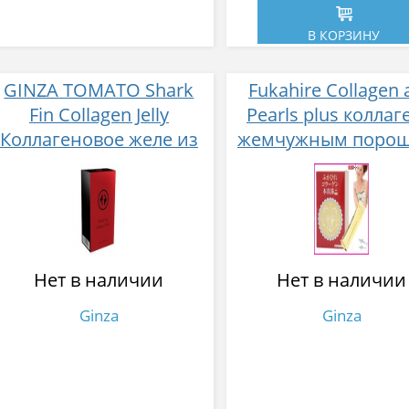
В КОРЗИНУ
GINZA TOMATO Shark
Fukahire Collagen 
Fin Collagen Jelly
Pearls plus коллаг
Коллагеновое желе из
жемчужным поро
плавников голубой
№ 30
акулы со вкусом манго
№ 14
Нет в наличии
Нет в наличии
Ginza
Ginza