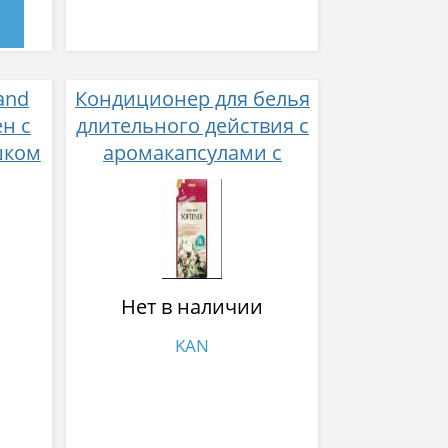
and
Кондиционер для белья
ен с
длительного действия с
шком
аромакапсулами с
экзотическим ароматом
500 мл
Нет в наличии
KAN