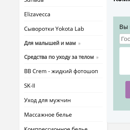
Elizavecca
Вы 
Cыворотки Yokota Lab
Для малышей и мам
Средства по уходу за телом
BB Crem - жидкий фотошоп
SK-II
Уход для мужчин
Массажное белье
Компрессионное белье