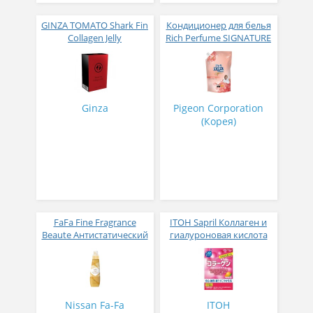
GINZA TOMATO Shark Fin
Кондиционер для белья
Collagen Jelly
Rich Perfume SIGNATURE
Коллагеновое желе из
парфюмированный
плавников голубой
супер-концентрат с
акулы со вкусом манго
ароматом Фиеста 1,6 л
№ 14
Ginza
Pigeon Corporation
(Корея)
FaFa Fine Fragrance
ITOH Sapril Коллаген и
Beaute Антистатический
гиалуроновая кислота
кондиционер для белья
со вкусом манго 30
с ароматом цветов,
стиков
мускуса и сандалового
дерева 600 мл
Nissan Fa-Fa
ITOH