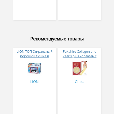
Рекомендуемые товары
LION ТОП Стиральный
Fukahire Collagen and
порошок Сушка в
Pearls plus коллаген с
помещении коробка 900
жемчужным порошком
гр
№ 30
LION
Ginza