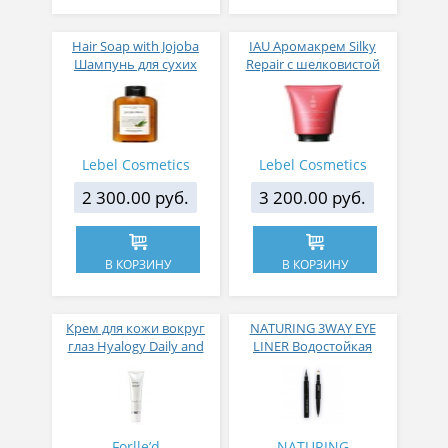
Hair Soap with Jojoba
IAU Аромакрем Silky
Шампунь для сухих
Repair с шелковистой
волос жожоба 240 мл
текстурой для
укрепления волос 200
мл
Lebel Cosmetics
Lebel Cosmetics
2 300.00 руб.
3 200.00 руб.
В КОРЗИНУ
В КОРЗИНУ
Крем для кожи вокруг
NATURING 3WAY EYE
глаз Hyalogy Daily and
LINER Водостойкая
Nightly Cream for Eyes РН
подводка для глаз 3 в 1
5.7-6.7
(жидкая подводка +тени
+ карандаш) тон 02
Forlle’d
NATURING