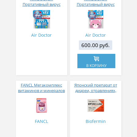
Портативный вирус
Портативный вирус
блокер с рисунком
блокер с клипсой
автобус для детей с
медведь
клипсой
Air Doctor
Air Doctor
600.00 руб.
В КОРЗИНУ
FANCL Мегакомплекс
Японский препарат от
витаминов и минералов
диареи, отравлениях,
для женщин старше с 40
спазмах и болях в
лет 30 пакетиков
желудочно-кишечном
тракте с
молочнокислыми
бактериями 12 стиков
FANCL
Biofermin