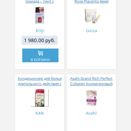
помада – тинт с
Rose Placenta Jewel
аппликатором KOJI,
Экстракт плаценты розы
Красно-оранжевый
в желе № 30
KOJI
Ginza
1 980.00 руб.
В КОРЗИНУ
Кондиционер для белья
Asahi Grand Rich Perfect
длительного действия с
Collagen Коллагеновый
аромакапсулами с
комплекс для женщин с
экзотическим ароматом
плацентой и
500 мл
изофлавонами сои 228
гр
KAN
Asahi