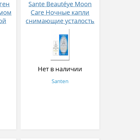
ген
Sante Beautéye Moon
имом
Care Ночные капли
ой
снимающие усталость
ином
12 мл
Нет в наличии
Santen