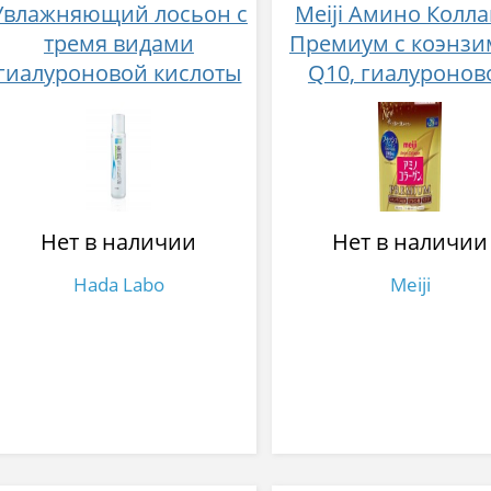
Увлажняющий лосьон c
Meiji Амино Колла
тремя видами
Премиум с коэнз
гиалуроновой кислоты
Q10, гиалуронов
Hada Labo 170 мл
кислотой и аргин
196 г
Нет в наличии
Нет в наличии
Hada Labo
Meiji