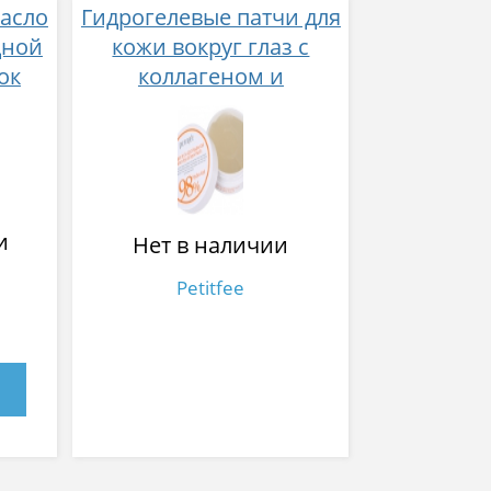
асло
Гидрогелевые патчи для
дной
кожи вокруг глаз с
ок
коллагеном и
коэнзимом Q10
и
Нет в наличии
Petitfee