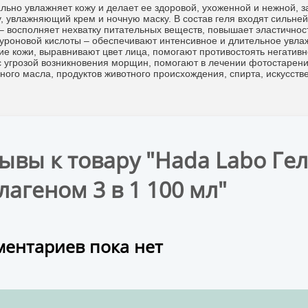
льно увлажняет кожу и делает ее здоровой, ухоженной и нежной, 
у, увлажняющий крем и ночную маску. В состав геля входят силь
 – восполняет нехватку питательных веществ, повышает эластичнос
луроновой кислоты – обеспечивают интенсивное и длительное увл
ие кожи, выравнивают цвет лица, помогают противостоять негатив
с угрозой возникновения морщин, помогают в лечении фотостарения
ного масла, продуктов животного происхождения, спирта, искусств
ывы к товару "Hada Labo Гел
лагеном 3 в 1 100 мл"
ентариев пока нет