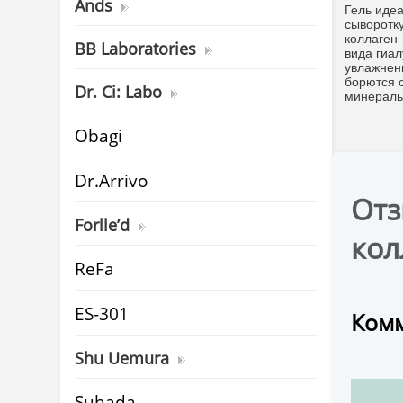
Ands
Гель идеа
сыворотк
коллаген
BB Laboratories
вида гиа
увлажнен
борются 
Dr. Ci: Labo
минераль
Obagi
Dr.Arrivo
Отз
Forlle’d
кол
ReFa
ES-301
Комм
Shu Uemura
Suhada