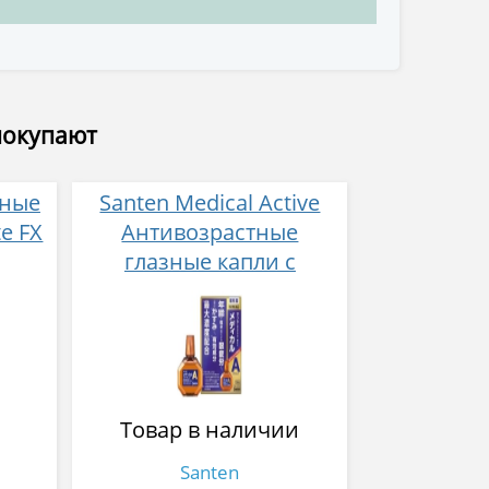
покупают
нные
Santen Medical Active
e FX
Антивозрастные
глазные капли с
провитамином А 12 мл
Товар в наличии
Santen