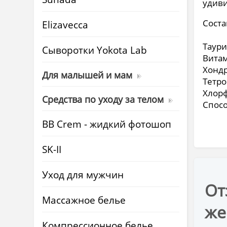
удив
Соста
Elizavecca
Таури
Cыворотки Yokota Lab
Витам
Хондр
Для малышей и мам
Тетро
Хлорф
Средства по уходу за телом
Спосо
BB Crem - жидкий фотошоп
SK-II
Уход для мужчин
От
Массажное белье
же
Компрессионное белье