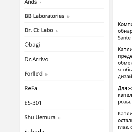
Ands
BB Laboratories
Компа
Dr. Ci: Labo
обнар
Sante
Obagi
Капли
преде
Dr.Arrivo
обмен
чтобы
Forlle’d
дизай
ReFa
Для ж
капел
розы.
ES-301
Капли
Shu Uemura
остал
глаз,
Suhada