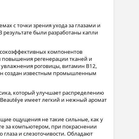
ах с точки зрения ухода за глазами и
 В результате были разработаны капли
высокоэффективных компонентов
я повышения регенерации тканей и
и увлажнения роговицы, витамин B12,
акон создан известным промышленным
сика, который улучшает распределению
e Beautéye имеет легкий и нежный аромат
ющие ощущения не такие сильные, как у
оте за компьютером, при покраснении
о глаза и слезоточивости. Обладают