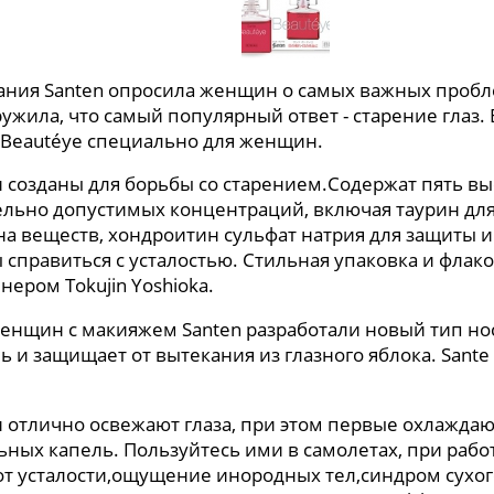
ния Santen опросила женщин о самых важных проблем
ужила, что самый популярный ответ - старение глаз.
 Beautéye специально для женщин.
 созданы для борьбы со старением.Содержат пять 
льно допустимых концентраций, включая таурин дл
а веществ, хондроитин сульфат натрия для защиты 
 справиться с усталостью. Стильная упаковка и фл
нером Tokujin Yoshioka.
енщин с макияжем Santen разработали новый тип но
ь и защищает от вытекания из глазного яблока. Sant
 отлично освежают глаза, при этом первые охлажда
ьных капель. Пользуйтесь ими в самолетах, при раб
 от усталости,ощущение инородных тел,синдром сухог