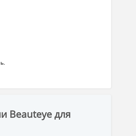
ь.
и Beauteye для