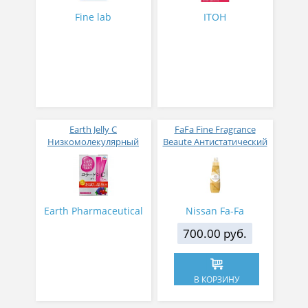
Fine lab
ITOH
Earth Jelly C
FaFa Fine Fragrance
Низкомолекулярный
Beaute Антистатический
рыбный коллаген с
кондиционер для белья
витамином С и 5
с ароматом цветов,
активных компонентов
мускуса и сандалового
с ягодным вкусом 8 гр
дерева 600 мл
31 стик
Earth Pharmaceutical
Nissan Fa-Fa
700.00 руб.
В КОРЗИНУ