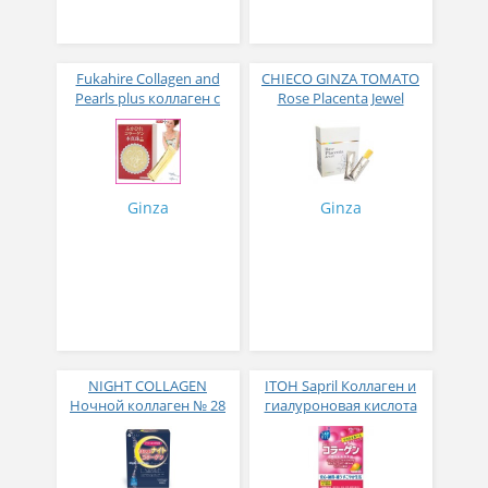
Fukahire Collagen and
CHIECO GINZA TOMATO
Pearls plus коллаген с
Rose Placenta Jewel
жемчужным порошком
Экстракт плаценты розы
№ 30
в желе № 30
Ginza
Ginza
NIGHT COLLAGEN
ITOH Sapril Коллаген и
Ночной коллаген № 28
гиалуроновая кислота
со вкусом манго 30
стиков