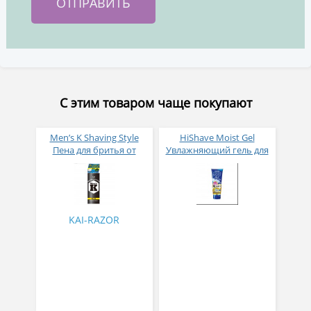
С этим товаром чаще покупают
Men’s K Shaving Style
HiShave Moist Gel
Пена для бритья от
Увлажняющий гель для
порезов с протеинами
бритья с гиалуроновой
шёлка и алоэ 220 г
кислотой Q10 и
витамином А морской
аромат 230 г
KAI-RAZOR