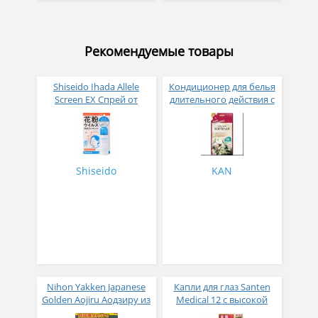
Рекомендуемые товары
Shiseido Ihada Allele
Кондиционер для белья
Screen EX Спрей от
длительного действия с
вирусов и аллергий 50
аромакапсулами с
гр
экзотическим ароматом
500 мл
Shiseido
KAN
Nihon Yakken Japanese
Капли для глаз Santen
Golden Aojiru Аодзиру из
Medical 12 с высокой
листьев молодого
концентрацией