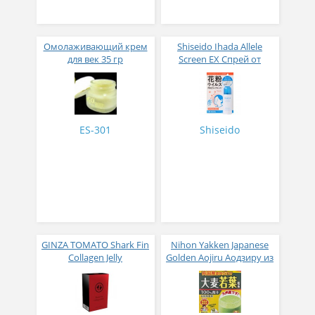
Омолаживающий крем
Shiseido Ihada Allele
для век 35 гр
Screen EX Спрей от
вирусов и аллергий 50
гр
ES-301
Shiseido
GINZA TOMATO Shark Fin
Nihon Yakken Japanese
Collagen Jelly
Golden Aojiru Аодзиру из
Коллагеновое желе из
листьев молодого
плавников голубой
ячменя
акулы со вкусом манго
№ 14