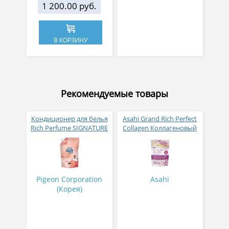
1 200.00 руб.
В КОРЗИНУ
Рекомендуемые товары
Кондиционер для белья
Asahi Grand Rich Perfect
Rich Perfume SIGNATURE
Collagen Коллагеновый
парфюмированный
комплекс для женщин с
супер-концентрат с
плацентой и
ароматом Фиеста 1,6 л
изофлавонами сои 228
гр
Pigeon Corporation
Asahi
(Корея)