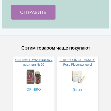
С этим товаром чаще покупают
ORIHIRO Натто Киназа и
CHIECO GINZA TOMATO
лецитин № 60
Rose Placenta Jewel
Экстракт плаценты розы
в желе № 30
ORIHIRO
Ginza