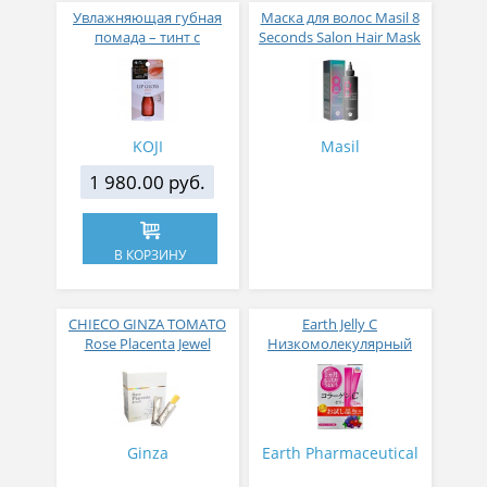
Увлажняющая губная
Маска для волос Masil 8
помада – тинт с
Seconds Salon Hair Mask
аппликатором KOJI,
200 мл
Красно-оранжевый
KOJI
Masil
1 980.00 руб.
В КОРЗИНУ
CHIECO GINZA TOMATO
Earth Jelly C
Rose Placenta Jewel
Низкомолекулярный
Экстракт плаценты розы
рыбный коллаген с
в желе № 30
витамином С и 5
активных компонентов
с ягодным вкусом 8 гр
31 стик
Ginza
Earth Pharmaceutical