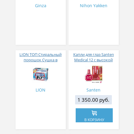
Ginza
Nihon Yakken
LION ТОП Стиральный
Капли для глаз Santen
порошок Сушка в
Medical 12 с высокой
помещении коробка 900
концентрацией
гр
активных компонентов
12 мл
LION
Santen
1 350.00 руб.
В КОРЗИНУ