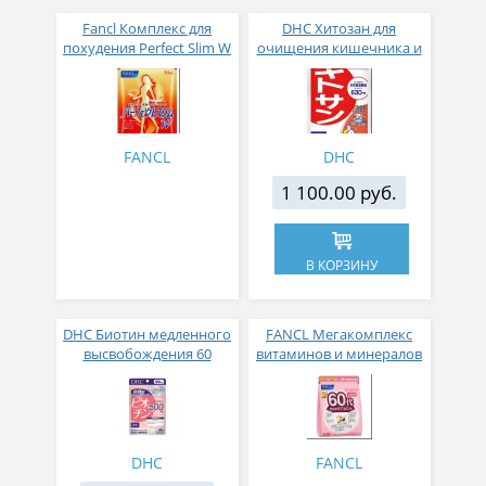
Fancl Комплекс для
DHC Хитозан для
похудения Perfect Slim W
очищения кишечника и
для нормализации
легкого похудения 90
обмена веществ № 90
таблеток
FANCL
DHC
1 100.00 руб.
В КОРЗИНУ
DHC Биотин медленного
FANCL Мегакомплекс
высвобождения 60
витаминов и минералов
таблеток
для женщин c 60 лет 30
пакетиков
DHC
FANCL