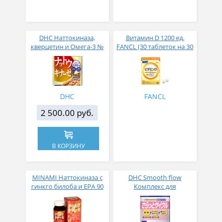
DHC Наттокиназа,
Витамин D 1200 ед.
кверцетин и Омега-3 №
FANCL (30 таблеток на 30
30
дней)
DHC
FANCL
2 500.00 руб.
В КОРЗИНУ
MINAMI Наттокиназа с
DHC Smooth flow
гинкго билоба и EPA 90
Комплекс для
капсул на 30 дней
восстановления
приема
организма с
наттокиназой,