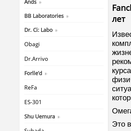
Ands
Fanc
BB Laboratories
лет
Dr. Ci: Labo
Изве
комп
Obagi
жизн
Dr.Arrivo
реко
курс
Forlle’d
физи
ReFa
ситуа
котор
ES-301
Омег
Shu Uemura
Это 
Suhada