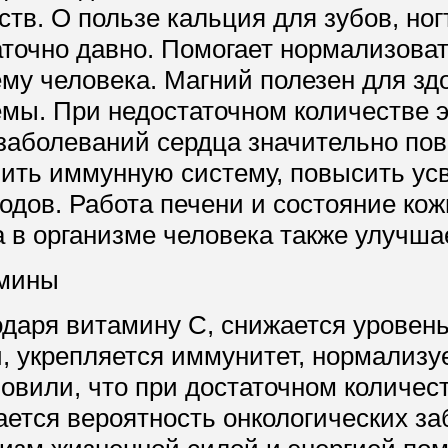
тв. О пользе кальция для зубов, ног
аточно давно. Помогает нормализова
му человека. Магний полезен для зд
мы. При недостаточном количестве э
 заболеваний сердца значительно по
пить иммунную систему, повысить усв
одов. Работа печени и состояние ко
 в организме человека также улучша
мины
одаря витамину С, снижается уровень
и, укрепляется иммунитет, нормализу
новили, что при достаточном количес
ается вероятность онкологических з