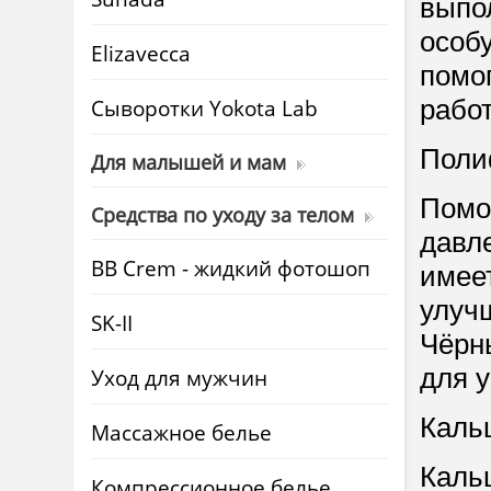
выпо
особ
Elizavecca
помог
Cыворотки Yokota Lab
работ
Поли
Для малышей и мам
Помо
Средства по уходу за телом
давл
BB Crem - жидкий фотошоп
имее
улуч
SK-II
Чёрн
для 
Уход для мужчин
Кальц
Массажное белье
Каль
Компрессионное белье