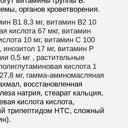
огут витамины группы В.
емы, органов кроветворения.
мин B1 8,3 мг, витамин B2 10
вая кислота 67 мкг, витамин
кислота 10 мг, витамин С 100
г, инозитол 17 мг, витамин Р
ии 0,5 мг , растительные
полиглутаминовая кислота 1
и 27,8 мг, гамма-аминомасляная
ахмал, восстановленная
леза натрия, стеарат кальция,
евая кислота кислота,
тый трипептидом HTC, сложный
н).