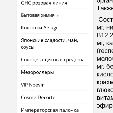
орга
GHC розовая линия
Такж
Бытовая химия
Соста
мг, н
Колготки Atsugi
B12 2
Японские сладости, чай,
мг, к
соусы
(гесп
моло
Солнцезащитные средства
мг, б
Мезороллеры
кисло
крахм
VIP Noevir
глюко
Cosme Decorte
вита
эфир
Императорская палочка