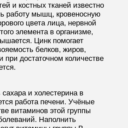
тей и костных тканей известно
ть работу мышц, кровеносную
орового цвета лица, нервной
того элемента в организме,
вышается. Цинк помогает
ояемость белков, жиров,
жи при достаточном количестве
ется.
 сахара и холестерина в
ется работа печени. Учёные
тве витаминов этой группы
аболеваний. Наполнить