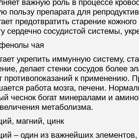
лняет важную роль в процессе кров
ую пользу препарата для репродукти
ает предотвратить старение кожного
у сердечно сосудистой системы, укре
фенолы чая
гает укрепить иммунную систему, ст
ение, делает стенки сосудов более э
т противопоказаний к применению. П
шается работа мозга, печени. Нормал
ый чеснок богат минералами и амин
увеличения метаболизма.
ий, магний, цинк
ций – один из важнейших элементов,