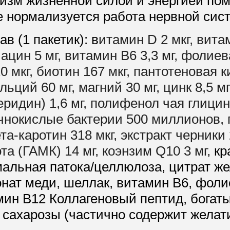
низм жизненной силой и энергией пом
е нормализуется работа нервной сист
в (1 пакетик): в
итамин D 2 мкг, вита
иацин 5 мг, витамин B6 3,3 мг, фолие
0 мкг, биотин 167 мкг, пантотеновая 
альций 60 мг, магний 30 мг, цинк 8,5 м
еридин) 1,6 мг, полифенол чая глицин
чнокислые бактерии 500 миллионов, 
ета-каротин 318 мкг, экстракт черник
та (ГАМК) 14 мг, коэнзим Q10 3 мг,
кр
альная патока/целлюлоза, цитрат же
нат меди, шеллак, витамин B6, фоли
мин B12 Коллагеновый пептид, бога
 сахарозы (частично содержит желати