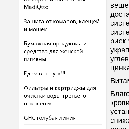
вещес
MediQtto
дост
Защита от комаров, клещей
систе
и мошек
систе
риск
Бумажная продукция и
укре
средства для женской
углев
гигиены
цинка
Едем в отпуск!!!
Вита
Фильтры и картриджы для
Благ
очистки воды третьего
кров
поколения
уста
GHC голубая линия
сниж