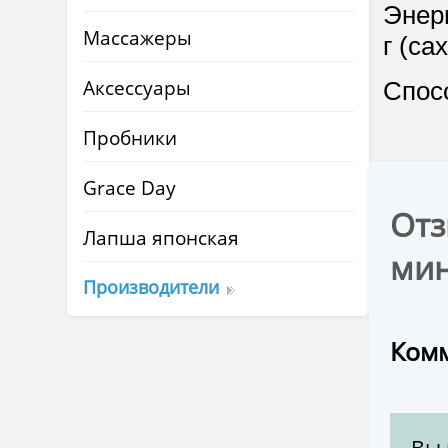
Энерг
Массажеры
г (са
Аксессуары
Спосо
Пробники
Grace Day
Отз
Лапша японская
мин
Производители
Комм