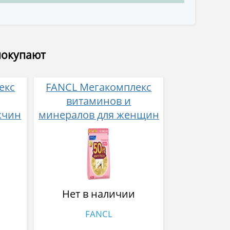
покупают
екс
FANCL Мегакомплекс
витаминов и
жчин
минералов для женщин
ков
с 50 лет 30 пакетиков
Нет в наличии
FANCL