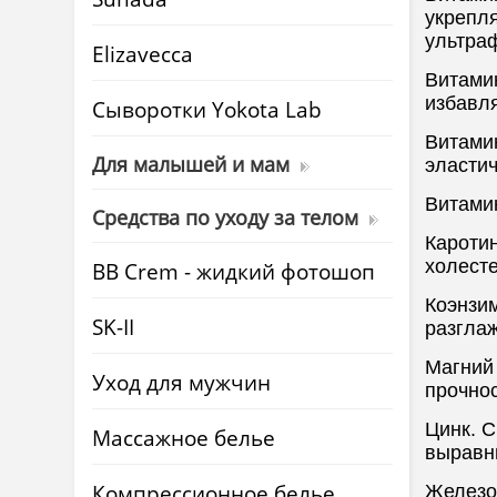
укрепл
ультра
Elizavecca
Витами
избавля
Cыворотки Yokota Lab
Витами
Для малышей и мам
эластич
Витами
Средства по уходу за телом
Кароти
холесте
BB Crem - жидкий фотошоп
Коэнзим
SK-II
разгла
Магний
Уход для мужчин
прочнос
Цинк. С
Массажное белье
выравни
Компрессионное белье
Железо.