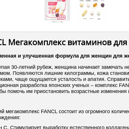
L Мегакомплекс витаминов для 
енная и улучшенная формула для женщин для же
упая 30-летний рубеж, женщина начинает замечать н
змом. Появляются лишние килограммы, кожа станови
ками, чаще ощущается усталость и апатия. Справит
ционная разработка японских ученых – комплекс FA
обы помочь им приостановить возрастные изменения 
ий мегакомплекс FANCL состоит из огромного количе
ождения:
 C. Стимулирует выработку естественного коллагена