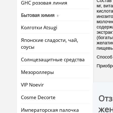
Состав 
GHC розовая линия
мг, вит
кислота
Бытовая химия
инозито
молочно
Колготки Atsugi
содержа
экстрак
(богаты
Японские сладости, чай,
желатин
соусы
пищевые
Способ 
Солнцезащитные средства
Приобр
Мезороллеры
VIP Noevir
Отз
Cosme Decorte
жен
Императорская палочка