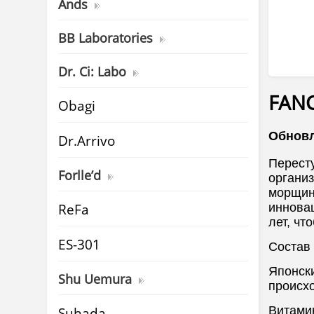
Ands
BB Laboratories
Dr. Ci: Labo
FANC
Obagi
Обновл
Dr.Arrivo
Перест
Forlle’d
органи
морщин
ReFa
иннова
лет, чт
ES-301
Состав
Японск
Shu Uemura
происх
Витамин
Suhada