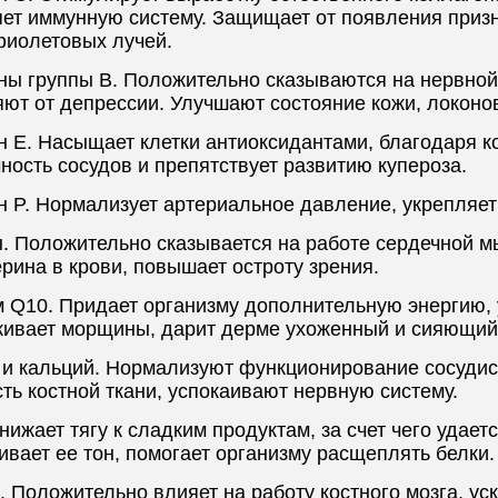
яет иммунную систему. Защищает от появления приз
фиолетовых лучей.
ны группы B. Положительно сказываются на нервной 
ют от депрессии. Улучшают состояние кожи, локонов
н E. Насыщает клетки антиоксидантами, благодаря 
ность сосудов и препятствует развитию купероза.
н P. Нормализует артериальное давление, укрепляет
н. Положительно сказывается на работе сердечной 
рина в крови, повышает остроту зрения.
 Q10. Придает организму дополнительную энергию, 
живает морщины, дарит дерме ухоженный и сияющий
 и кальций. Нормализуют функционирование сосудис
ть костной ткани, успокаивают нервную систему.
нижает тягу к сладким продуктам, за счет чего удает
вает ее тон, помогает организму расщеплять белки.
 Положительно влияет на работу костного мозга, ус