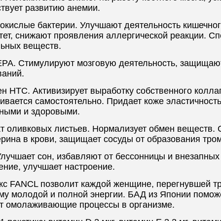
ствует развитию анемии.
окислые бактерии. Улучшают деятельность кишечног
тет, снижают проявления аллергической реакции. С
льных веществ.
EPA. Стимулируют мозговую деятельность, защищаю
ваний.
н HTC. Активизирует выработку собственного колла
вается самостоятельно. Придает коже эластичность 
ными и здоровыми.
кт оливковых листьев. Нормализует обмен веществ.
рина в крови, защищает сосуды от образования тро
Улучшает сон, избавляют от бессонницы и внезапны
ение, улучшает настроение.
кс FANCL позволит каждой женщине, перегнувшей три
у молодой и полной энергии. БАД из Японии поможет
ит омолаживающие процессы в организме.