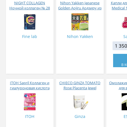
NIGHT COLLAGEN
Nihon Yakken Japanese
Капли дл
Ночной коллаген № 28
Golden Aojiru Аодзиру из
Medical 
листьев молодого
конце
ячменя
активных
Fine lab
Nihon Yakken
S
1 350
В 
ITOH Sapril Коллаген и
CHIECO GINZA TOMATO
Омолажи
гиалуроновая кислота
Rose Placenta Jewel
для 
со вкусом манго 30
Экстракт плаценты розы
стиков
в желе № 30
ITOH
Ginza
E