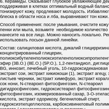
6. Керамиды. Оказывают глубокое увлажняющее дей
поддерживая в клетках оптимальный водный баланс
тонизируют кожу, продлевают молодость. Избавляют
блеска в области носа и лба, выравнивают тон кожи.
Способ применения: после умывания, очистите кож
пенки или мыла, возьмите необходимое количество
нанесите на все лицо. Можно наносить локально. Р
использовать лосьон данной линейки.
Состав: салициловая кислота, дикалий глицирризина
концентрированный глицерин,
полиоксибутиленполиоксиэтиленполиоксипропилен
эфир (3B.O.) (8E.O.) (5P.O.), 1,2-пентандиол, диглиц
BG, иннозит, лечебный уголь, 10-гидроксидекановая
экстракт сои, экстракт хикиокоши (1), экстракт агецу, 
листьев черники, экстракт химефуро, экстракт корал
сок нони, N-стеароил фитосфингозин, N-стеароил
дигидросфингозин, гидроксистеарил фитосфингозин
фитосфингозин, изомеризованный сахар, 3-O-этила
кислота, экстракт одорикозу, бегениловый спирт,
гидроксиэтилцеллюлоза, карбоксивиниловый полим