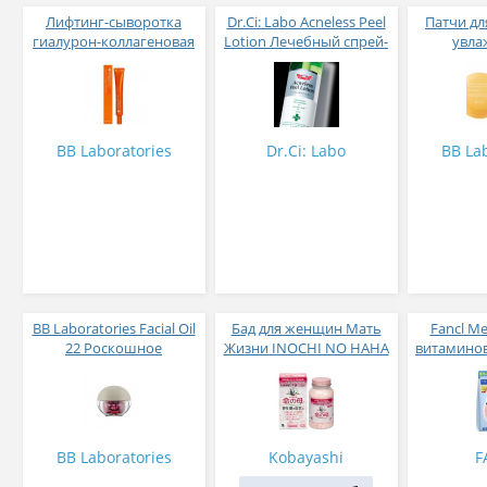
Лифтинг-сыворотка
Dr.Ci: Labo Acneless Peel
Патчи дл
гиалурон-коллагеновая
Lotion Лечебный спрей-
увла
с пептидами BB
лосьон пилинг для лица
кине
Laboratories Hyalurone
и тела от акне с
Laborato
Collagen Lift Serum 35 г
освежающим
Moisture 
эвкалиптовым
6
ароматом 200 мл
BB Laboratories
Dr.Ci: Labo
BB Lab
BB Laboratories Facial Oil
Бад для женщин Мать
Fancl М
22 Роскошное
Жизни INOCHI NO HAHA
витаминов
увлажняющее
для мужчи
капсульное масло № 30
пак
BB Laboratories
Kobayashi
F