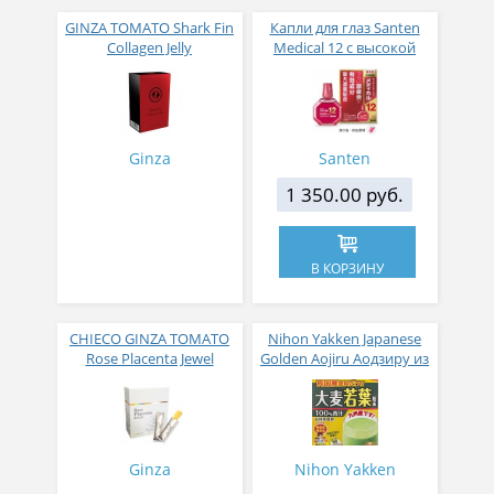
GINZA TOMATO Shark Fin
Капли для глаз Santen
Collagen Jelly
Medical 12 с высокой
Коллагеновое желе из
концентрацией
плавников голубой
активных компонентов
акулы со вкусом манго
12 мл
№ 14
Ginza
Santen
1 350.00 руб.
В КОРЗИНУ
CHIECO GINZA TOMATO
Nihon Yakken Japanese
Rose Placenta Jewel
Golden Aojiru Аодзиру из
Экстракт плаценты розы
листьев молодого
в желе № 30
ячменя
Ginza
Nihon Yakken