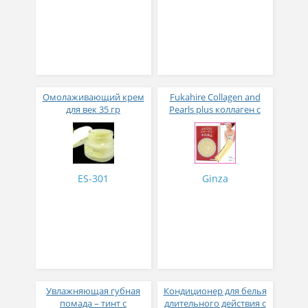
Омолаживающий крем
Fukahire Collagen and
для век 35 гр
Pearls plus коллаген с
жемчужным порошком
№ 30
ES-301
Ginza
Увлажняющая губная
Кондиционер для белья
помада – тинт с
длительного действия с