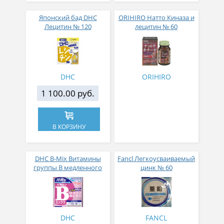
Японский бад DHC
ORIHIRO Натто Киназа и
Лецитин № 120
лецитин № 60
DHC
ORIHIRO
1 100.00 руб.
В КОРЗИНУ
DHC B-Mix Витамины
Fancl Легкоусваиваемый
группы B медленного
цинк № 60
высвобождения 60
таблеток
DHC
FANCL