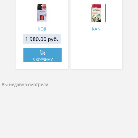
аппликатором KOJI,
аромакапсулами с
Красно-оранжевый
экзотическим ароматом
500 мл
KOJI
KAN
1 980.00 руб.
В КОРЗИНУ
Вы недавно смотрели