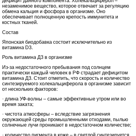
дефицит данного компонента. Холекальциферол –
незаменимое вещество, которое отвечает за регуляцию
обмена кальция и фосфора в организме. Оно
обеспечивает полноценную крепость иммунитета и
костных тканей.
Состав
Японская биодобавка состоит исключительно из
витамина D3.
Роль витамина Д3 в организме
Из-за недостаточного пребывания под солнцем
практически каждый человек в РФ страдает дефицитом
витамина Д3. Стоит отметить, что скорость и количество
синтезируемого холекальциферола в организме зависит
от нескольких факторов:
· длина УФ-волны – самые эффективные утром или во
время заката;
· чистота атмосферы – вследствие загрязнения
окружающей среды промышленными отходами, пылью
солнечные лучи проникают в недостаточном количестве;
· количество пигмента в коже – в светлой синтезируется