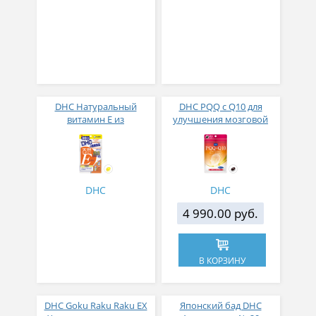
DHC Натуральный
DHC PQQ с Q10 для
витамин Е из
улучшения мозговой
высококачественного
активности и улучшения
подсолнечного масла №
памяти 30 капсул на 30
30
дней
DHC
DHC
4 990.00 руб.
В КОРЗИНУ
DHC Goku Raku Raku EX
Японский бад DHC