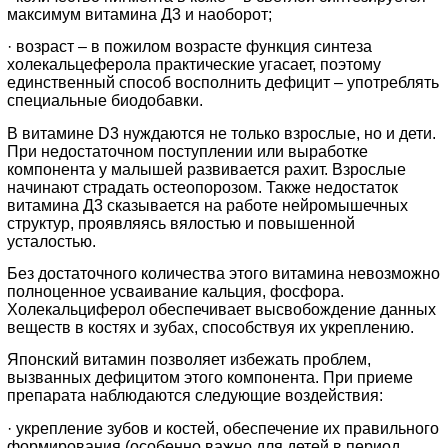
максимум витамина Д3 и наоборот;
· возраст – в пожилом возрасте функция синтеза
холекальцеферола практические угасает, поэтому
единственный способ восполнить дефицит – употреблять
специальные биодобавки.
В витамине D3 нуждаются не только взрослые, но и дети.
При недостаточном поступлении или выработке
компонента у малышей развивается рахит. Взрослые
начинают страдать остеопорозом. Также недостаток
витамина Д3 сказывается на работе нейромышечных
структур, проявляясь вялостью и повышенной
усталостью.
Без достаточного количества этого витамина невозможно
полноценное усваивание кальция, фосфора.
Холекальциферол обеспечивает высвобождение данных
веществ в костях и зубах, способствуя их укреплению.
Японский витамин позволяет избежать проблем,
вызванных дефицитом этого компонента. При приеме
препарата наблюдаются следующие воздействия:
· укрепление зубов и костей, обеспечение их правильного
формирования (особенно важно для детей в период