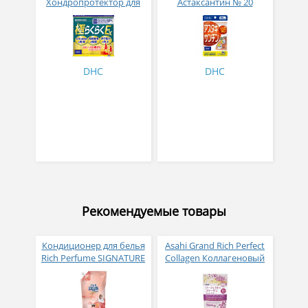
Хондропротектор для
Астаксантин № 20
суставов Движение в
радость 240 таблеток на
30 дней
DHC
DHC
Рекомендуемые товары
Кондиционер для белья
Asahi Grand Rich Perfect
Rich Perfume SIGNATURE
Collagen Коллагеновый
парфюмированный
комплекс для женщин с
супер-концентрат с
плацентой и
ароматом Фиеста 1,6 л
изофлавонами сои 228
гр