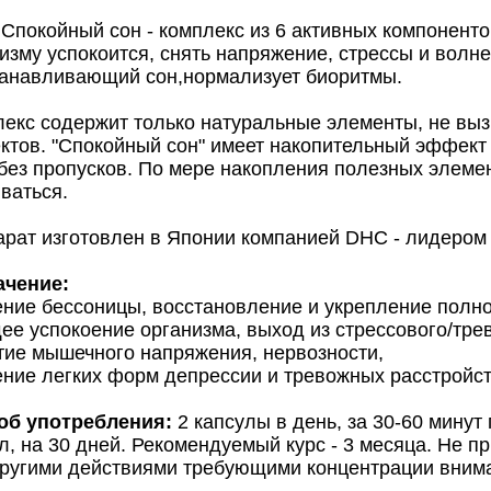
покойный сон - комплекс из 6 активных компоненто
изму успокоится, снять напряжение, стрессы и волнен
танавливающий сон,нормализует биоритмы.
екс содержит только натуральные элементы, не вы
тов. "Спокойный сон" имеет накопительный эффект 
без пропусков. По мере накопления полезных элемен
ливаться.
рат изготовлен в Японии компанией DHC - лидером
ачение:
ение бессоницы, восстановление и укрепление полн
ее успокоение организма, выход из стрессового/тре
тие мышечного напряжения, нервозности,
ение легких форм депрессии и тревожных расстройст
об употребления:
2 капсулы в день, за 30-60 минут
л, на 30 дней. Рекомендуемый курс - 3 месяца. Не 
другими действиями требующими концентрации вним