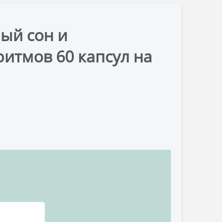
ый сон и
итмов 60 капсул на