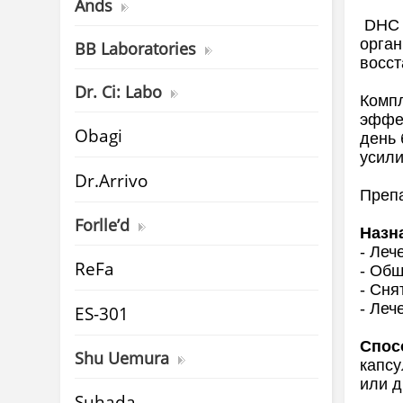
Ands
DHC С
орган
BB Laboratories
восс
Dr. Ci: Labo
Компл
эффек
Obagi
день 
уси
Dr.Arrivo
Препа
Forlle’d
Назн
- Леч
ReFa
- Общ
- Сня
- Леч
ES-301
Спос
Shu Uemura
капсу
или 
Suhada