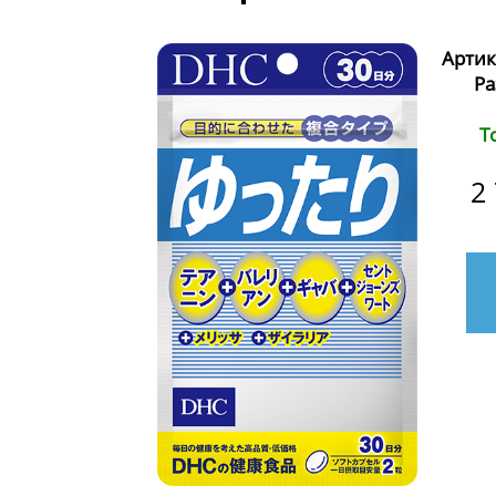
Артик
Ра
Т
2