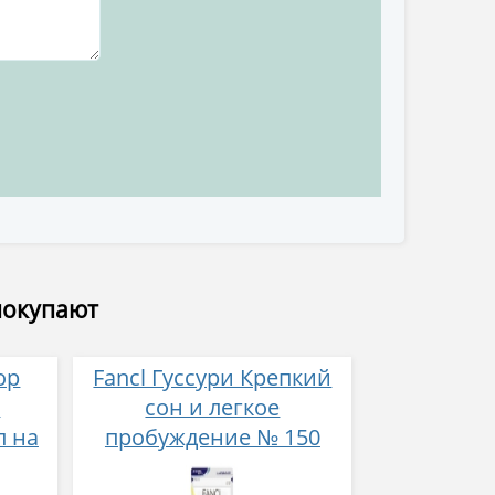
покупают
ор
Fancl Гуссури Крепкий
о
сон и легкое
л на
пробуждение № 150