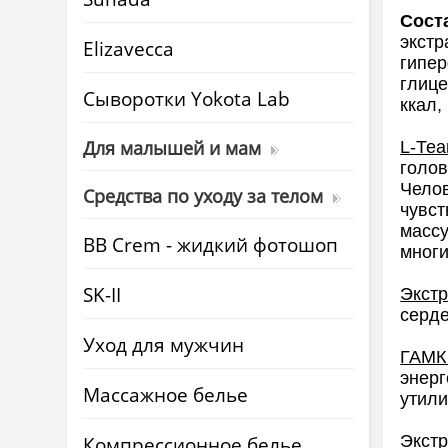
Сост
экстр
Elizavecca
гипер
глице
Cыворотки Yokota Lab
ккал,
Для малышей и мам
L-Теа
голов
Челов
Средства по уходу за телом
чувст
массу
BB Crem - жидкий фотошоп
многи
SK-II
Экстр
серде
Уход для мужчин
ГАМК
энерг
Массажное белье
утили
Экстр
Компрессионное белье