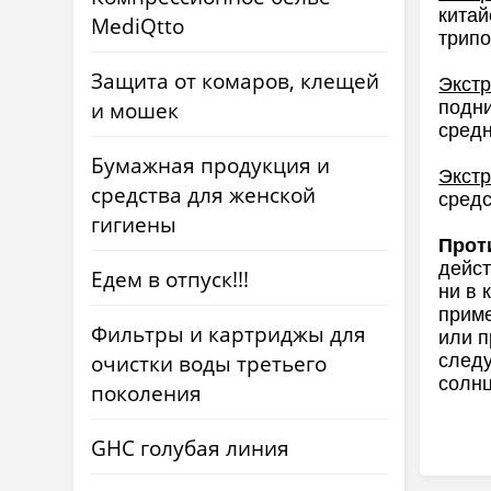
китай
MediQtto
трипо
Защита от комаров, клещей
Экстр
и мошек
подни
сред
Бумажная продукция и
Экст
средства для женской
сред
гигиены
Прот
дейст
Едем в отпуск!!!
ни в 
приме
Фильтры и картриджы для
или п
очистки воды третьего
следу
солнц
поколения
GHC голубая линия