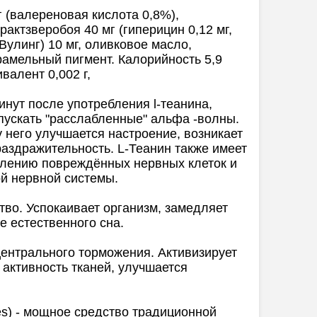
г (валереновая кислота 0,8%),
рактзверобоя 40 мг (гиперицин 0,12 мг,
 Вулинг) 10 мг, оливковое масло,
рамельный пигмент. Калорийность 5,9
ивалент 0,002 г,
инут после употребления l-теанина,
спускать "расслабленные" альфа -волны.
 него улучшается настроение, возникает
раздражительность. L-Теанин также имеет
влению повреждённых нервных клеток и
й нервной системы.
тво. Успокаивает организм, замедляет
е естественного сна.
ентрального торможения. Активизирует
активность тканей, улучшается
.
ipes) - мощное средство традиционной