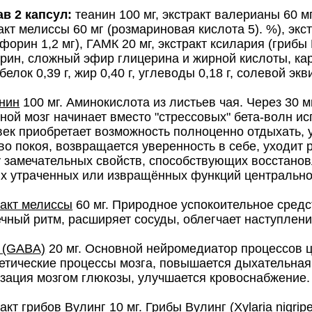
ав 2 капсул:
теанин 100 мг, экстракт валерианы 60 м
акт мелиссы 60 мг (розмариновая кислота 5). %), экст
форин 1,2 мг), ГАМК 20 мг, экстракт ксилария (грибы
рин, сложный эфир глицерина и жирной кислоты, ка
 белок 0,39 г, жир 0,40 г, углеводы 0,18 г, солевой экв
нин
100 мг. Аминокислота из листьев чая. Через 30 м
ной мозг начинает вместо "стрессовых" бета-волн и
ек приобретает возможность полноценно отдыхать, у
во покоя, возвращается уверенность в себе, уходит 
 замечательных свойств, способствующих восстано
х утраченных или извращённых функций центрально
акт мелиссы
60 мг. Природное успокоительное средс
чный ритм, расширяет сосуды, облегчает наступлени
 (GABA)
20 мг. Основной нейромедиатор процессов ц
етические процессы мозга, повышается дыхательная 
зация мозгом глюкозы, улучшается кровоснабжение
акт грибов Вулинг
10 мг. Грибы Вулинг (Xylaria nigr