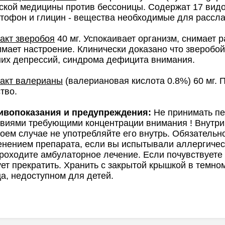
ской медицины против бессоницы. Содержат 17 видо
тофон и глицин - вещества необходимые для рассла
акт зверобоя
40 мг. Успокаивает организм, снимает р
мает настроение. Клинически доказано что зверобо
них депрессий, синдрома дефицита внимания.
ракт валерианы
(валериановая кислота 0.8%) 60 мг.
ство.
ивопоказания и предупреждения:
Не принимать п
виями требующими концентрации внимания ! Внутри
коем случае не употребляйте его внутрь. Обязательн
нением препарата, если вы испытывали аллергичес
роходите амбулаторное лечение. Если почувствуете
ет прекратить. Хранить с закрытой крышкой в темн
а, недоступном для детей.