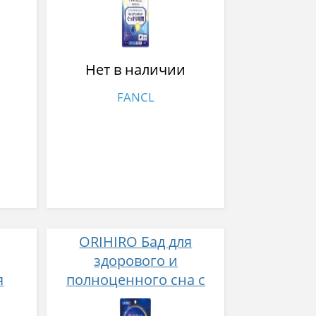
Нет в наличии
FANCL
ORIHIRO Бад для
здорового и
я
полноценного сна с
е
легким пробуждением