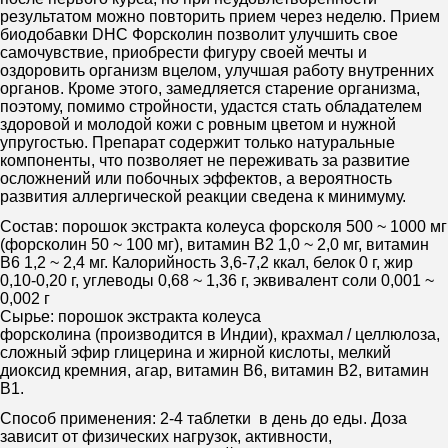
результатом можно повторить прием через неделю. Прием
биодобавки DHC Форсколин позволит улучшить свое
самочувствие, приобрести фигуру своей мечты и
оздоровить организм вцелом, улучшая работу внутренних
органов. Кроме этого, замедляется старение организма,
поэтому, помимо стройности, удастся стать обладателем
здоровой и молодой кожи с ровным цветом и нужной
упругостью. Препарат содержит только натуральные
компоненты, что позволяет не переживать за развитие
осложнений или побочных эффектов, а вероятность
развития аллергической реакции сведена к минимуму.
Состав: порошок экстракта колеуса форсколя 500 ~ 1000 мг
(форсколин 50 ~ 100 мг), витамин B2 1,0 ~ 2,0 мг, витамин
B6 1,2 ~ 2,4 мг. Калорийность 3,6-7,2 ккал, белок 0 г, жир
0,10-0,20 г, углеводы 0,68 ~ 1,36 г, эквивалент соли 0,001 ~
0,002 г
Сырье: порошок экстракта колеуса
форсколина (производится в Индии), крахмал / целлюлоза,
сложный эфир глицерина и жирной кислоты, мелкий
диоксид кремния, агар, витамин B6, витамин B2, витамин
B1.
Способ применения: 2-4 таблетки в день до еды. Доза
зависит от физических нагрузок, активности,