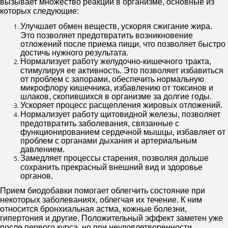
вызывает множество реакций в организме, основные из
которых следующие:
Улучшает обмен веществ, ускоряя сжигание жира.
Это позволяет предотвратить возникновение
отложений после приема пищи, что позволяет быстро
достичь нужного результата.
Нормализует работу желудочно-кишечного тракта,
стимулируя ее активность. Это позволяет избавиться
от проблем с запорами, обеспечить нормальную
микрофлору кишечника, избавлению от токсинов и
шлаков, скопившихся в организме за долгие годы.
Ускоряет процесс расщепления жировых отложений.
Нормализует работу щитовидной железы, позволяет
предотвратить заболевания, связанные с
функционированием сердечной мышцы, избавляет от
проблем с органами дыхания и артериальным
давлением.
Замедляет процессы старения, позволяя дольше
сохранить прекрасный внешний вид и здоровье
органов.
Прием биодобавки помогает облегчить состояние при
некоторых заболеваниях, облегчая их течение. К ним
относится бронхиальная астма, кожные болезни,
гипертония и другие. Положительный эффект заметен уже
после первого курса, но при неудовлетворенности