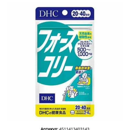
Артикул:
4511413403143