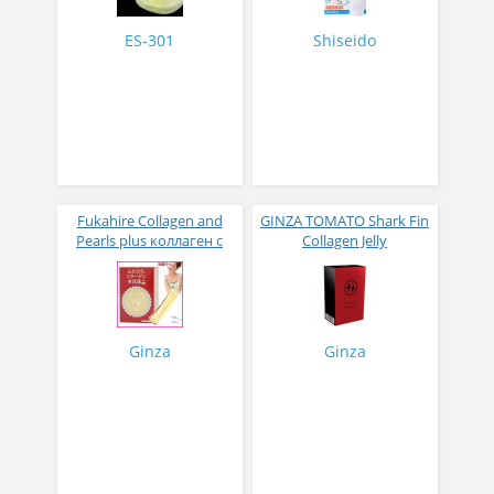
ES-301
Shiseido
Fukahire Collagen and
GINZA TOMATO Shark Fin
Pearls plus коллаген с
Collagen Jelly
жемчужным порошком
Коллагеновое желе из
№ 30
плавников голубой
акулы со вкусом манго
№ 14
Ginza
Ginza