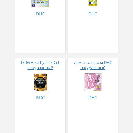
DHC
DHC
ISDG Healthy Life Diet
Дамасская роза DHC
Натуральный
натуральный
жиросжигатель с МСТ и
афродизиак для
фукоксантином № 40 на
женщин, нормализует
20 дней
гормонольный фон,
устраняет запах 60
капсул на 30 дней
ISDG
DHC