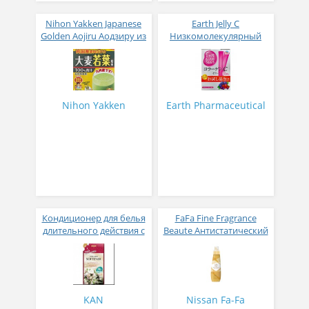
Nihon Yakken Japanese
Earth Jelly C
Golden Aojiru Аодзиру из
Низкомолекулярный
листьев молодого
рыбный коллаген с
ячменя
витамином С и 5
активных компонентов
с ягодным вкусом 8 гр
31 стик
Nihon Yakken
Earth Pharmaceutical
Кондиционер для белья
FaFa Fine Fragrance
длительного действия с
Beaute Антистатический
аромакапсулами с
кондиционер для белья
экзотическим ароматом
с ароматом цветов,
500 мл
мускуса и сандалового
дерева 600 мл
KAN
Nissan Fa-Fa