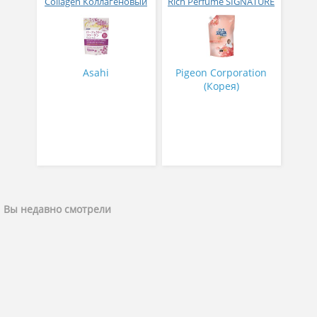
Collagen Коллагеновый
Rich Perfume SIGNATURE
комплекс для женщин с
парфюмированный
плацентой и
супер-концентрат с
изофлавонами сои 228
ароматом Фиеста 1,6 л
гр
Asahi
Pigeon Corporation
(Корея)
Вы недавно смотрели