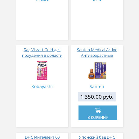
Бад Visratt Gold для
Santen Medical Active
похудения в области
Антивозрастные
живота, ягодиц и рук №
глазные капли с
140
провитамином А 12 мл
Kobayashi
Santen
1 350.00 руб.
В КОРЗИНУ
DHC Интеллект 60
Японский бад DHC