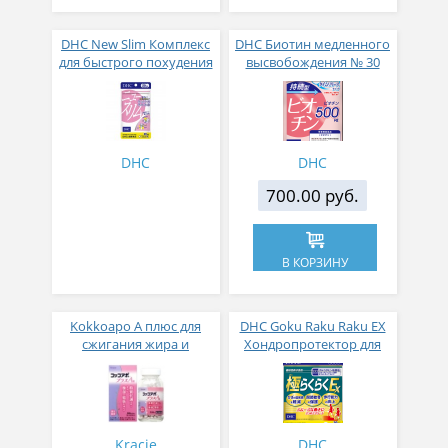
DHC New Slim Комплекс
DHC Биотин медленного
для быстрого похудения
высвобождения № 30
80 капсул на 20 дней
приема
DHC
DHC
700.00 руб.
В КОРЗИНУ
Kokkoapo А плюс для
DHC Goku Raku Raku EX
сжигания жира и
Хондропротектор для
ускорения липидного
суставов Движение в
обмена № 336
радость 240 таблеток на
30 дней
Kracie
DHC