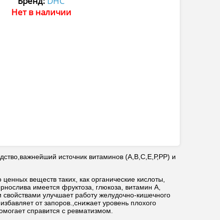
Бренд:
DHC
Нет в наличии
ство,важнейший источник витаминов (А,В,С,Е,Р,РР) и
 ценных веществ таких, как органические кислоты,
ернослива имеется фруктоза, глюкоза, витамин А,
и свойствами улучшает работу желудочно-кишечного
избавляет от запоров.,снижает уровень плохого
омогает справится с ревматизмом.