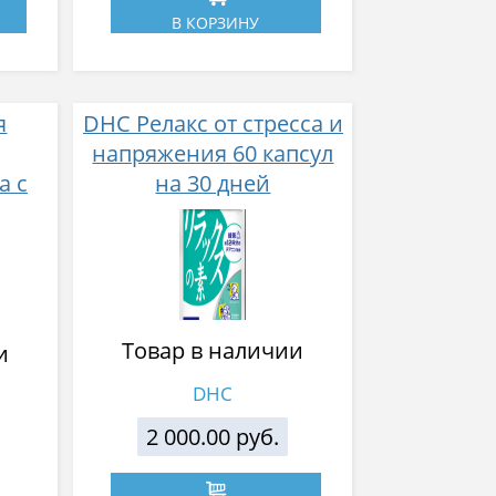
В КОРЗИНУ
я
DHC Релакс от стресса и
напряжения 60 капсул
а с
на 30 дней
нием
Товар в наличии
и
DHC
2 000.00 руб.