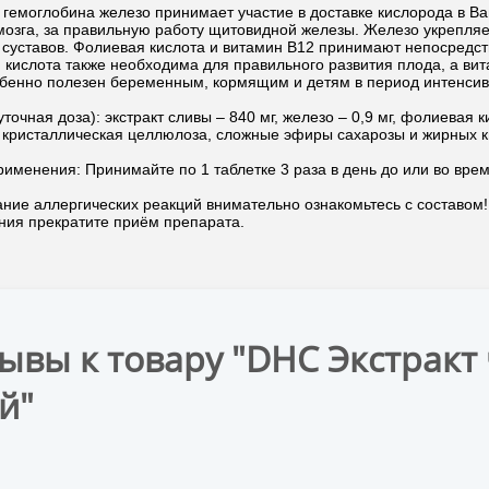
 гемоглобина железо принимает участие в доставке кислорода в Ва
 мозга, за правильную работу щитовидной железы. Железо укрепля
 суставов. Фолиевая кислота и витамин В12 принимают непосредст
 кислота также необходима для правильного развития плода, а вит
обенно полезен беременным, кормящим и детям в период интенсив
уточная доза): экстракт сливы – 840 мг, железо – 0,9 мг, фолиевая к
 кристаллическая целлюлоза, сложные эфиры сахарозы и жирных ки
именения: Принимайте по 1 таблетке 3 раза в день до или во врем
ание аллергических реакций внимательно ознакомьтесь с составом
ния прекратите приём препарата.
ывы к товару "DHC Экстракт
й"