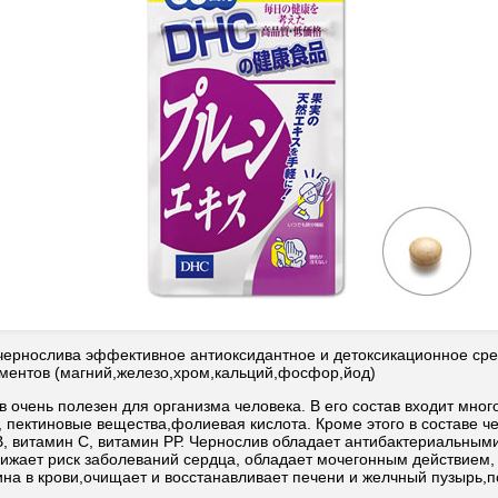
 чернослива эффективное антиоксидантное и детоксикационное сред
ментов (магний,железо,хром,кальций,фосфор,йод)
 очень полезен для организма человека. В его состав входит много
, пектиновые вещества,фолиевая кислота. Кроме этого в составе ч
В, витамин С, витамин РР. Чернослив обладает антибактериальным
нижает риск заболеваний сердца, обладает мочегонным действием, 
ина в крови,очищает и восстанавливает печени и желчный пузырь,п