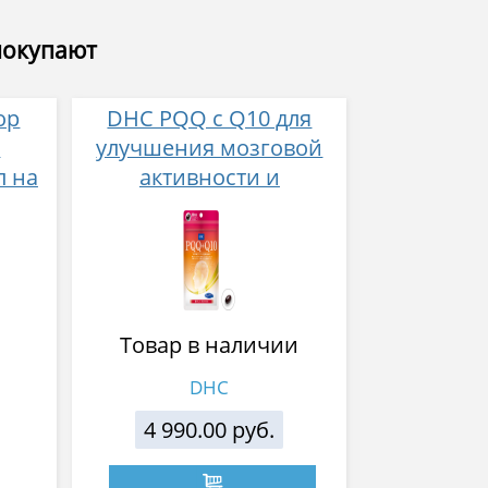
покупают
ор
DHC PQQ с Q10 для
о
улучшения мозговой
л на
активности и
улучшения памяти 30
капсул на 30 дней
Товар в наличии
DHC
4 990.00 руб.