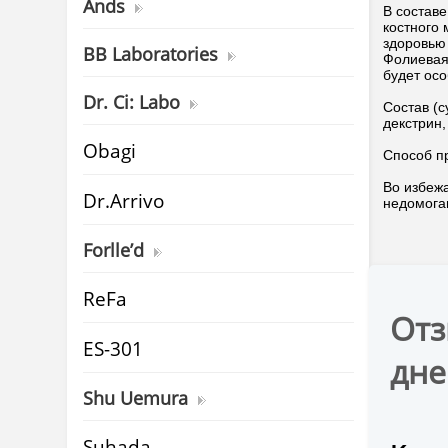
Ands
В составе
костного
здоровью
BB Laboratories
Фолиевая
будет ос
Dr. Ci: Labo
Состав (с
декстрин,
Obagi
Способ пр
Во избеж
Dr.Arrivo
недомога
Forlle’d
ReFa
Отз
ES-301
дне
Shu Uemura
Suhada