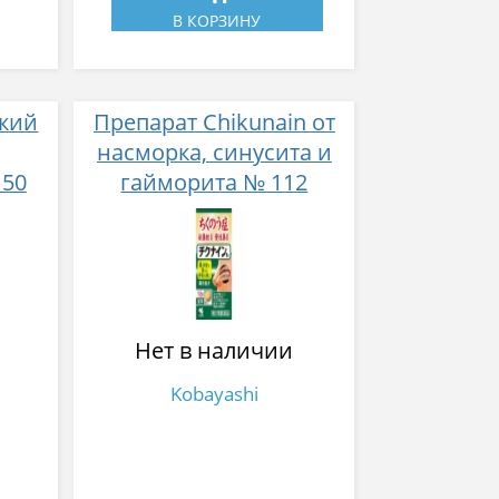
В КОРЗИНУ
пкий
Препарат Chikunain от
насморка, синусита и
150
гайморита № 112
Нет в наличии
Kobayashi