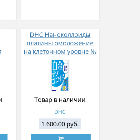
DHC Наноколлоиды
платины омоложение
я
на клеточном уровне №
е
30
ул
и
Товар в наличии
DHC
1 600.00 руб.