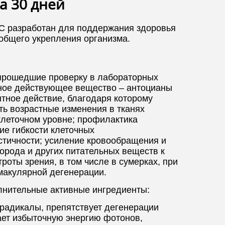
а 30 дней
C разработан для поддержания здоровья
 общего укрепления организма.
 прошедшие проверку в лабораторных
вное действующее вещество – антоцианы
тное действие, благодаря которому
ь возрастные изменения в тканях
клеточном уровне;
профилактика
е гибкости клеточных
стичности;
усиление кровообращения и
орода и других питательных веществ к
роты зрения, в том числе в сумерках, при
макулярной дегенерации.
олнительные активные ингредиенты:
 радикалы, препятствует дегенерации
ает избыточную энергию фотонов,