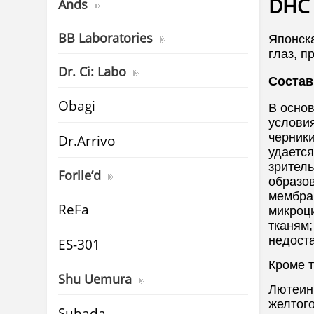
DHC 
Ands
BB Laboratories
Японск
глаз, п
Dr. Ci: Labo
Состав
Obagi
В осно
услови
черник
Dr.Arrivo
удаетс
зрител
Forlle’d
образо
мембра
ReFa
микроци
тканям
недост
ES-301
Кроме т
Shu Uemura
Лютеин.
желтог
Suhada