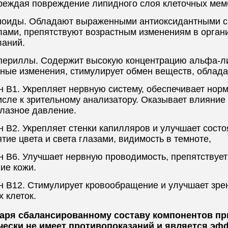
реждая повреждение липидного слоя клеточных мем
ноиды. Обладают выраженными антиоксидантными с
лами, препятствуют возрастным изменениям в органи
ваний.
периллы. Содержит высокую концентрацию альфа-ли
тные изменения, стимулирует обмен веществ, облад
н В1. Укрепляет нервную систему, обеспечивает но
исле к зрительному анализатору. Оказывает влияние
глазное давление.
 В2. Укрепляет стенки капилляров и улучшает состо
тие цвета и света глазами, видимость в темноте,
н В6. Улучшает нервную проводимость, препятствуе
ие кожи.
н В12. Стимулирует кровообращение и улучшает зре
 клеток.
аря сбалансированному составу компонентов п
чески не имеет противопоказаний и является эф