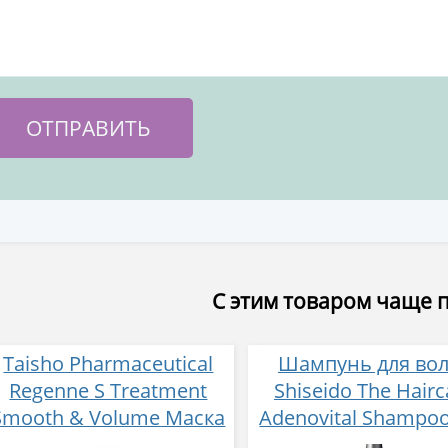
С этим товаром чаще 
Taisho Pharmaceutical
Шампунь для во
Regenne S Treatment
Shiseido The Hairc
Smooth & Volume Маска
Adenovital Shampoo
от выпадения волос для
мл