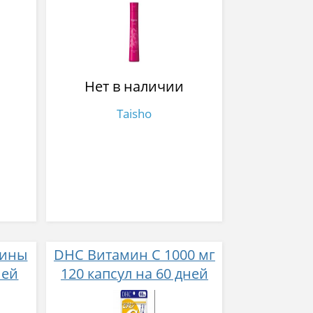
волос для
разглаживания и
объема с цветочным
ароматом 300 мл
Нет в наличии
Taisho
мины
DHC Витамин С 1000 мг
ней
120 капсул на 60 дней