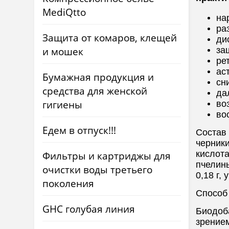
MediQtto
на
ра
Защита от комаров, клещей
ди
и мошек
за
ре
ас
Бумажная продукция и
сн
средства для женской
да
гигиены
во
во
Едем в отпуск!!!
Состав 
черники
Фильтры и картриджы для
кислота
пчелины
очистки воды третьего
0,18 г,
поколения
Способ 
GHC голубая линия
Биодоб
зрением