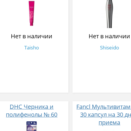
разглаживания и
объема с цветочным
ароматом 200 гр
Нет в наличии
Нет в наличии
Taisho
Shiseido
DHC Черника и
Fancl Мультивита
полифенолы № 60
30 капсул на 30 д
приема