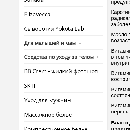
предуп
Кароти
Elizavecca
радика
заболе
Cыворотки Yokota Lab
Масло 
возрас
Для малышей и мам
Витами
Средства по уходу за телом
в том ч
внутри
BB Crem - жидкий фотошоп
Витамин
восприя
SK-II
Витами
состоян
Уход для мужчин
Витами
нервных
Массажное белье
Благод
Компрессионное белье
практи