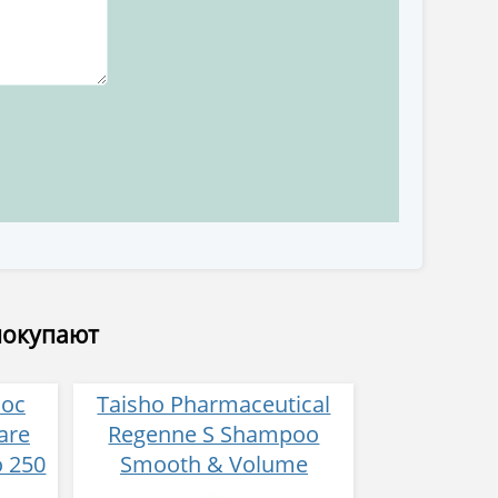
покупают
лос
Taisho Pharmaceutical
are
Regenne S Shampoo
 250
Smooth & Volume
Шампунь от выпадения