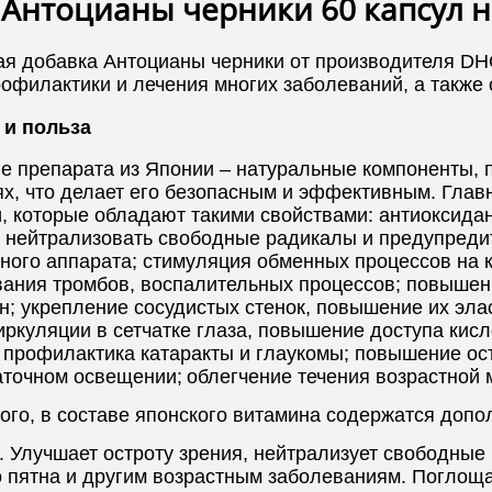
Антоцианы черники 60 капсул н
ая добавка Антоцианы черники от производителя DH
рофилактики и лечения многих заболеваний, а также
 и польза
ве препарата из Японии – натуральные компоненты,
ях, что делает его безопасным и эффективным. Гла
и, которые обладают такими свойствами:
антиоксидан
я нейтрализовать свободные радикалы и предупредит
ьного аппарата;
стимуляция обменных процессов на 
вания тромбов, воспалительных процессов;
повышени
н;
укрепление сосудистых стенок, повышение их эла
ркуляции в сетчатке глаза, повышение доступа кисл
;
профилактика катаракты и глаукомы;
повышение ост
аточном освещении;
облегчение течения возрастной 
​
ого, в составе японского витамина содержатся доп
 Улучшает остроту зрения, нейтрализует свободные
о пятна и другим возрастным заболеваниям. Поглощ