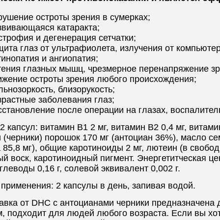
рушение остроты зрения в сумерках;
звивающаяся катаракта;
строфия и дегенерация сетчатки;
щита глаз от ультрафиолета, излучения от компьютер
тинопатия и ангиопатия;
тения глазных мышц, чрезмерное перенапряжение зр
ижение остроты зрения любого происхождения;
льнозоркость, близорукость;
зрастные заболевания глаз;
сстановление после операции на глазах, воспалител
2 капсул: витамин B1 2 мг, витамин B2 0,4 мг, витамин
 (черники) порошок 170 мг (антоциан 36%), масло 
 85,8 мг), общие каротиноиды 2 мг, лютеин (в свобод
й воск, каротиноидный пигмент. Энергетитческая ценн
 углеводы 0,16 г, солевой эквивалент 0,002 г.
применения: 2 капсулы в день, запивая водой.
авка от DHC с антоцианами черники предназначена 
, подходит для людей любого возраста. Если вы хо