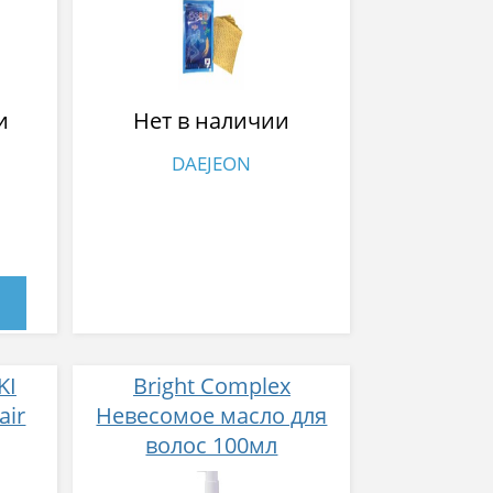
и
Нет в наличии
DAEJEON
KI
Bright Complex
air
Невесомое масло для
волос 100мл
щий