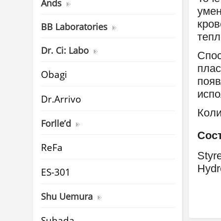
Ands
умен
кров
BB Laboratories
тепл
Dr. Ci: Labo
Спос
плас
Obagi
появ
испо
Dr.Arrivo
Коли
Forlle’d
Сос
ReFa
Styr
Hydr
ES-301
Источни
Shu Uemura
Suhada