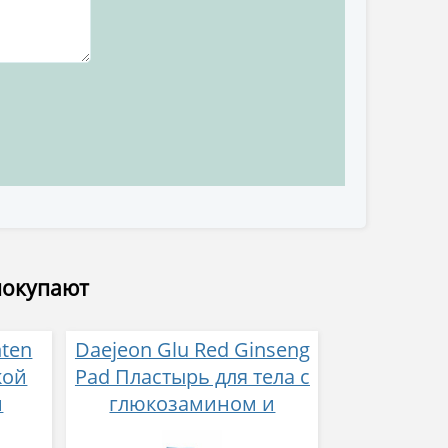
покупают
nten
Daejeon Glu Red Ginseng
кой
Pad Пластырь для тела с
й
глюкозамином и
нтов
красным женьшенем