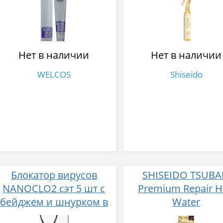
спрей для волос
маслом камелии 22
Нет в наличии
Нет в наличии
WELCOS
Shiseido
Блокатор вирусов
SHISEIDO TSUBA
NANOCLO2 сэт 5 шт с
Premium Repair H
бейджем и шнурком в
Water
белом дизайне
Восстанавливаю