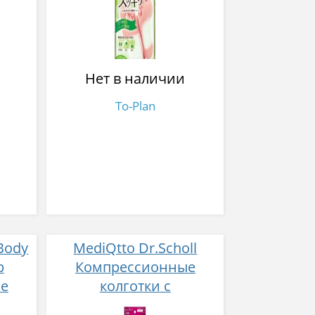
 с
ароматом полыни для
и
выведения шлаков и
 мл
токсинов 2 шт
Нет в наличии
To-Plan
 Body
MediQtto Dr.Scholl
p
Компрессионные
е
колготки с
том
моделирующем