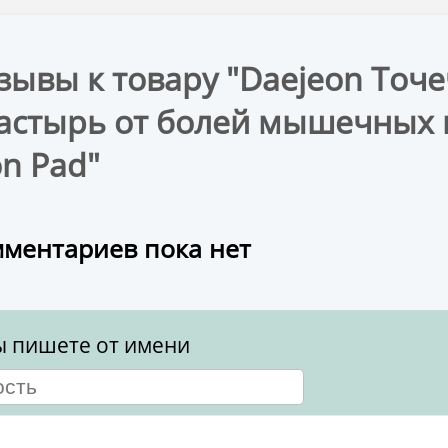
зывы к товару "Daejeon То
астырь от болей мышечных 
on Pad"
ментариев пока нет
ы пишете от имени