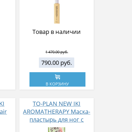
 с
0 мл
Товар в наличии
1 470.00 руб.
790.00 руб.
В КОРЗИНУ
KI
TO-PLAN NEW IKI
air
AROMATHERAPY Маска-
пластырь для ног с
щий
бамбуковым уксусом и