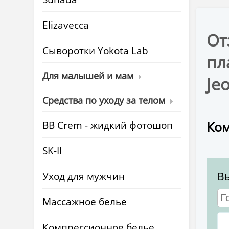
Elizavecca
От
Cыворотки Yokota Lab
пл
Для малышей и мам
Je
Средства по уходу за телом
BB Crem - жидкий фотошоп
Ком
SK-II
Уход для мужчин
В
Массажное белье
Компрессионное белье