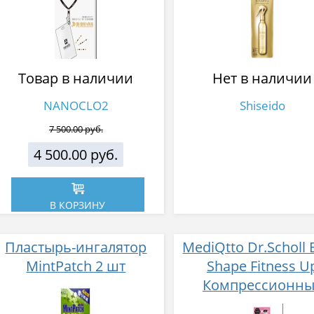
спрей для волос
маслом камели
сменный блок 220
Товар в наличии
Нет в наличии
NANOCLO2
Shiseido
7 500.00 руб.
4 500.00 руб.
В КОРЗИНУ
Пластырь-ингалятор
MediQtto Dr.Scholl
MintPatch 2 шт
Shape Fitness U
Компрессионны
колготки с эффек