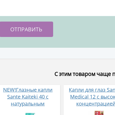
С этим товаром чаще 
NEW!Глазные капли
Капли для глаз Sa
Sante Kaiteki 40 с
Medical 12 с высо
натуральным
концентрацие
витамином Е 15 мл
активных компоне