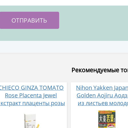
Рекомендуемые т
CHIECO GINZA TOMATO
Nihon Yakken Japa
Rose Placenta Jewel
Golden Aojiru Аод
Экстракт плаценты розы
из листьев молод
в желе № 30
ячменя