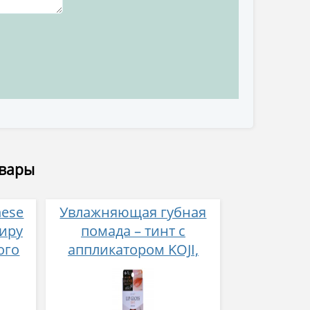
овары
nese
Увлажняющая губная
зиру
помада – тинт с
ого
аппликатором KOJI,
Красно-оранжевый