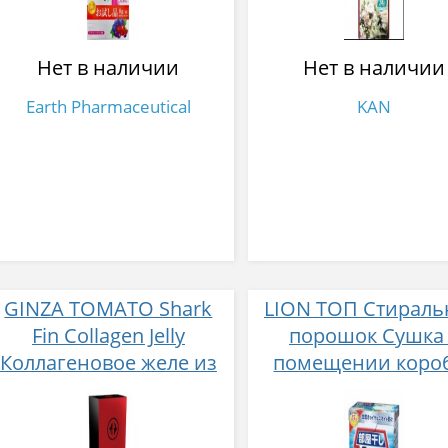
31 стик
Нет в наличии
Нет в наличии
Earth Pharmaceutical
KAN
GINZA TOMATO Shark
LION ТОП Стирал
Fin Collagen Jelly
порошок Сушка
Коллагеновое желе из
помещении коро
плавников голубой
900 гр
акулы со вкусом манго
№ 14