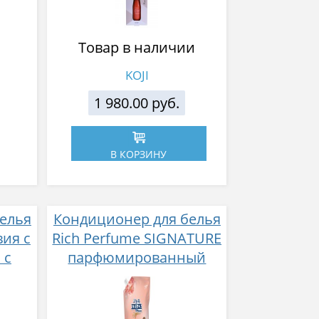
Товар в наличии
KOJI
1 980.00 руб.
В КОРЗИНУ
елья
Кондиционер для белья
вия с
Rich Perfume SIGNATURE
 с
парфюмированный
атом
супер-концентрат с
ароматом Фиеста 1,6 л