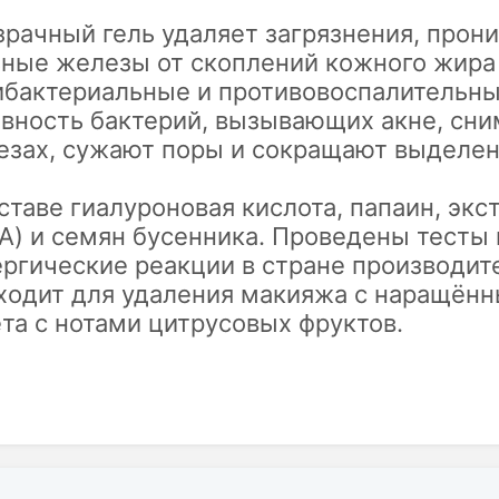
рачный гель удаляет загрязнения, прони
ьные железы от скоплений кожного жира 
ибактериальные и противовоспалительн
ивность бактерий, вызывающих акне, сни
езах, сужают поры и сокращают выделен
ставе гиалуроновая кислота, папаин, эк
A) и семян бусенника. Проведены тесты
ргические реакции в стране производит
ходит для удаления макияжа с наращённ
та с нотами цитрусовых фруктов.