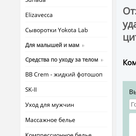
От
Elizavecca
уд
Cыворотки Yokota Lab
ци
Для малышей и мам
Средства по уходу за телом
Ком
BB Crem - жидкий фотошоп
SK-II
В
Уход для мужчин
Массажное белье
Компрессионное белье