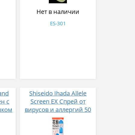
Нет в наличии
ES-301
and
Shiseido Ihada Allele
ен с
Screen EX Спрей от
шком
вирусов и аллергий 50
гр