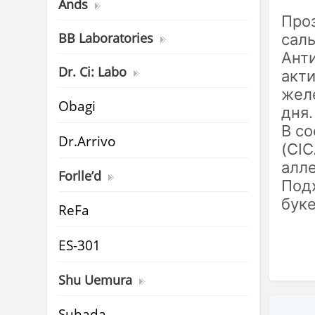
Ands
Проз
BB Laboratories
сал
Ант
Dr. Ci: Labo
акт
жел
Obagi
дня.
В со
Dr.Arrivo
(CIC
алле
Forlle’d
Под
буке
ReFa
ES-301
Shu Uemura
Suhada