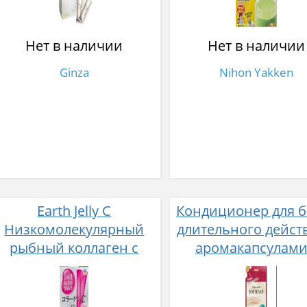
Нет в наличии
Нет в наличии
Ginza
Nihon Yakken
Earth Jelly C
Кондиционер для б
Низкомолекулярный
длительного дейст
рыбный коллаген с
аромакапсулами
витамином С и 5
экзотическим аром
активных компонентов
500 мл
с ягодным вкусом 8 гр