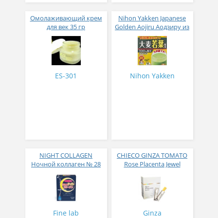
Омолаживающий крем
Nihon Yakken Japanese
для век 35 гр
Golden Aojiru Аодзиру из
листьев молодого
ячменя
ES-301
Nihon Yakken
NIGHT COLLAGEN
CHIECO GINZA TOMATO
Ночной коллаген № 28
Rose Placenta Jewel
Экстракт плаценты розы
в желе № 30
Fine lab
Ginza