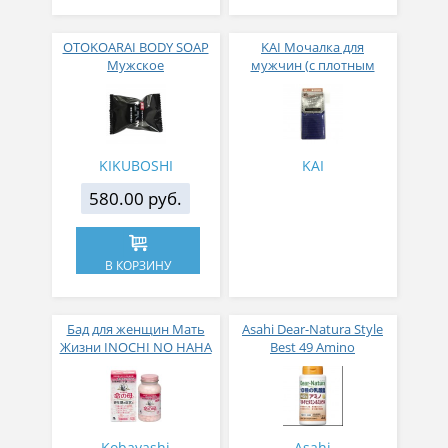
OTOKOARAI BODY SOAP
KAI Мочалка для
Мужское
мужчин (с плотным
дезодорирующее мыло
плетением жесткая)
для тела 30 г
28*120см (темно-синяя)
KIKUBOSHI
KAI
580.00 руб.
В КОРЗИНУ
Бад для женщин Мать
Asahi Dear-Natura Style
Жизни INOCHI NO HAHA
Best 49 Amino
Multivitamin & Mineral
Мультивитамины и
минералы 200 таблеток
на 50 дней приема
Kobayashi
Asahi