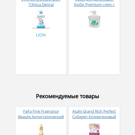
"Clinica Dental
EpiDx Premium crem с
Advantage" свежесть
экстрактом зеленого чая
дыхания аромат цитрус
и мочевины 500 мл
900 мл
LION
Рекомендуемые товары
FaFa Fine Fragrance
Asahi Grand Rich Perfect
Beaute Антистатический
Collagen Коллагеновый
кондиционер для белья
комплекс для женщин с
с ароматом цветов,
плацентой и
мускуса и сандалового
изофлавонами сои 228