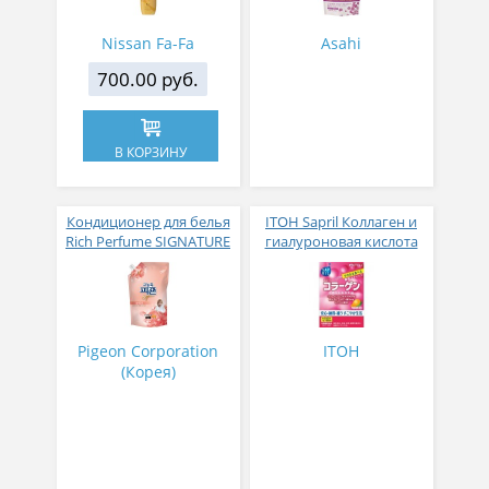
дерева 600 мл
гр
Nissan Fa-Fa
Asahi
700.00 руб.
В КОРЗИНУ
Кондиционер для белья
ITOH Sapril Коллаген и
Rich Perfume SIGNATURE
гиалуроновая кислота
парфюмированный
со вкусом манго 30
супер-концентрат с
стиков
ароматом Фиеста 1,6 л
Pigeon Corporation
ITOH
(Корея)