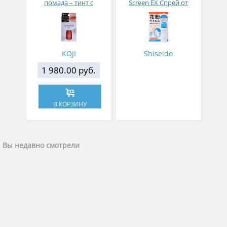
помада – тинт с
Screen EX Спрей от
аппликатором KOJI,
вирусов и аллергий 50
Красно-оранжевый
гр
KOJI
Shiseido
1 980.00 руб.
В КОРЗИНУ
Вы недавно смотрели