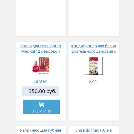
Капли для глаз Santen
Кондиционер для белья
Medical 12 с высокой
длительного действия с
концентрацией
аромакапсулами с
активных компонентов
экзотическим ароматом
12 мл
500 мл
Santen
KAN
1 350.00 руб.
В КОРЗИНУ
Увлажняющая губная
Shiseido Ihada Allele