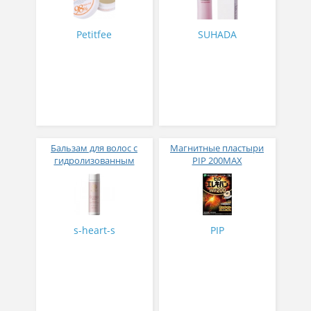
Petitfee
SUHADA
Бальзам для волос с
Магнитные пластыри
гидролизованным
PIP 200MAX
шелком от выпадения
волос S-HEART-S 300 мл
s-heart-s
PIP