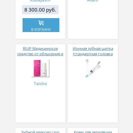
8 300.00 руб.
В КОРЗИНУ
RIUP Медицинское
Ионная зубная щетка
средство от облысения и
(стандартная головка
выпадения волос у
одноуровневая щетина)
женщин 60 мл
Taisho
Зубной эликсир Lion
Крем для депиляции