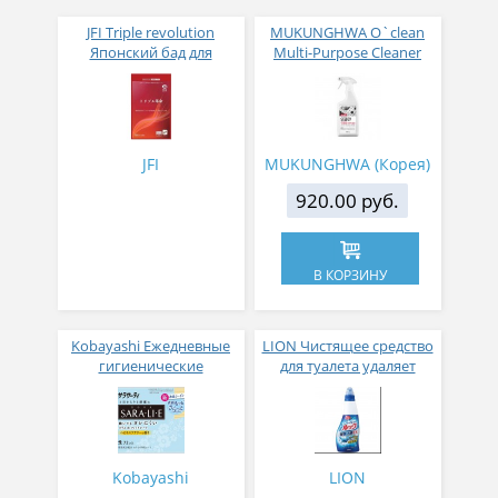
JFI Triple revolution
MUKUNGHWA O`clean
Японский бад для
Multi-Purpose Cleaner
быстрого похудения 60
Kitchen Натуральное
таблеток на 30 дней
экологически
безопасное
многоцелевое чистящее
средство для кухни 750
JFI
MUKUNGHWA (Корея)
мл
920.00 руб.
В КОРЗИНУ
Kobayashi Ежедневные
LION Чистящее средство
гигиенические
для туалета удаляет
прокладки Sarasaty Sara-
стойкие загрязнения,
li-e с цветочным
дезинфицирующее,
ароматом 72 шт
дезодорующее с
ароматом свежих трав
450 мл
Kobayashi
LION