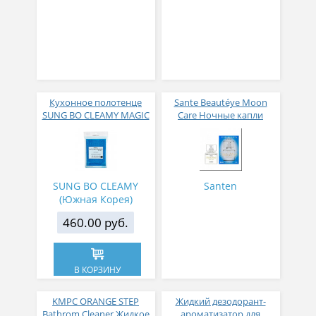
Кухонное полотенце
Sante Beautéye Moon
SUNG BO CLEAMY MAGIC
Care Ночные капли
MICRO-FIBER DISHCLOTH
снимающие усталость
32 х 65
12 мл
SUNG BO CLEAMY
Santen
(Южная Корея)
460.00 руб.
В КОРЗИНУ
KMPC ORANGE STEP
Жидкий дезодорант-
Bathrom Cleaner Жидкое
ароматизатор для