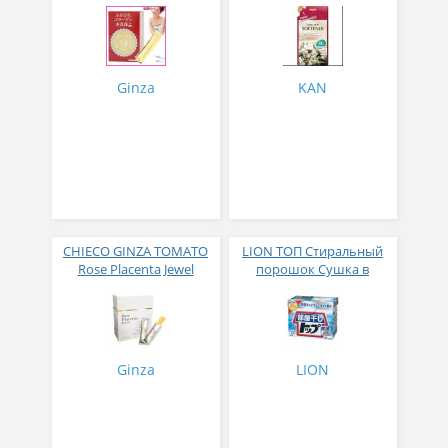
жемчужным порошком
аромакапсулами с
№ 30
экзотическим ароматом
500 мл
Ginza
KAN
CHIECO GINZA TOMATO
LION ТОП Стиральный
Rose Placenta Jewel
порошок Сушка в
Экстракт плаценты розы
помещении коробка 900
в желе № 30
гр
Ginza
LION