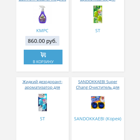
чистящее средство для
мусорных корзин
ванной с апельсиновым
«Цитрус и мята» 2 шт
маслом 600 мл
KMPC
ST
860.00 руб.
В КОРЗИНУ
Жидкий дезодорант-
SANDOKKAEBI Super
ароматизатор для
Chang Очиститель для
мусорных корзин
унитаза в таблетках 40 г
Мятный лимонад 2 шт
х 2
ST
SANDOKKAEBI (Корея)