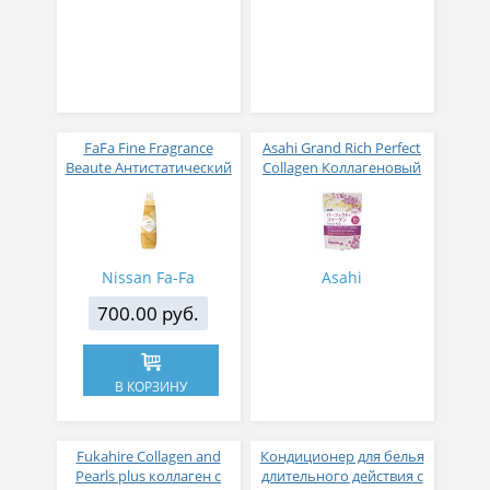
FaFa Fine Fragrance
Asahi Grand Rich Perfect
Beaute Антистатический
Collagen Коллагеновый
кондиционер для белья
комплекс для женщин с
с ароматом цветов,
плацентой и
мускуса и сандалового
изофлавонами сои 228
дерева 600 мл
гр
Nissan Fa-Fa
Asahi
700.00 руб.
В КОРЗИНУ
Fukahire Collagen and
Кондиционер для белья
Pearls plus коллаген с
длительного действия с