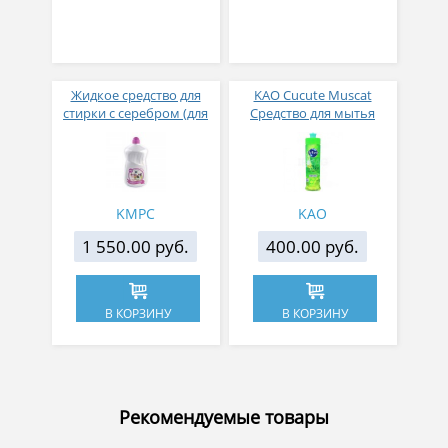
Жидкое средство для
KAO Cucute Muscat
стирки с серебром (для
Средство для мытья
стирки нижнего белья)
посуды, овощей и
KMPC NANO SILVER STEP
фруктов с ароматом
Detergent, 1100 мл
винограда 220 мл
KMPC
KAO
1 550.00 руб.
400.00 руб.
В КОРЗИНУ
В КОРЗИНУ
Рекомендуемые товары