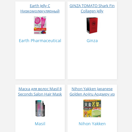
Earth Jelly C
GINZA TOMATO Shark Fin
Низкомолекулярный
Collagen Jelly
рыбный коллаген с
Коллагеновое желе из
витамином С и 5
плавников голубой
активных компонентов
акулы со вкусом манго
с ягодным вкусом 8 гр
№ 14
31 стик
Earth Pharmaceutical
Ginza
Маска для волос Masil 8
Nihon Yakken Japanese
Seconds Salon Hair Mask
Golden Aojiru Аодзиру из
200 мл
листьев молодого
ячменя
Masil
Nihon Yakken