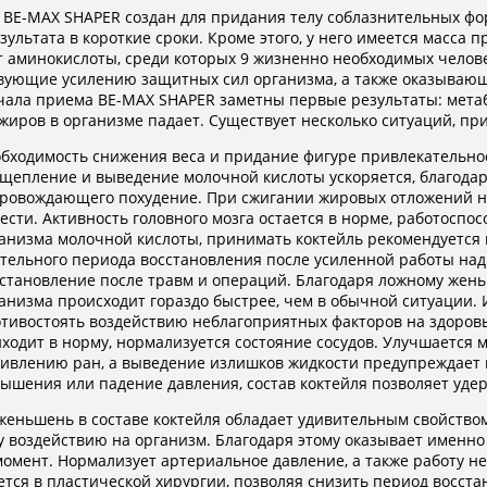
 BE-MAX SHAPER создан для придания телу соблазнительных фор
езультата в короткие сроки. Кроме этого, у него имеется масс
 аминокислоты, среди которых 9 жизненно необходимых человеч
вующие усилению защитных сил организма, а также оказывающ
чала приема BE-MAX SHAPER заметны первые результаты: метаб
жиров в организме падает. Существует несколько ситуаций, при
бходимость снижения веса и придание фигуре привлекательнос
щепление и выведение молочной кислоты ускоряется, благода
ровождающего похудение. При сжигании жировых отложений не
ести. Активность головного мозга остается в норме, работоспос
анизма молочной кислоты, принимать коктейль рекомендуется 
тельного периода восстановления после усиленной работы над
становление после травм и операций. Благодаря ложному жень
анизма происходит гораздо быстрее, чем в обычной ситуации. 
тивостоять воздействию неблагоприятных факторов на здоров
ходит в норму, нормализуется состояние сосудов. Улучшается 
ивлению ран, а выведение излишков жидкости предупреждает 
ышения или падение давления, состав коктейля позволяет удер
еньшень в составе коктейля обладает удивительным свойство
у воздействию на организм. Благодаря этому оказывает именно
омент. Нормализует артериальное давление, а также работу н
тся в пластической хирургии, позволяя снизить период восст