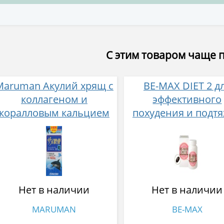
С этим товаром чаще 
Maruman Акулий хрящ с
BE-MAX DIET 2 д
коллагеном и
эффективного
коралловым кальцием
похудения и подт
№ 180
кожи № 90
Нет в наличии
Нет в наличии
MARUMAN
BE-MAX