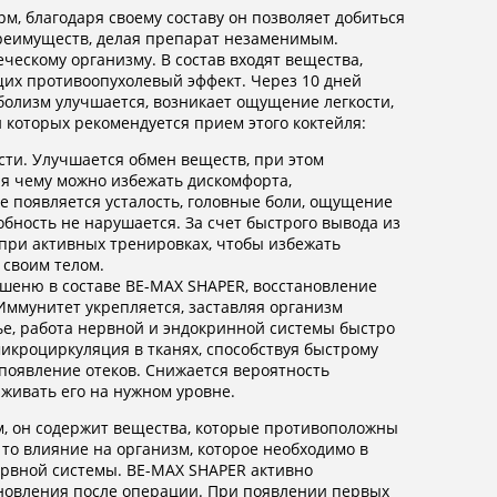
м, благодаря своему составу он позволяет добиться
а преимуществ, делая препарат незаменимым.
ескому организму. В состав входят вещества,
их противоопухолевый эффект. Через 10 дней
олизм улучшается, возникает ощущение легкости,
 которых рекомендуется прием этого коктейля:
ти. Улучшается обмен веществ, при этом
ря чему можно избежать дискомфорта,
 появляется усталость, головные боли, ощущение
обность не нарушается. За счет быстрого вывода из
при активных тренировках, чтобы избежать
 своим телом.
шеню в составе BE-MAX SHAPER, восстановление
Иммунитет укрепляется, заставляя организм
ье, работа нервной и эндокринной системы быстро
микроциркуляция в тканях, способствуя быстрому
появление отеков. Снижается вероятность
живать его на нужном уровне.
м, он содержит вещества, которые противоположны
 то влияние на организм, которое необходимо в
ервной системы. BE-MAX SHAPER активно
ановления после операции. При появлении первых