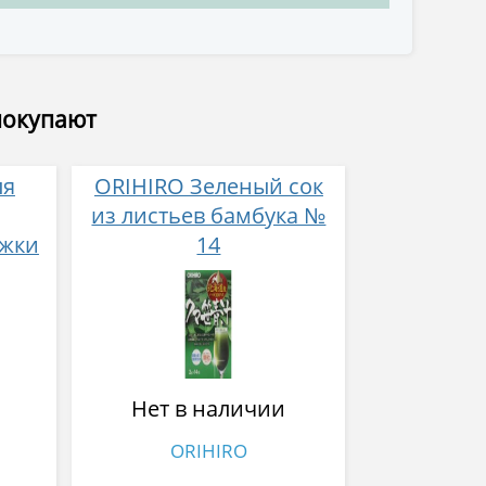
покупают
ля
ORIHIRO Зеленый сок
из листьев бамбука №
яжки
14
Нет в наличии
ORIHIRO