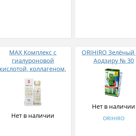
МАХ Комплекс с
ORIHIRO Зелёный 
гиалуроновой
Аодзиру № 30
кислотой, коллагеном,
маточным молочком и
Омега 3 № 60
Нет в наличии
Нет в наличии
ORIHIRO