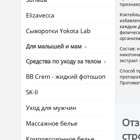
признако
Elizavecca
Коктейль
избавлен
каждым д
Cыворотки Yokota Lab
физическ
организм
Для малышей и мам
Состав: 
никотина
Средства по уходу за телом
экстракт
Способ п
BB Crem - жидкий фотошоп
препарат
Противоп
SK-II
Уход для мужчин
Отз
Массажное белье
стр
Компрессионное белье