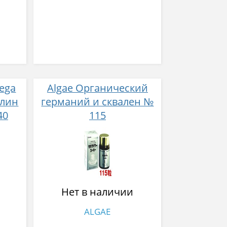
Mega
Algae Органический
ллин
германий и сквален №
40
115
Нет в наличии
ALGAE