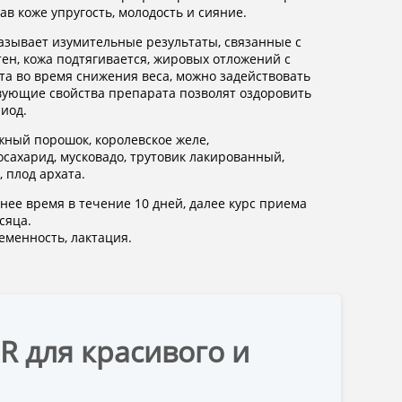
ав коже упругость, молодость и сияние.
азывает изумительные результаты, связанные с
ен, кожа подтягивается, жировых отложений с
та во время снижения веса, можно задействовать
твующие свойства препарата позволят оздоровить
иод.
жный порошок, королевское желе,
госахарид, мусковадо, трутовик лакированный,
 плод архата.
рнее время в течение 10 дней, далее курс приема
сяца.
менность, лактация.
R для красивого и