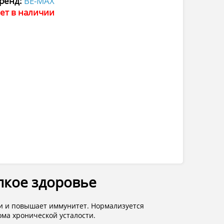
ренд:
BE-MAX
ет в наличии
пкое здоровье
жи и повышает иммунитет. Нормализуется
ома хронической усталости.