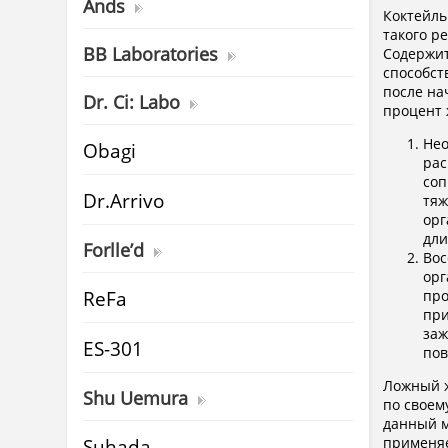
Ands
Коктейль
такого р
BB Laboratories
Содержит
способст
после на
Dr. Ci: Labo
процент 
Нео
Obagi
рас
соп
Dr.Arrivo
тяж
орг
дли
Forlle’d
Вос
орг
ReFa
про
при
заж
ES-301
пов
Ложный ж
Shu Uemura
по своем
данный м
Suhada
применяе