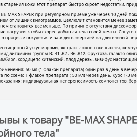
в старения кожи этот препарат быстро скроет недостатки, прид
 BE-MAX SHAPER при регулярном приеме уже через 10 дней пок
ием от лишних килограммов. Целлюлит становится менее замет
нем становится все меньше. По причине отсутствия дискомфор
ие нагрузки, чтобы скорее добиться тела своей мечты. Сопутс
 в процессе похудения и зарядить энергией на длительный пер
неочищенный уксус мороми, экстракт ложного женьшеня, жемчу
мид,витамины группы В: В1 ,В2 , В6 ,В12, фруктоза, галакто-оли
 имбиря, кордицепс китайский, плод дерезы, зизифус настоящий,
рименения: 50 мл (1 флакон препарата) один раз в день в вече
а по схеме: 1 флакон препарата ( 50 мл) через день. Курс 1-3 ме
оказания: индивидуальная непереносимость компонентов, бере
ывы к товару "BE-MAX SHAPE
ойного тела"