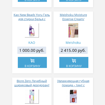
Kao New Beads Yoru Гель
Meishoku Moisture
для стирки белья с
Essense Cream/
ароматом жасмина и
Увлажняющий
мускуса
тональный крем -
эссенция тон сияющий
бежевый
KAO
Meishoku
1 000.00 руб.
2 415.00 руб.
В КОРЗИНУ
В КОРЗИНУ
Biore Zero Лечебный
Увлажняющая губная
шариковый дезодорант
помада – тинт с
с ароматом мыла 40 мл
аппликатором KOJI,
Красно-оранжевый