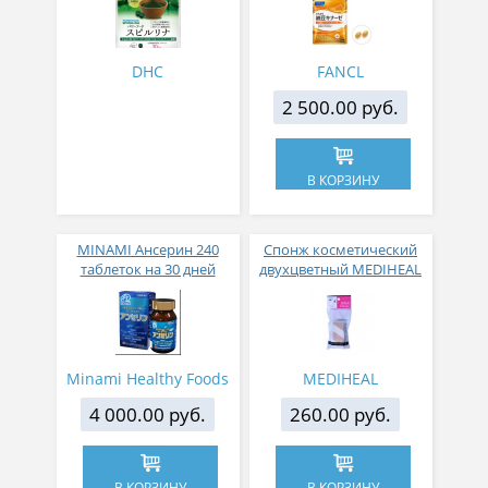
дней
профилактики
тромбозов №60
DHC
FANCL
2 500.00 руб.
В КОРЗИНУ
MINAMI Ансерин 240
Спонж косметический
таблеток на 30 дней
двухцветный MEDIHEAL
приема
в кейсе 4 сегм.
Minami Healthy Foods
MEDIHEAL
4 000.00 руб.
260.00 руб.
В КОРЗИНУ
В КОРЗИНУ