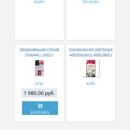
Asahi
Shiseido
Увлажняющая губная
Кондиционер для белья
помада – тинт с
длительного действия с
аппликатором KOJI,
аромакапсулами с
Красно-оранжевый
экзотическим ароматом
500 мл
KOJI
KAN
1 980.00 руб.
В КОРЗИНУ