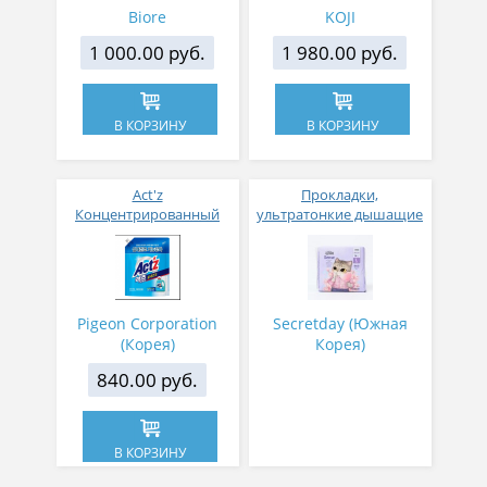
Biore
KOJI
1 000.00 руб.
1 980.00 руб.
В КОРЗИНУ
В КОРЗИНУ
Act'z
Прокладки,
Концентрированный
ультратонкие дышащие
гель для стирки 2.2 л
для критических дней
Sense Large 29 см - 14 шт
Pigeon Corporation
Secretday (Южная
(Корея)
Корея)
840.00 руб.
В КОРЗИНУ