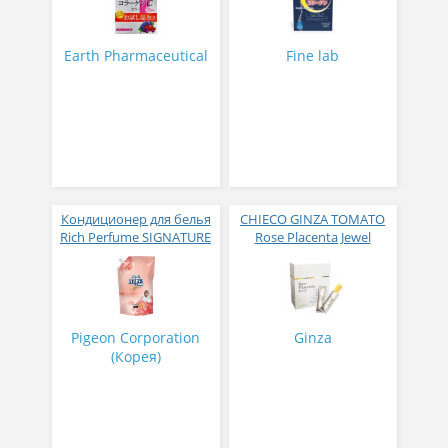
активных компонентов
с ягодным вкусом 8 гр
31 стик
Earth Pharmaceutical
Fine lab
Кондиционер для белья
CHIECO GINZA TOMATO
Rich Perfume SIGNATURE
Rose Placenta Jewel
парфюмированный
Экстракт плаценты розы
супер-концентрат с
в желе № 30
ароматом Фиеста 1,6 л
Pigeon Corporation
Ginza
(Корея)