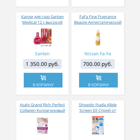
Капли для глаз Santen
FaFa Fine Fragrance
Medical 12 с высокой
Beaute Антистатический
концентрацией
кондиционер для белья
активных компонентов
с ароматом цветов,
12 мл
мускуса и сандалового
дерева 600 мл
Santen
Nissan Fa-Fa
1 350.00 руб.
700.00 руб.
В КОРЗИНУ
В КОРЗИНУ
Asahi Grand Rich Perfect
Shiseido Ihada Allele
Collagen Коллагеновый
Screen EX Спрей от
комплекс для женщин с
вирусов и аллергий 50
плацентой и
гр
изофлавонами сои 228
гр