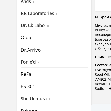
Ands
BB Laboratories
ББ крем 
Dr. Ci: Labo
Многофун
Выпускае
несоверш
Obagi
Благодар
гиалурон
Обладает
Dr.Arrivo
Примене
Forlle’d
Состав:
W
Hydrogena
ReFa
Seed Oil,
77492), M
Acetate, 
ES-301
Sodium Hy
Shu Uemura
Suhada