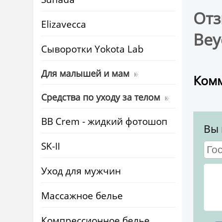
Отз
Elizavecca
Bey
Cыворотки Yokota Lab
Для малышей и мам
Комм
Средства по уходу за телом
BB Crem - жидкий фотошоп
Вы 
SK-II
Уход для мужчин
Массажное белье
Компрессионное белье