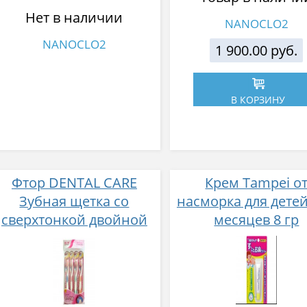
Нет в наличии
NANOCLO2
NANOCLO2
1 900.00 руб.
В КОРЗИНУ
Фтор DENTAL CARE
Крем Tampei о
Зубная щетка cо
насморка для детей
сверхтонкой двойной
месяцев 8 гр
щетиной средней
жесткости и мягкой 4шт