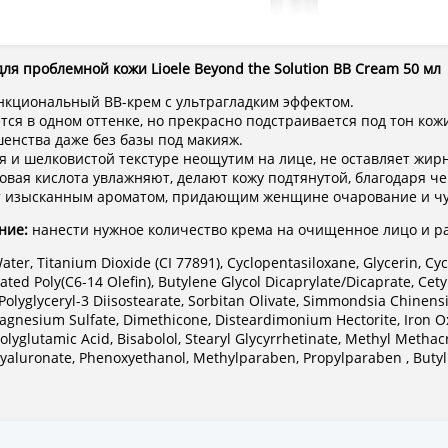
для проблемной кожи Lioele Beyond the Solution BB Cream 50 мл
кциональный BB-крем с ультрагладким эффектом.
тся в одном оттенке, но прекрасно подстраивается под тон кож
енства даже без базы под макияж.
я и шелковистой текстуре неощутим на лице, не оставляет жирн
овая кислота увлажняют, делают кожу подтянутой, благодаря 
 изысканным ароматом, придающим женщине очарование и чу
ние:
нанести нужное количество крема на очищенное лицо и р
ater, Titanium Dioxide (CI 77891), Cyclopentasiloxane, Glycerin, Cyc
ted Poly(C6-14 Olefin), Butylene Glycol Dicaprylate/Dicaprate, Ce
 Polyglyceryl-3 Diisostearate, Sorbitan Olivate, Simmondsia Chinensis
agnesium Sulfate, Dimethicone, Disteardimonium Hectorite, Iron Oxi
Polyglutamic Acid, Bisabolol, Stearyl Glycyrrhetinate, Methyl Methac
aluronate, Phenoxyethanol, Methylparaben, Propylparaben , Buty