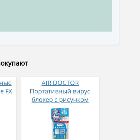
покупают
нные
AIR DOCTOR
e FX
Портативный вирус
блокер с рисунком
автобус для детей с
клипсой