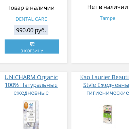
Нет в наличии
Товар в наличии
Tampe
DENTAL CARE
990.00 руб.
В КОРЗИНУ
UNICHARM Organic
Kao Laurier Beauti
100% Натуральные
Style Ежедневн
ежедневные
гигиенически
гигиенические
прокладки из
прокладки из био-
натурального хлоп
хлопка 52 шт
шт