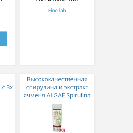
Fine lab
т
Высококачественная
 с 3х
спирулина и экстракт
ячменя ALGAE Spirulina
+ Coix и органический
германий № 1800