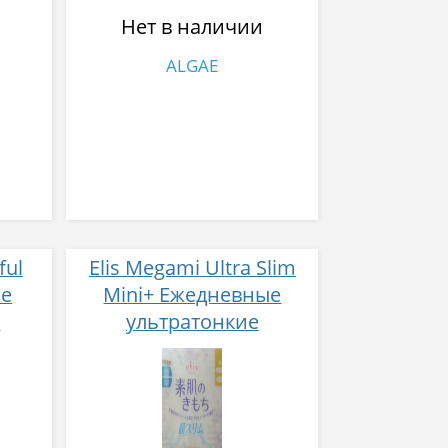
Нет в наличии
ALGAE
ful
Elis Megami Ultra Slim
ые
Mini+ Ежедневные
е
ультратонкие
особомягкие прокладки
ка 50
без крылышек (Мини+)
17см, 36шт