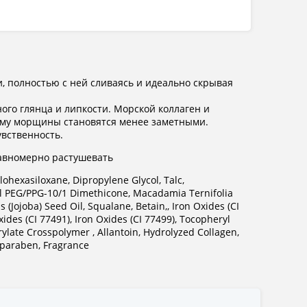
и, полностью с ней сливаясь и идеально скрывая
ого глянца и липкости. Морской коллаген и
чему морщины становятся менее заметными.
вственность.
авномерно растушевать
lohexasiloxane, Dipropylene Glycol, Talc,
tyl PEG/PPG-10/1 Dimethicone, Macadamia Ternifolia
 (Jojoba) Seed Oil, Squalane, Betain,, Iron Oxides (CI
des (CI 77491), Iron Oxides (CI 77499), Tocopheryl
rylate Crosspolymer , Allantoin, Hydrolyzed Collagen,
lparaben, Fragrance