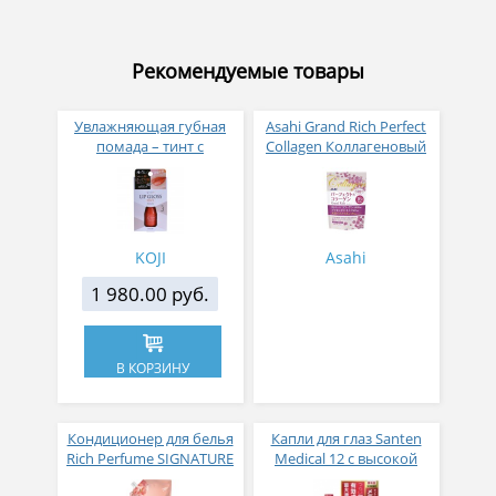
Рекомендуемые товары
Увлажняющая губная
Asahi Grand Rich Perfect
помада – тинт с
Collagen Коллагеновый
аппликатором KOJI,
комплекс для женщин с
Красно-оранжевый
плацентой и
изофлавонами сои 228
гр
KOJI
Asahi
1 980.00 руб.
В КОРЗИНУ
Кондиционер для белья
Капли для глаз Santen
Rich Perfume SIGNATURE
Medical 12 с высокой
парфюмированный
концентрацией