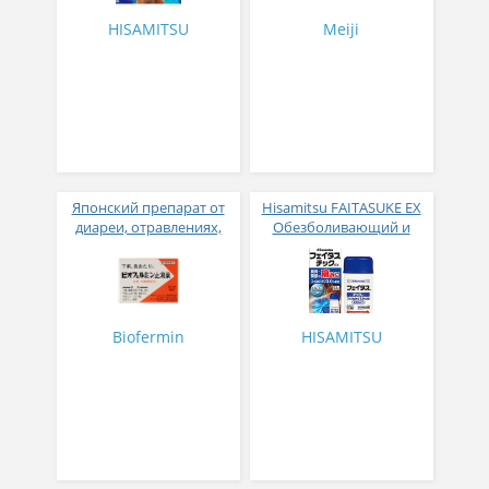
HISAMITSU
Meiji
Японский препарат от
Hisamitsu FAITASUKE EX
диареи, отравлениях,
Обезболивающий и
спазмах и болях в
противовоспалительный
желудочно-кишечном
стик 53 гр
тракте с
молочнокислыми
бактериями 12 стиков
Biofermin
HISAMITSU