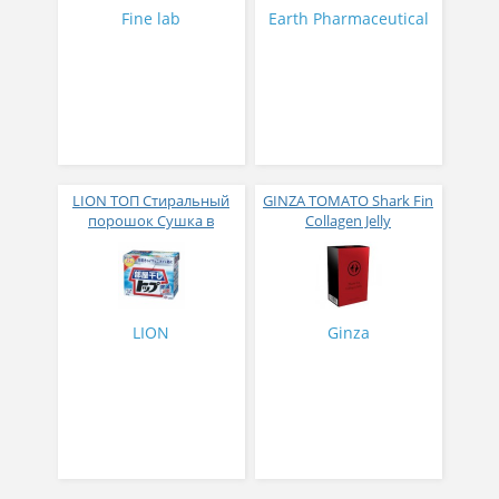
31 стик
Fine lab
Earth Pharmaceutical
LION ТОП Стиральный
GINZA TOMATO Shark Fin
порошок Сушка в
Collagen Jelly
помещении коробка 900
Коллагеновое желе из
гр
плавников голубой
акулы со вкусом манго
№ 14
LION
Ginza