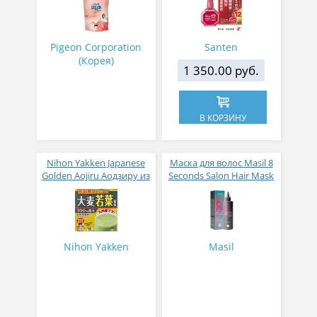
супер-концентрат с
активных компонентов
ароматом Фиеста 1,6 л
12 мл
Pigeon Corporation
Santen
(Корея)
1 350.00 руб.
В КОРЗИНУ
Nihon Yakken Japanese
Маска для волос Masil 8
Golden Aojiru Аодзиру из
Seconds Salon Hair Mask
листьев молодого
200 мл
ячменя
Nihon Yakken
Masil