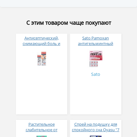
С этим товаром чаще покупают
Антисептический,
Sato Pamoxan
снимающий боль и
антигельминтный
ранозаживляющий
препарат широкого
спрей для царапин и ран
спектра действия № 6
Sato
Растительное
Спрей на подушку для
слабительное от
спокойного сна Oyasu "7
запоров № 21
эфирных масел" 60 мл