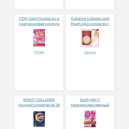
ITOH Sapril Коллаген и
Fukahire Collagen and
гиалуроновая кислота
Pearls plus коллаген с
со вкусом манго 30
жемчужным порошком
стиков
№ 30
ITOH
Ginza
NIGHT COLLAGEN
Earth Jelly C
Ночной коллаген № 28
Низкомолекулярный
рыбный коллаген с
витамином С и 5
активных компонентов
с ягодным вкусом 8 гр