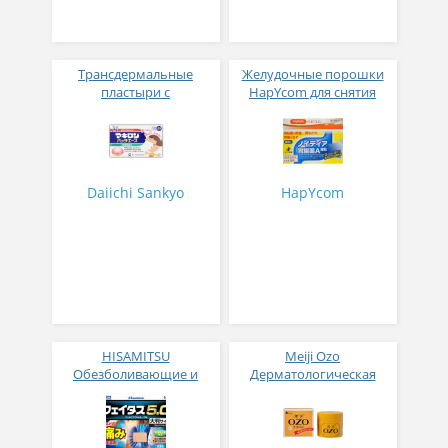
Трансдермальные
Желудочные порошки
пластыри с
HapYcom для снятия
антигистаминным,
изжоги, вздутия,
противовоспалительным
тошноты и
и ранозаживляющим
восстановления
действием № 24
слизистой оболочки
желудка № 28
Daiichi Sankyo
HapYcom
HISAMITSU
Meiji Ozo
Обезболивающие и
Дерматологическая
противовоспалительные
противозудная мазь
пластыри длительного
действия 14 шт