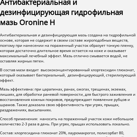
Антибактериальная и
дезинфицирующая гидрофильная
мазь Oronine H
Антибактериальная и дезинфицирующая мазь создана на гидрофильной
основе, которая не содержит в своем составе жироподобных веществ,
поэтому при нанесении на пораженный участок образует тонкую пленку,
которая достаточно длительное время остается на коже и оказывает
максимальный лечебный эффект. Мазь отлично смывается водой, не
оставляя жирных пятен.
В состав мази входит высококонцентированный хлоргексидин глюконат,
который оказывает бактериальный, дезинфицирующий, стерилизующий
эффект.
Мазь эффективна: при царапинах, ранах, ожогах, трещинах, экземах,
лишаях, для обработки раневой поверхности, для быстрого заживления и
восстановления кожных покровов, предупреждает появление рубцов и
шрамов. Также доказала свою эффективность при угрях, прыщах,
раздражениях, высыпаниях.
Способ применения: наносить на пораженный участок кожи небольшое
количество 2-3 раза в день. При угрях, прыщах использовать локально.
Состав: хлоргесидина глюконат 20%, лауромакрогол, полисорбат 80,