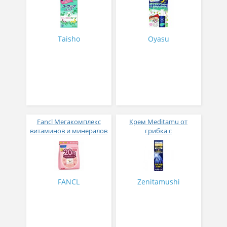
Taisho
Oyasu
Fancl Мегакомплекс
Крем Meditamu от
витаминов и минералов
грибка с
для женщин с 20 лет 30
противозудным
пакетиков на месяц
эффектом 20 гр
FANCL
Zenitamushi