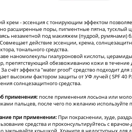
й крем - эссенция с тонирующим эффектом позволяе
но расширенные поры, пигментные пятна, тусклый цв
аясь незаметной под макияжем (пудрой, румянами) б
 Совмещает действие эссенции, крема, солнцезащитн
ктора, тонального средства.
таве наномолекулы гиалуроновой кислоты, церамиды 
р, препятствующий обезвоживанию кожи в течение д
 За счёт эффекта "water proof" средство подходит для
ает высоким фактором защиты от УФ лучей ( SPF 40 P
ения солнцезащитного средства.
об применения:
после применения лосьона или моло
ками пальцев, после чего по желанию используйте 
ание при применении:
При покраснении, зуде, раз
ьзование средства и проконсультируйтесь с врачом
о закрывайте крышкой. Храните в недоступных для д