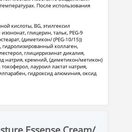
 температурах. После использования
чной кислоты, BG, этилгексил
изононат, глицерин, тальк, PEG-9
еарат, (диметикон/ (PEG-10/15))
, гидролизированный коллаген,
лестерол, глицирризинат дикалия,
ид натрия, кремний, (диметикон/метикон)
 токоферол, лауроил лактат натрия,
илпарабен, гидроксид алюминия, оксид
sture Essense Cream/