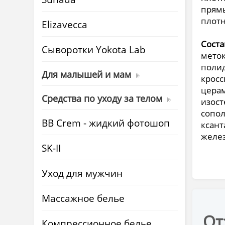
прямы
плотн
Elizavecca
Соста
Cыворотки Yokota Lab
меток
полид
Для малышей и мам
кросс
церам
Средства по уходу за телом
изост
сопол
BB Crem - жидкий фотошоп
ксант
желе
SK-II
Уход для мужчин
Массажное белье
От
Компрессионное белье