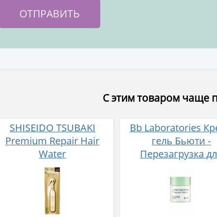
С этим товаром чаще 
SHISEIDO TSUBAKI
Bb Laboratories Кр
Premium Repair Hair
гель Бьюти -
Water
Перезагрузка д
Восстанавливающий
восстановления к
спрей для волос с
от агрессивной с
маслом камелии
50 мл
сменный блок 220 мл