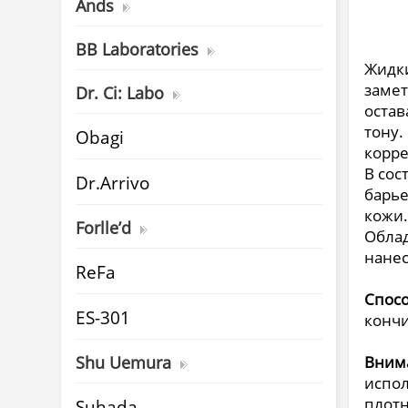
Ands
BB Laboratories
Жидки
замет
Dr. Ci: Labo
остав
тону.
Obagi
корре
В сос
Dr.Arrivo
барье
кожи.
Forlle’d
Облад
нанес
ReFa
Спос
ES-301
кончи
Shu Uemura
Вним
испол
плотн
Suhada