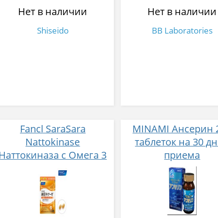
Нет в наличии
Нет в наличии
Shiseido
BB Laboratories
Fancl SaraSara
MINAMI Ансерин 
Nattokinase
таблеток на 30 д
Наттокиназа с Омега 3
приема
для профилактики
тромбозов №60