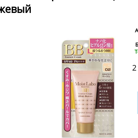
жевый
А
Т
2