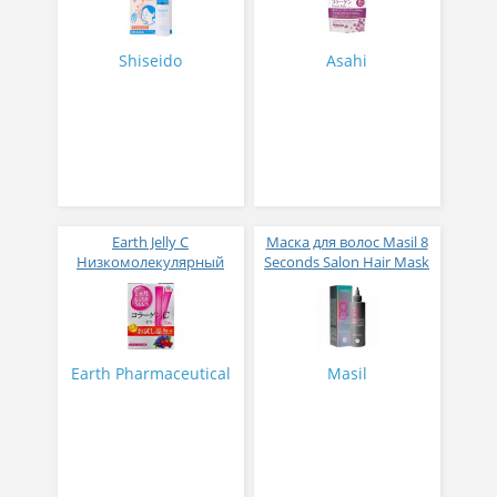
изофлавонами сои 228
гр
Shiseido
Asahi
Earth Jelly C
Маска для волос Masil 8
Низкомолекулярный
Seconds Salon Hair Mask
рыбный коллаген с
200 мл
витамином С и 5
активных компонентов
с ягодным вкусом 8 гр
31 стик
Earth Pharmaceutical
Masil