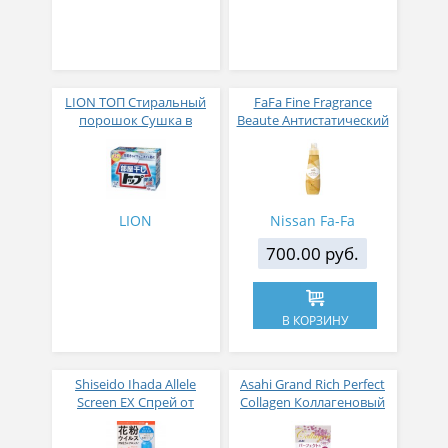
LION ТОП Стиральный
FaFa Fine Fragrance
порошок Сушка в
Beaute Антистатический
помещении коробка 900
кондиционер для белья
гр
с ароматом цветов,
мускуса и сандалового
дерева 600 мл
LION
Nissan Fa-Fa
700.00 руб.
В КОРЗИНУ
Shiseido Ihada Allele
Asahi Grand Rich Perfect
Screen EX Спрей от
Collagen Коллагеновый
вирусов и аллергий 50
комплекс для женщин с
гр
плацентой и