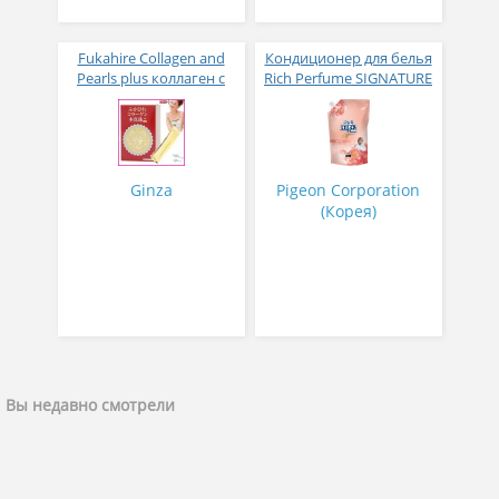
Fukahire Collagen and
Кондиционер для белья
Pearls plus коллаген с
Rich Perfume SIGNATURE
жемчужным порошком
парфюмированный
№ 30
супер-концентрат с
ароматом Фиеста 1,6 л
Ginza
Pigeon Corporation
(Корея)
Вы недавно смотрели