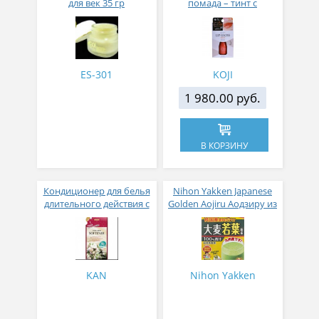
для век 35 гр
помада – тинт с
аппликатором KOJI,
Красно-оранжевый
ES-301
KOJI
1 980.00 руб.
В КОРЗИНУ
Кондиционер для белья
Nihon Yakken Japanese
длительного действия с
Golden Aojiru Аодзиру из
аромакапсулами с
листьев молодого
экзотическим ароматом
ячменя
500 мл
KAN
Nihon Yakken