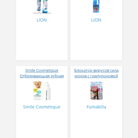
формула со вкусом трав
Яркость флакон 1000 мл
"Dentor Systema gums
plus Strong" 95г
LION
LION
Smile Cosmetique
Блокатор вирусов сила
Отбеливающая зубная
ионов с гиалуроновой
паста для
кислотой 50 мл на 160
чувствительных зубов
применений
85мл
Smile Cosmetique
Fumakilla