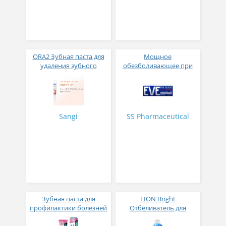
ORA2 Зубная паста для
Мощное
удаления зубного
обезболивающее при
налета и придания
всех видах боли EVE
белизны зубам (яблоко
QUICK № 20
и мята)
Sangi
SS Pharmaceutical
Зубная паста для
LION Bright
профилактики болезней
Отбеливатель для
десен усиленная
деликатных тканей