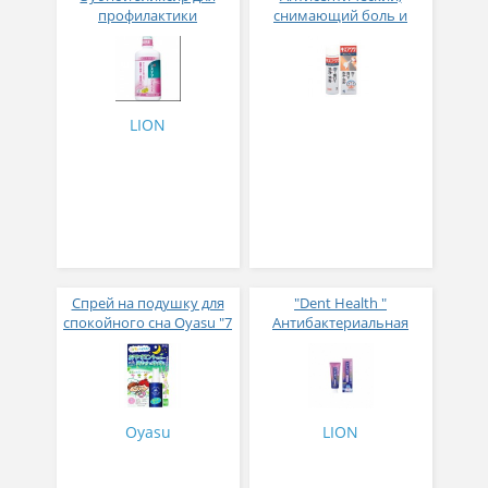
профилактики
снимающий боль и
заболеваний десен
ранозаживляющий
"Dentor Systema" (без
спрей для царапин и ран
спирта) 450 мл
LION
Спрей на подушку для
"Dent Health "
спокойного сна Oyasu "7
Антибактериальная
эфирных масел" 60 мл
лечебно-
профилактическая
зубная паста для
чувствительных зубов
Oyasu
LION