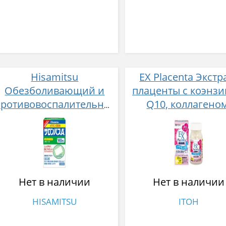
Hisamitsu
EX Placenta Экстр
Обезболивающий и
плаценты c коэнз
противовоспалительный
Q10, коллагеном
пластырь
церамидами и
гиалуроновой кисл
№120
Нет в наличии
Нет в наличии
HISAMITSU
ITOH