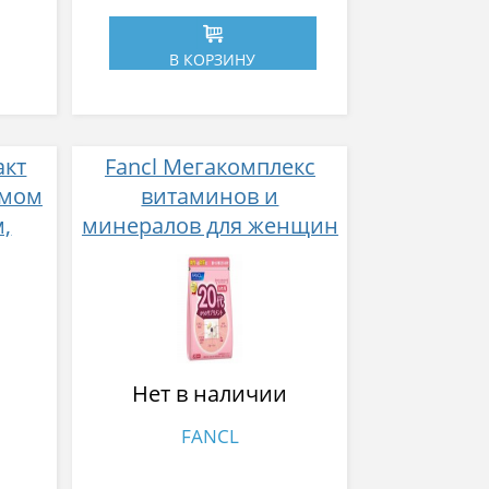
В КОРЗИНУ
акт
Fancl Мегакомплекс
имом
витаминов и
,
минералов для женщин
с 20 лет 30 пакетиков на
отой
месяц
Нет в наличии
FANCL