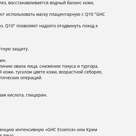
ез, восстанавливается водный баланс кожи,
т использовать маску плацентарную с Q10 "GHC
. Q10" позволяет надолго отодвинуть поход к
нтную защиту.
ин.
инии овала лица, снижении тонуса и тургора,
 кожи, тусклом цвете кожи, возрастной себорее,
стических операций.
вая кислота, глицерин.
ссенцию интенсивную «GHC Essence» или Крем
е лицо.