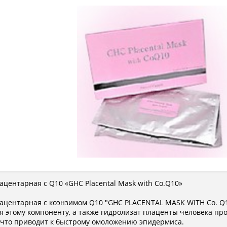
ацентарная с Q10 «GHC Placental Mask with Co.Q10»
ацентарная с коэнзимом Q10 "GHC PLACENTAL МASK WITH Co. Q1
я этому компоненту, а также гидролизат плаценты человека пр
 что приводит к быстрому омоложению эпидермиса.