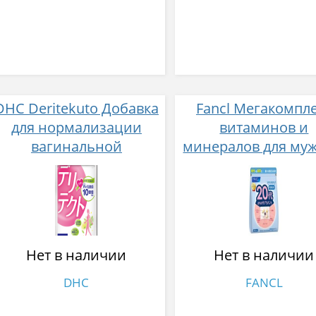
DHC Deritekuto Добавка
Fancl Мегакомпл
для нормализации
витаминов и
вагинальной
минералов для му
микрофлоры № 60
с 20 лет 30 пакети
Нет в наличии
Нет в наличии
DHC
FANCL