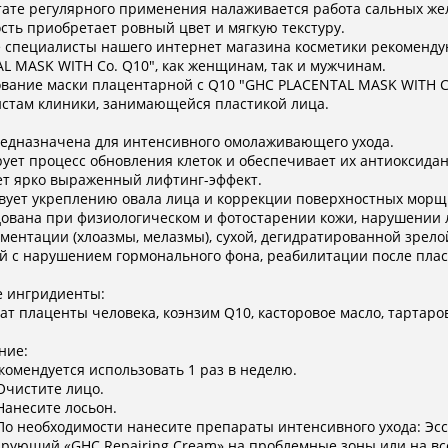
тате регулярного применения налаживается работа сальных жел
сть приобретает ровный цвет и мягкую текстуру.
специалисты нашего интернет магазина косметики рекомендую
L МASK WITH Co. Q10", как женщинам, так и мужчинам.
вание маски плацентарной с Q10 "GHC PLACENTAL МASK WITH Co
стам клиники, занимающейся пластикой лица.
едназначена для интенсивного омолаживающего ухода.
ует процесс обновления клеток и обеспечивает их антиоксида
т ярко выраженный лифтинг-эффект.
вует укреплению овала лица и коррекции поверхностных морщ
ована при физиологическом и фотостарении кожи, нарушении л
ментации (хлоазмы, мелазмы), сухой, дегидратированной зрелой
й с нарушением гормонального фона, реабилитации после пла
е ингридиенты:
ат плаценты человека, коэнзим Q10, касторовое масло, тартаро
ние:
комендуется использовать 1 раз в неделю.
 Очистите лицо.
 Нанесите лосьон.
 По необходимости нанесите препараты интенсивного ухода: Э
рующий «GHC Repairing Cream» на проблемные зоны или на вс