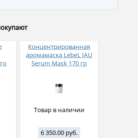
покупают
е
Концентрированная
аромамаска LebeL IAU
го
Serum Mask 170 гр
л
Товар в наличии
6 350.00 руб.