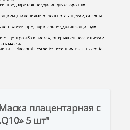
ски, предварительно удалив двухсторонню
ающими движениями от зоны рта к щекам, от зоны
ю часть маски, предварительно удалив защитную
т центра лба к вискам, от крыльев носа к вискам.
сть маски.
и GHC Placental Cosmetic: Эcсенция «GHC Essential
 Маска плацентарная с
.Q10» 5 шт"