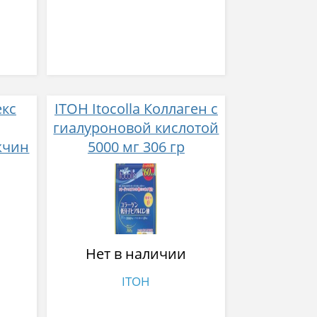
екс
ITOH Itocolla Коллаген с
гиалуроновой кислотой
жчин
5000 мг 306 гр
ков
Нет в наличии
ITOH