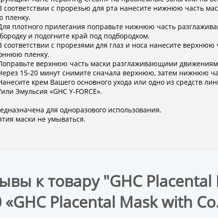
 В соответствии с прорезью для рта нанесите нижнюю часть ма
 пленку.
 Для плотного прилегания поправьте нижнюю часть разглажив
дбородку и подогните край под подбородком.
 В соответствии с прорезями для глаз и носа нанесите верхню
оннюю пленку.
 Поправьте верхнюю часть маски разглаживающими движениями о
 Через 15-20 минут снимите сначала верхнюю, затем нижнюю ча
 Нанесите крем Вашего основного ухода или одно из средств лини
и/или Эмульсия «GHC Y-FORCE».
едназначена для одноразового использования.
ятия маски не умываться.
ывы к товару "GHC Placental
 «GHC Placental Mask with Co