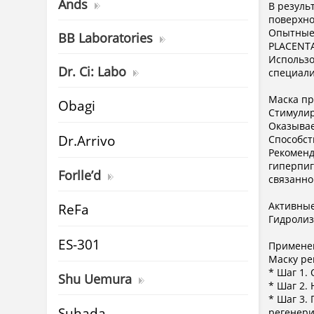
Ands
В резуль
поверхно
Опытные 
BB Laboratories
PLACENTA
Использо
Dr. Ci: Labo
специали
Маска пр
Obagi
Стимулир
Оказывае
Dr.Arrivo
Способст
Рекоменд
гиперпиг
Forlle’d
связанно
Активны
ReFa
Гидролиз
ES-301
Примене
Маску ре
* Шаг 1.
Shu Uemura
* Шаг 2.
* Шаг 3.
Suhada
регенери