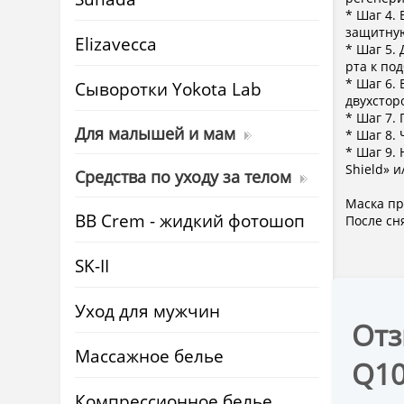
* Шаг 4.
защитную
Elizavecca
* Шаг 5.
рта к по
* Шаг 6.
Cыворотки Yokota Lab
двухстор
* Шаг 7.
Для малышей и мам
* Шаг 8.
* Шаг 9.
Shield» 
Средства по уходу за телом
Маска пр
BB Crem - жидкий фотошоп
После сн
SK-II
Уход для мужчин
Отз
Массажное белье
Q10
Компрессионное белье