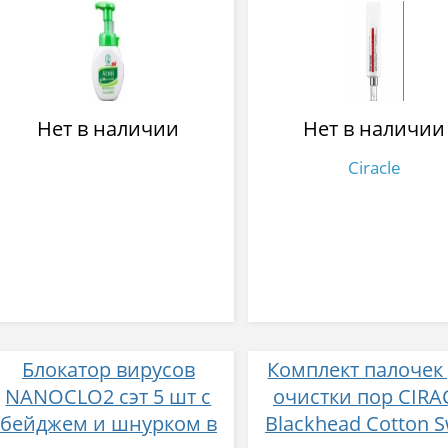
Mentholatum Acnes
Blemish SPOT X 12
Cream Face Wash, Rohto
160 мл
Нет в наличии
Нет в наличии
Ciracle
Блокатор вирусов
Комплект палочек
NANOCLO2 сэт 5 шт с
очистки пор CIRA
бейджем и шнурком в
Blackhead Cotton 