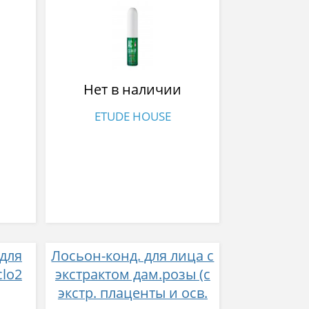
Up Liquid Patch 5 мл
Нет в наличии
ETUDE HOUSE
 для
Лосьон-конд. для лица с
lo2
экстрактом дам.розы (с
экстр. плаценты и осв.