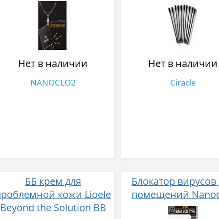
черном дизайне
(10EA) 10 шт
Нет в наличии
Нет в наличии
NANOCLO2
Ciracle
ББ крем для
Блокатор вирусов
проблемной кожи Lioele
помещений Nanoc
Beyond the Solution BB