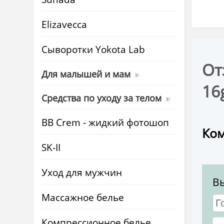
Elizavecca
Cыворотки Yokota Lab
От
Для малышей и мам
16
Средства по уходу за телом
BB Crem - жидкий фотошоп
Ком
SK-II
Уход для мужчин
В
Массажное белье
Компрессионное белье