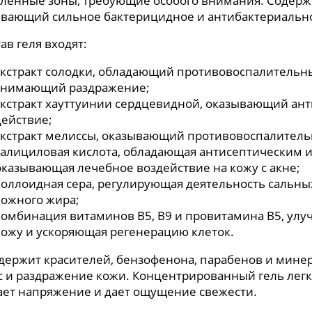
ленные зоны, требующие особого внимания. Содерж
вающий сильное бактерицидное и антибактериально
тав геля входят:
экстракт солодки, обладающий противовоспалительн
снимающий раздражение;
экстракт хауттуинии сердцевидной, оказывающий ан
действие;
экстракт мелиссы, оказывающий противовоспалитель
салициловая кислота, обладающая антисептическим
оказывающая лечебное воздействие на кожу с акне;
коллоидная сера, регулирующая деятельность сальн
кожного жира;
комбинация витаминов B5, B9 и провитамина B5, у
кожу и ускоряющая регенерацию клеток.
держит красителей, бензофенона, парабенов и минер
с и раздражение кожи. Концентрированный гель легк
ет напряжение и дает ощущение свежести.