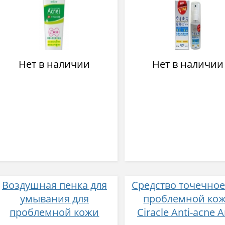
акне
и бактерии: вир
гриппа, атипичн
пневмонии, вирус 
пневнонии, герп
гепатиты, сальмон
Нет в наличии
Нет в наличии
кишечная палочк
Воздушная пенка для
Средство точечное
умывания для
проблемной ко
проблемной кожи
Ciracle Anti-acne A