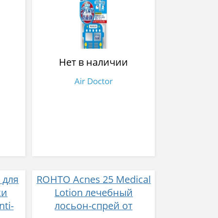
усы
автобус для детей с
ой
клипсой
ВИЧ,
ес,
елла,
Нет в наличии
а)
Air Doctor
 для
​ROHTO Acnes 25 Medical
жи
Lotion лечебный
nti-
лосьон-спрей от