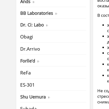
воспа
Ands
оказы
BB Laboratories
В сос
Dr. Ci: Labo
Obagi
Dr.Arrivo
Forlle’d
ReFa
ES-301
Не со
стрес
Shu Uemura
снима
Suhada