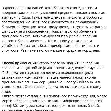
В дневное время Вашей коже бороться с воздействием
вредных факторов окружающей среды мегаполиса помогает
эмульсия γ-Сила. Гамма-линоленовая кислота, способствуя
восстановлению местного иммунитета и нормализации
барьерной функции кожи, преду­преждает сухость, устраняет
шелушение и покраснение. Нормализуются обменные
процессы в коже. Активизируется процесс обновления
клеток. Обеспечивается интенсивное увлажнение и
устойчивый лифтинг. Кожа приобретает эластичность и
упругость. Разглаживаются мелкие и средние морщины.
Способ применения:
Утром после умывания, нанесения
лосьона и защитной лифтинг-эссенции, дневную эмульсию
(2–3 нажатия на дозатор) легкими похлопывающими
движениями кончиками пальцев нанести локально на
проблемные зоны — морщины лба, носогубной зоны и в
уголках глаз. Оставшееся деликатно вмассировать в кожу
лица.
Состав:
экстракт плаценты животного происхождения, масло
мортирелла, стеариновая кислота, микрокристаллы воска,
сетеф-30, глицирил олеат, токоферол, ксантановый клей,
каррагинан, масло бергамота.