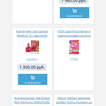
1 980.00 руб.
В КОРЗИНУ
Капли для глаз Santen
ITOH Sapril Коллаген и
Medical 12 с высокой
гиалуроновая кислота
концентрацией
со вкусом манго 30
активных компонентов
стиков
12 мл
Santen
ITOH
1 350.00 руб.
В КОРЗИНУ
Кондиционер для белья
Nihon Yakken Japanese
Rich Perfume SIGNATURE
Golden Aojiru Аодзиру из