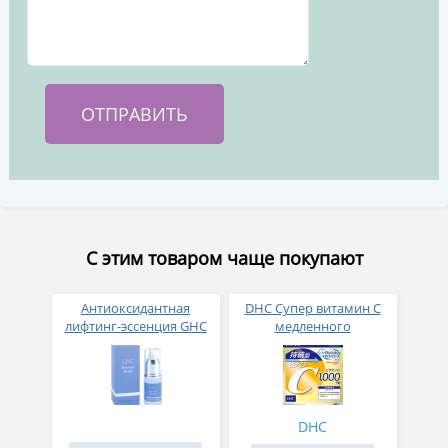
С этим товаром чаще покупают
Антиоксидантная
DHC Супер витамин С
лифтинг-эcсенция GHC
медленного
Essential Shield
высвобождения 1000 мг
DHC