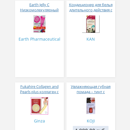
Earth Jelly C
Кондиционер для белья
Низкомолекулярный
длительного действия с
рыбный коллаген с
аромакапсулами с
витамином С и 5
экзотическим ароматом
активных компонентов
500 мл
с ягодным вкусом 8 гр
31 стик
Earth Pharmaceutical
KAN
Fukahire Collagen and
Увлажняющая губная
Pearls plus коллаген с
помада – тинт с
жемчужным порошком
аппликатором KOJI,
№ 30
Красно-оранжевый
Ginza
KOJI