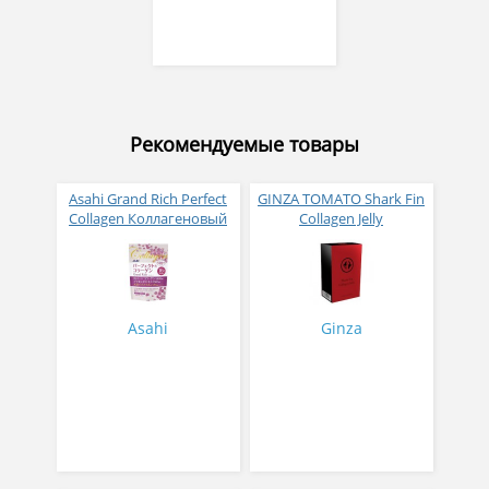
Рекомендуемые товары
Asahi Grand Rich Perfect
GINZA TOMATO Shark Fin
Collagen Коллагеновый
Collagen Jelly
комплекс для женщин с
Коллагеновое желе из
плацентой и
плавников голубой
изофлавонами сои 228
акулы со вкусом манго
гр
№ 14
Asahi
Ginza