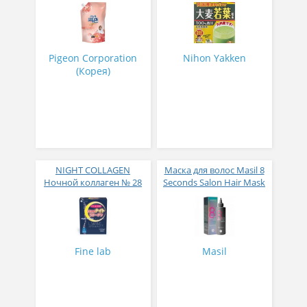
парфюмированный
листьев молодого
супер-концентрат с
ячменя
ароматом Фиеста 1,6 л
Pigeon Corporation
Nihon Yakken
(Корея)
NIGHT COLLAGEN
Маска для волос Masil 8
Ночной коллаген № 28
Seconds Salon Hair Mask
200 мл
Fine lab
Masil