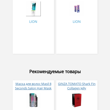
профилактики болезней
лечебно-
десен с ароматом трав
профилактическая
130гр
зубная паста для
чувствительных зубов
LION
LION
Рекомендуемые товары
Маска для волос Masil 8
GINZA TOMATO Shark Fin
Seconds Salon Hair Mask
Collagen Jelly
200 мл
Коллагеновое желе из
плавников голубой
акулы со вкусом манго
№ 14