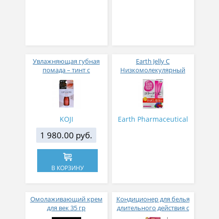
Увлажняющая губная
Earth Jelly C
помада – тинт с
Низкомолекулярный
аппликатором KOJI,
рыбный коллаген с
Красно-оранжевый
витамином С и 5
активных компонентов
с ягодным вкусом 8 гр
31 стик
KOJI
Earth Pharmaceutical
1 980.00 руб.
В КОРЗИНУ
Омолаживающий крем
Кондиционер для белья
для век 35 гр
длительного действия с
аромакапсулами с