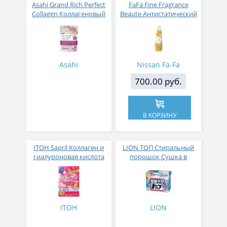
Asahi Grand Rich Perfect
FaFa Fine Fragrance
Collagen Коллагеновый
Beaute Антистатический
комплекс для женщин с
кондиционер для белья
плацентой и
с ароматом цветов,
изофлавонами сои 228
мускуса и сандалового
гр
дерева 600 мл
Asahi
Nissan Fa-Fa
700.00 руб.
В КОРЗИНУ
ITOH Sapril Коллаген и
LION ТОП Стиральный
гиалуроновая кислота
порошок Сушка в
со вкусом манго 30
помещении коробка 900
стиков
гр
ITOH
LION