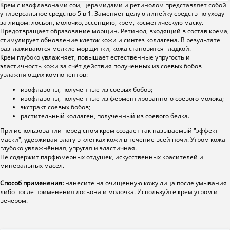
Крем с изофлавонами сои, церамидами и ретинолом представляет собой
универсальное средство 5 в 1. Заменяет целую линейку средств по уходу
за лицом: лосьон, молочко, эссенцию, крем, косметическую маску.
Предотвращает образование морщин. Ретинол, входящий в состав крема,
стимулирует обновление клеток кожи и синтез коллагена. В результате
разглаживаются мелкие морщинки, кожа становится гладкой.
Крем глубоко увлажняет, повышает естественные упругость и
эластичность кожи за счёт действия полученных из соевых бобов
увлажняющих компонентов:
изофлавоны, полученные из соевых бобов;
изофлавоны, полученные из ферментированного соевого молока;
экстракт соевых бобов;
растительный коллаген, полученный из соевого белка.
При использовании перед сном крем создаёт так называемый "эффект
маски", удерживая влагу в клетках кожи в течение всей ночи. Утром кожа
глубоко увлажнённая, упругая и эластичная.
Не содержит парфюмерных отдушек, искусственных красителей и
минеральных масел.
Способ применения:
нанесите на очищенную кожу лица после умывания
либо после применения лосьона и молочка. Используйте крем утром и
вечером.