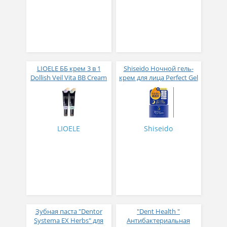
LIOELE ББ крем 3 в 1
Shiseido Ночной гель-
Dollish Veil Vita BB Cream
крем для лица Perfect Gel
SPF25 PA++ 30 мл
Night 100 г
(оттенок 01)
LIOELE
Shiseido
Зубная паста "Dentor
"Dent Health "
Systema EX Herbs" для
Антибактериальная