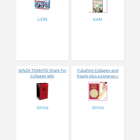
500 мл
LION
KAN
GINZA TOMATO Shark Fin
Fukahire Collagen and
Collagen Jelly
Pearls plus коллаген с
Коллагеновое желе из
жемчужным порошком
плавников голубой
№ 30
акулы со вкусом манго
№ 14
Ginza
Ginza