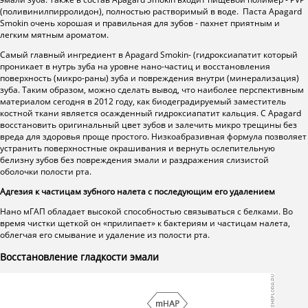
(поливинилпирролидон), полностью растворимый в воде. Паста Apagard
Smokin очень хорошая и правильная для зубов - пахнет приятным и
легким мятным ароматом.
Самый главный ингредиент в Apagard Smokin- (гидроксиапатит который
проникает в нутрь зуба на уровне нано-частиц и восстановления
поверхность (микро-раны) зуба и повреждения внутри (минерализация)
зуба. Таким образом, можно сделать вывод, что наиболее перспективным
материалом сегодня в 2012 году, как биодеградируемый заместитель
костной ткани является осажденный гидроксиапатит кальция. С Apagard
восстановить оригинальный цвет зубов и залечить микро трещины
без
вреда для здоровья проще простого. Низкоабразивная формула
позволяет
устранить поверхностные окрашивания и вернуть ослепительную
белизну зубов без повреждения эмали и раздражения слизистой
оболочки полости рта.
Адгезия к частицам зубного налета с последующим его удалением
Нано мГАП обладает высокой способностью связываться с белками. Во
время чистки щеткой он «прилипает» к бактериям и частицам налета,
облегчая его смывание и удаление из полости рта.
Восстановление гладкости эмали