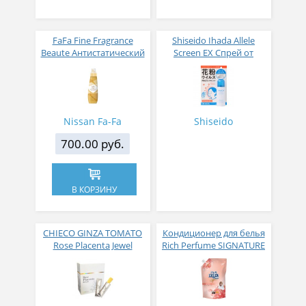
FaFa Fine Fragrance
Shiseido Ihada Allele
Beaute Антистатический
Screen EX Спрей от
кондиционер для белья
вирусов и аллергий 50
с ароматом цветов,
гр
мускуса и сандалового
дерева 600 мл
Nissan Fa-Fa
Shiseido
700.00 руб.
В КОРЗИНУ
CHIECO GINZA TOMATO
Кондиционер для белья
Rose Placenta Jewel
Rich Perfume SIGNATURE
Экстракт плаценты розы
парфюмированный
в желе № 30
супер-концентрат с
ароматом Фиеста 1,6 л