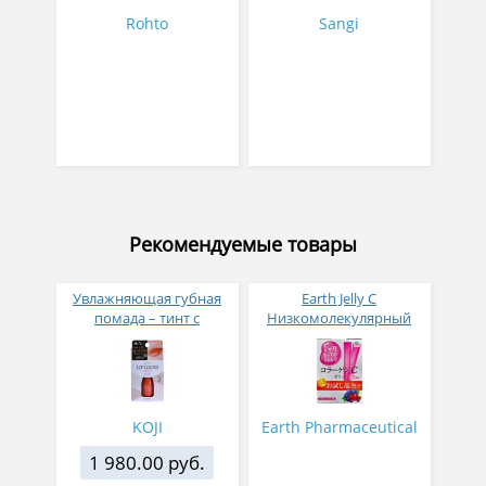
Rohto
Sangi
Рекомендуемые товары
Увлажняющая губная
Earth Jelly C
помада – тинт с
Низкомолекулярный
аппликатором KOJI,
рыбный коллаген с
Красно-оранжевый
витамином С и 5
активных компонентов
с ягодным вкусом 8 гр
31 стик
KOJI
Earth Pharmaceutical
1 980.00 руб.