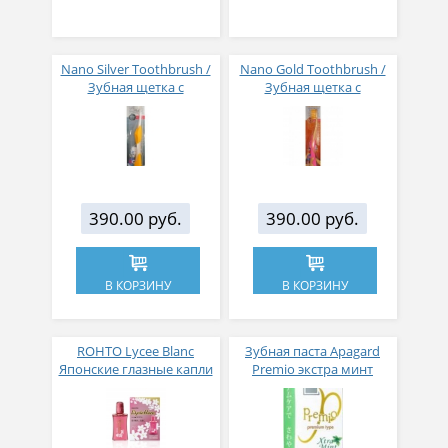
Nano Silver Toothbrush /
Nano Gold Toothbrush /
Зубная щетка c
Зубная щетка c
наночастицами серебра,
наночастицами золота,
сверхтонкой двойной
сверхтонкой двойной
щетиной, средней
щетиной, средней
жесткости, стандартная
жесткости "Юниор"
чистящая головка,
изогнутая ручка
390.00 руб.
390.00 руб.
В КОРЗИНУ
В КОРЗИНУ
ROHTO Lycee Blanc
Зубная паста Apagard
Японские глазные капли
Premio экстра минт
для снятия красноты и
100гр
отбеливания белков
глаз с бергамотом